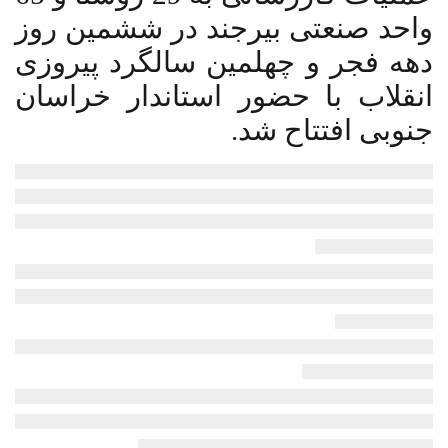
واحد صنعتی بیرجند در ششمین روز
دهه فجر و چهلمین سالگرد پیروزی
انقلاب با حضور استاندار خراسان
جنوبی افتتاح شد.
مدیر عامل شرکت گاز خراسان جنوبی روز چهارشنبه در آیین بهره برداری از این
پروژه ها که به صورت نمادین در روستای رکات برگزار شد گفت: 196 میلیارد
ریال برای این پروژه ها هزینه شده است و یکهزار و 383 خانوار نیز از نعمت گاز
طبیعی بهره مند شدند.
محمود هاشمی با اشاره به اینکه جمع مشترکان گاز استان 104 هزار و 403 نفر
است تصریح کرد: چهار هزار و 600 مشترک در سال جاری به آمار مشترکان
افزوده شده است.
وی اظهار داشت: از این تعداد 2 هزار و 856 مشترک شهری و هزار و 744
مشترک روستایی هستند.
مدیرعامل شرکت گاز خراسان جنوبی یادآور شد: تاکنون 99 درصد خانوار شهری
بیرجند از نعمت گاز طبیعی برخوردار شدند و آمار روستاهای گازدار شهرستان
113 روستا بوده که 56 روستا مربوط به سال جاری است.