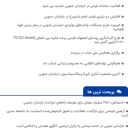
فعالیت سامانه بارشی در خراسان جنوبی تشدید می شود
افزایش دو برابری تولید تخم شترمرغ در خراسان جنوبی
ضرورت طرح مشکلات واحدهای تولیدی خراسان جنوبی در سفر رئیس قوه
قضائیه
طرح گردشگری روستای اصفهک طبس برنده جایزه بین المللی TO DO Award
۲۰۲۰ کشور آلمان شد
برگزاری همایش ملی عناب در بیرجند
هم‌افزایی نهادهای انقلابی به محرومیت‌زدایی شتاب داد
آخرین وضعیت آماری کرونا و واکسیناسیون خراسان جنوبی
پربحث ترین ها
اختصاص 2500 میلیارد تومان برای توسعه راه‌های دوبانده خراسان جنوبی
اربعین فرصتی برای بازگشت عقلانیت و اصول فراموش‌شده انسانیت به جامعه بشری
است
خراسان جنوبی در خدمت‌رسانی به زائران اربعین، الگوی همدلی و اخلاص است