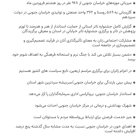
میزبانی موزه‌های خراسان جنوبی از ۹۶۸ نفر در روز هشتم فروردین ماه
گازرسانی به 589 روستا و 362 واحد صنعتی و تولیدی خراسان جنوبی در دولت
سیزدهم
گزارش کامل جشنواره تاتر استانی از حمایت استاندار از هنر و هنرمند تا لوزم
پژوهش در تاتر و برگزاری جشنواره تاتر خیابانی در استان و معرفی برگزیدگان
مشارکت اجتماعی زنان به معنای تأثیرگذاری آنان در فرآیند تصمیم‌گیری و
تصمیم‌سازی در جامعه است
دشمن بسیار تلاش می کند با جنگ نرم و استحاله فرهنگی به اهداف شوم خود
برسد
در اعزام زائران برای برگزاری مراسم اربعین، تابع سیاست های کشور هستیم
پیش بینی بارندگی برای خراسان جنوبی/سربیشه سردترین شهر استان
استاندار خراسان جنوبی: بروکراسی اداری سرمایه‌گذاران را آزار می‌دهد
شهرک بهداشتی و درمانی در مرکز خراسان جنوبی احداث می‌شود
میز خدمت، فرصتی برای ارتباط بی‌واسطه مردم با مسئولان است
اهدای خون در خراسان جنوبی نسبت به مدت مشابه سال گذشته پنج درصد
افزایش داشته است