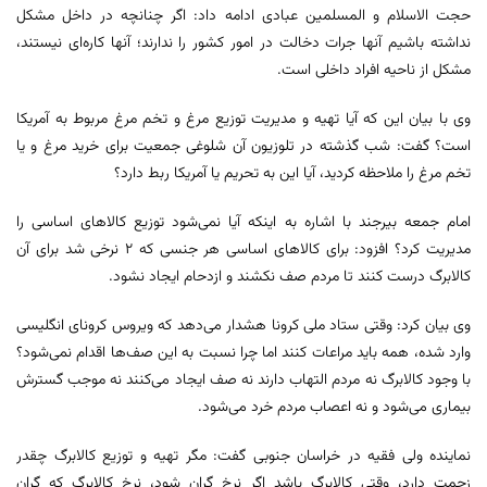
حجت الاسلام و المسلمین عبادی ادامه داد: اگر چنانچه در داخل مشکل
نداشته باشیم آنها جرات دخالت در امور کشور را ندارند؛ آنها کاره‌ای نیستند،
مشکل از ناحیه افراد داخلی است.
وی با بیان این که آیا تهیه و مدیریت توزیع مرغ و تخم مرغ مربوط به آمریکا
است؟ گفت: شب گذشته در تلوزیون آن شلوغی جمعیت برای خرید مرغ و یا
تخم مرغ را ملاحظه کردید، آیا این به تحریم یا آمریکا ربط دارد؟
امام جمعه بیرجند با اشاره به اینکه آیا نمی‌شود توزیع کالاهای اساسی را
مدیریت کرد؟ افزود: برای کالاهای اساسی هر جنسی که ۲ نرخی شد برای آن
کالابرگ درست کنند تا مردم صف نکشند و ازدحام ایجاد نشود.
وی بیان کرد: وقتی ستاد ملی کرونا هشدار می‌دهد که ویروس کرونای انگلیسی
وارد شده، همه باید مراعات کنند اما چرا نسبت به این صف‌ها اقدام نمی‌شود؟
با وجود کالابرگ نه مردم التهاب دارند نه صف ایجاد می‌کنند نه موجب گسترش
بیماری می‌شود و نه اعصاب مردم خرد می‌شود.
نماینده ولی فقیه در خراسان جنوبی گفت: مگر تهیه و توزیع کالابرگ چقدر
زحمت دارد، وقتی کالابرگ باشد اگر نرخ گران شود، نرخ کالابرگ که گران