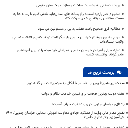
ورود دادستانی به وضعیت ساخت و سازها در خراسان جنوبی
مشروح خبر بازدید استاندار از رسانه های استان:بايد تلاش كنيم تا رسانه ها به
سمت استقلال وحرفه اي شدن حركت كنند
مطالبه گری صحیح باعث غفلت زدایی از مسئولین می شود
مردم متدین و وفادار خراسان جنوبی بار دیگر ثابت کردند که پای انقلاب، نظام و
ولایت ایستاده‌اند
نماینده ولی فقیه در خراسان جنوبی: «مبلغان باید مردم را در برابر آموزه‌های
مادی‌گرایانه واکسینه کنند»
پربحث ترین ها
سخت‌ترین شرایط پس از انقلاب را با اتکای به مردم پشت سر گذاشتیم
هفته دولت بهترین فرصت برای تبیین خدمات نظام و دولت
یشتازی خراسان جنوبی در پرونده ثبت جهانی آسبادها
تقدیر مقام عالی وزارت از عملکرد جهادی معاونت آموزش ابتدایی خراسان جنوبی/ ۴۶۰۰
دانش‌آموز زیر چتر «طرح حامی»
۱۸۵ بیمار هموفیلی در خراسان جنوبی تحت پوشش خدمات بیمه سلامت قرار دارند