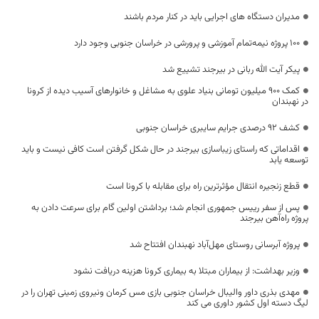
مدیران دستگاه های اجرایی باید در کنار مردم باشند
۱۰۰ پروژه نیمه‌تمام آموزشی و پرورشی در خراسان جنوبی وجود دارد
پیکر آیت الله ربانی در بیرجند تشییع شد
کمک 900 میلیون تومانی بنیاد علوی به مشاغل و خانوارهای آسیب دیده از کرونا
در نهبندان
کشف ۹۲ درصدی جرایم سایبری خراسان جنوبی
اقداماتی که راستای زیباسازی بیرجند در حال شکل گرفتن است کافی نیست و باید
توسعه یابد
قطع زنجیره‌ انتقال مؤثرترین راه برای مقابله با کرونا است
پس از سفر رییس جمهوری انجام شد؛ برداشتن اولین گام برای سرعت دادن به
پروژه راه‌آهن بیرجند
پروژه آبرسانی روستای مهل‌آباد نهبندان افتتاح شد
وزیر بهداشت: از بیماران مبتلا به بیماری کرونا هزینه دریافت نشود
مهدی بذری داور والیبال خراسان جنوبی بازی مس کرمان ونیروی زمینی تهران را در
لیگ دسته اول کشور داوری می کند