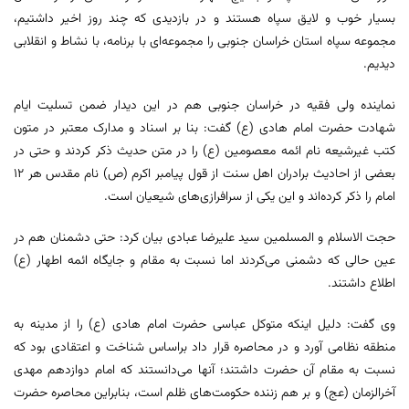
بسیار خوب و لایق سپاه هستند و در بازدیدی که چند روز اخیر داشتیم،
مجموعه سپاه استان خراسان جنوبی را مجموعه‌ای با برنامه، با نشاط و انقلابی
دیدیم.
نماینده ولی فقیه در خراسان جنوبی هم در این دیدار ضمن تسلیت ایام
شهادت حضرت امام هادی (ع) گفت: بنا بر اسناد و مدارک معتبر در متون
کتب غیرشیعه نام ائمه معصومین (ع) را در متن حدیث ذکر کردند و حتی در
بعضی از احادیث برادران اهل سنت از قول پیامبر اکرم (ص) نام مقدس هر ۱۲
امام را ذکر کرده‌اند و این یکی از سرافرازی‌های شیعیان است.
حجت الاسلام و المسلمین سید علیرضا عبادی بیان کرد: حتی دشمنان هم در
عین حالی که دشمنی می‌کردند اما نسبت به مقام و جایگاه ائمه اطهار (ع)
اطلاع داشتند.
وی گفت: دلیل اینکه متوکل عباسی حضرت امام هادی (ع) را از مدینه به
منطقه نظامی آورد و در محاصره قرار داد براساس شناخت و اعتقادی بود که
نسبت به مقام آن حضرت داشتند؛ آنها می‌دانستند که امام دوازدهم مهدی
آخرالزمان (عج) و بر هم زننده حکومت‌های ظلم است، بنابراین محاصره حضرت