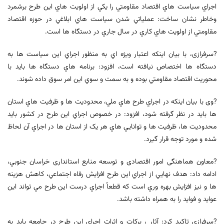
اجراي سياست هاي اقتصاد مقاومتي را يکي از اولويت هاي اين طرح برشمرد
وخاطر نشان ساخت: عملياتي شدن سياست هاي ابلاغي در حوزه اقتصاد
مقاومتي از اولويت هاي کاري در سال جاري در دستگاه ها است.
?سرفرازی، با بیان اینکه اعتبار ويژه اي به منظور اجراي اين سياست ها به
دستگاه ها اختصاص نيافته است، افزود: برنامه هاي دستگاه ها بايد با
محوريت اقتصاد مقاومتي بوده و به سمت و سوي اين امر سوق داده شوند.
?وی با بیان اینکه در اجراي طرح هاي ملي، محدوديت ها و ظرفيت هاي استان
ها بايد در نظر گرفته شود، افزود: در خصوص اجراي اين طرح در کشور بايد
محدوديت ها، ظرفيت ها و توانايي هاي هر يک از استان ها در اجراي آن لحاظ
شده و مورد توجه قرار گيرد.
?معاون هماهنگی امور اقتصادی و توسعه منابع استانداری خراسان جنوبي،
ادامه داد: هدف نهايي از اجراي اين طرح افزايش رفاه اجتماعي، کاهش هزينه
ها و نيز افزايش بهره وري است که قطعاً اجراي درست اين طرح مي تواند اين
عوايد و فوايد را به همراه داشته باشد.
?سرفرازی تاکید کرد: آثار ، برکات و اثرات اجرای اين طرح در جامعه بايد به