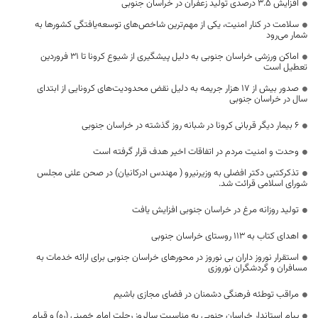
افزایش ۳.۵ درصدی تولید زعفران در خراسان جنوبی
سلامت در کنار امنیت، یکی از مهم‌ترین شاخص‌های توسعه‌یافتگی کشورها به
شمار می‌رود
اماکن ورزشی خراسان جنوبی به دلیل پیشگیری از شیوع کرونا تا ۳۱ فروردین
تعطیل است
صدور بیش از ۱۷ هزار جریمه به دلیل نقض محدودیت‌های کرونایی از ابتدای
سال در خراسان جنوبی
۶ بیمار دیگر قربانی کرونا در شبانه روز گذشته در خراسان جنوبی
وحدت و امنیت مردم در اتفاقات اخیر هدف قرار گرفته است
تذکرکتبی دکتر افضلی به وزیرنیرو ( مهندس ادرکانیان) در صحن علنی مجلس
شورای اسلامی قرائت شد.
تولید روزانه مرغ در خراسان جنوبی افزایش یافت
اهدای کتاب به 113 روستای خراسان جنوبی
استقرار نوروز داران بی نوروز در محورهای خراسان جنوبی برای ارائه خدمات به
مسافران و گردشگران نوروزی
مراقب توطئه فرهنگی دشمنان در فضای مجازی باشیم
پیام استاندار خراسان جنوبی به مناسبت سالروز رحلت امام خمینی (ره) و قیام