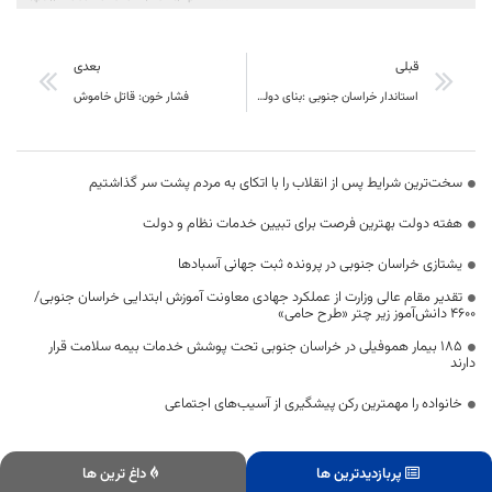
قبلی
بعدی
استاندار خراسان جنوبی :بنای دولت تدبیر و امید واگذاري امور به سازمان هاي مردم نهاد و بخش خصوصي است
فشار خون: قاتل خاموش
سخت‌ترین شرایط پس از انقلاب را با اتکای به مردم پشت سر گذاشتیم
هفته دولت بهترین فرصت برای تبیین خدمات نظام و دولت
یشتازی خراسان جنوبی در پرونده ثبت جهانی آسبادها
تقدیر مقام عالی وزارت از عملکرد جهادی معاونت آموزش ابتدایی خراسان جنوبی/
۴۶۰۰ دانش‌آموز زیر چتر «طرح حامی»
۱۸۵ بیمار هموفیلی در خراسان جنوبی تحت پوشش خدمات بیمه سلامت قرار
دارند
خانواده را مهمترین رکن پیشگیری از آسیب‌های اجتماعی
پربازدیدترین ها
داغ ترین ها