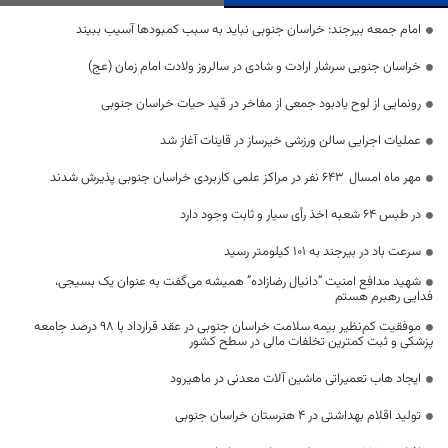
امام جمعه بیرجند: خراسان جنوبی نباید به سبب کمبودها آسیب ببیند
خراسان جنوبی سرشار ارادت و شادی در سالروز ولادت امام زمان (عج)
رونمایی از لوح یادبود جمعی از مفاخر در قید حیات خراسان جنوبی
عملیات اجرایی سالن ورزشی خیرساز در قاینات آغاز شد
مهر ماه امسال ۶۴۳ نفر در مراکز علمی کاربردی خراسان جنوبی پذیرش شدند
در طبس ۶۴ شعبه اخذ رأی سیار و ثابت وجود دارد
سرعت باد در بیرجند به ۱۰۱ کیلومتر رسید
شهید مدافع امنیت “دانیال رضازاده” همیشه می‌گفت به عنوان یک بسیجی،
فدایی رهبرم هستم
موفقیت کم‌نظیر بیمه سلامت خراسان جنوبی در عقد قرارداد با ۹۸ درصد جامعه
پزشکی و ثبت کمترین تخلفات مالی در سطح کشور
ایجاد هاب تعمیراتی ماشین آلات معدنی در ماهیرود
تولید اقلام بهداشتی در ۴ هنرستان خراسان جنوبی