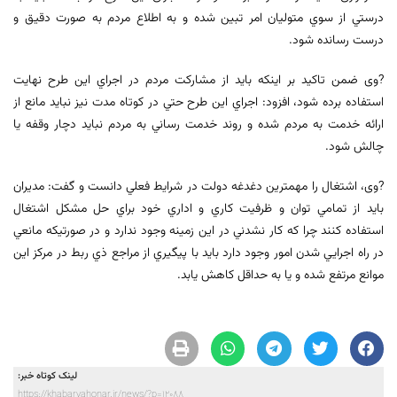
درستي از سوي متوليان امر تبين شده و به اطلاع مردم به صورت دقيق و
درست رسانده شود.
?وی ضمن تاکید بر اینکه بايد از مشارکت مردم در اجراي اين طرح نهايت
استفاده برده شود، افزود: اجراي اين طرح حتي در كوتاه مدت نيز نبايد مانع از
ارائه خدمت به مردم شده و روند خدمت رساني به مردم نبايد دچار وقفه يا
چالش شود.
?وی، اشتغال را مهمترین دغدغه دولت در شرایط فعلي دانست و گفت: مديران
بايد از تمامي توان و ظرفيت کاري و اداري خود براي حل مشکل اشتغال
استفاده کنند چرا كه كار نشدني در اين زمينه وجود ندارد و در صورتيكه مانعي
در راه اجرايي شدن امور وجود دارد بايد با پيگيري از مراجع ذي ربط در مركز اين
موانع مرتفع شده و يا به حداقل كاهش يابد.
لینک کوتاه خبر:
https://khabarvahonar.ir/news/?p=12088