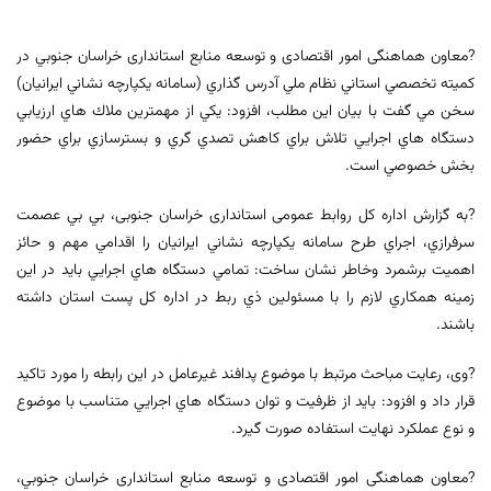
?معاون هماهنگی امور اقتصادی و توسعه منابع استانداری خراسان جنوبي در
کميته تخصصي استاني نظام ملي آدرس گذاري (سامانه يکپارچه نشاني ايرانيان)
سخن مي گفت با بيان اين مطلب، افزود: يکي از مهمترين ملاك هاي ارزيابي
دستگاه هاي اجرايي تلاش براي كاهش تصدي گري و بسترسازي براي حضور
بخش خصوصي است.
?به گزارش اداره کل روابط عمومی استانداری خراسان جنوبی، بي بي عصمت
سرفرازي، اجراي طرح سامانه يکپارچه نشاني ايرانيان را اقدامي مهم و حائز
اهميت برشمرد وخاطر نشان ساخت: تمامي دستگاه هاي اجرايي بايد در اين
زمينه همکاري لازم را با مسئولين ذي ربط در اداره كل پست استان داشته
باشند.
?وی، رعایت مباحث مرتبط با موضوع پدافند غیرعامل در اين رابطه را مورد تاکيد
قرار داد و افزود: بايد از ظرفيت و توان دستگاه هاي اجرايي متناسب با موضوع
و نوع عملکرد نهايت استفاده صورت گيرد.
?معاون هماهنگی امور اقتصادی و توسعه منابع استانداری خراسان جنوبي،