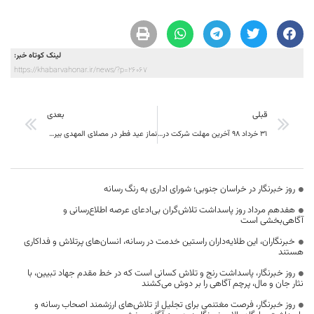
لینک کوتاه خبر:
https://khabarvahonar.ir/news/?p=26067
قبلی
بعدی
31 خرداد 98 آخرین مهلت شرکت در سومین جشنواره استانی کتاب خراسان جنوبی
نماز عید فطر در مصلای المهدی بیرجند اقامه می شود
روز خبرنگار در خراسان جنوبی؛ شورای اداری به رنگ رسانه
هفدهم مرداد روز پاسداشت تلاش‌گران بی‌ادعای عرصه اطلاع‌رسانی و
آگاهی‌بخشی است
خبرنگاران، این طلایه‌داران راستین خدمت در رسانه، انسان‌های پرتلاش و فداکاری
هستند
روز خبرنگار، پاسداشت رنج و تلاش کسانی است که در خط مقدم جهاد تبیین، با
نثار جان و مال، پرچم آگاهی را بر دوش می‌کشند
روز خبرنگار، فرصت مغتنمی برای تجلیل از تلاش‌های ارزشمند اصحاب رسانه و