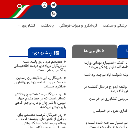
پزشکی و سلامت
گردشگری و میراث فرهنگی
یادداشت
کشاورزی
ا
داغ ترین ها
پیشنهادی:
هفدهم مرداد روز پاسداشت
از ابتدای شیوع کرونا: کمک ۸۰میلیارد تومانی وزارت
تلاش‌گران بی‌ادعای عرصه اطلاع‌رسانی
و آگاهی‌بخشی است
موقوفه شوکت آباد بیرجند برداشت
خبرنگاران، این طلایه‌داران راستین
خدمت در رسانه، انسان‌های پرتلاش و
فداکاری هستند
ثبت پنج هزار و ۷۸ واقعه ازدواج در سال گذشته در
رصد
روز خبرنگار، پاسداشت رنج و تلاش
کسانی است که در خط مقدم جهاد
ار هکتار زمین کشاورزی در خراسان
تبیین، با نثار جان و مال، پرچم آگاهی
را بر دوش می‌کشند
ماری ڪرونا در خــراسان
روز خبرنگار، فرصت مغتنمی برای
تجلیل از تلاش‌های ارزشمند اصحاب
نیز بسیار شناخته شده است و
رسانه و پاسداشت جایگاه والای
ب او در هند چاپ شده است‌
خبرنگار در عرصه آگاهی‌بخشی