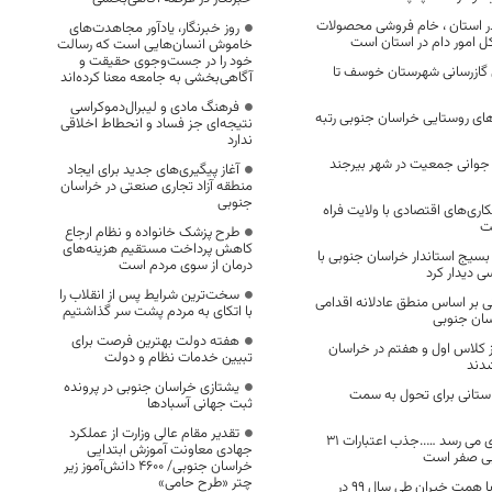
 در استان ، خام فروشی محصولات
روز خبرنگار، یادآور مجاهدت‌های
 امور دام در استان است
خاموش انسان‌هایی است که رسالت
خود را در جست‌وجوی حقیقت و
درصدی گازرسانی شهرستان خوسف تا
آگاهی‌بخشی به جامعه معنا کرده‌اند
فرهنگ مادی و لیبرال‌دموکراسی
رهای روستایی خراسان جنوبی رتبه
نتیجه‌ای جز فساد و انحطاط اخلاقی
ندارد
 جوانی جمعیت در شهر بیرجند
آغاز پیگیری‌های جدید برای ایجاد
منطقه آزاد تجاری صنعتی در خراسان
جنوبی
اری‌های اقتصادی با ولایت فراه
ت
طرح پزشک خانواده و نظام ارجاع
کاهش پرداخت مستقیم هزینه‌های
بسیج استاندار خراسان جنوبی با
درمان از سوی مردم است
ی دیدار کرد
سخت‌ترین شرایط پس از انقلاب را
ی بر اساس منطق عادلانه اقدامی
با اتکای به مردم پشت سر گذاشتیم
سان جنوبی
هفته دولت بهترین فرصت برای
وز کلاس اول و هفتم در خراسان
تبیین خدمات نظام و دولت
دند
یشتازی خراسان جنوبی در پرونده
 استانی برای تحول به سمت
ثبت جهانی آسبادها
تقدیر مقام عالی وزارت از عملکرد
هر دم از این باغ بری می رسد …..جذب اعتبارات 31
جهادی معاونت آموزش ابتدایی
بی صفر است
خراسان جنوبی/ ۴۶۰۰ دانش‌آموز زیر
چتر «طرح حامی»
ساخت ۹۲ مدرسه با همت خیران طی سال ۹۹ در