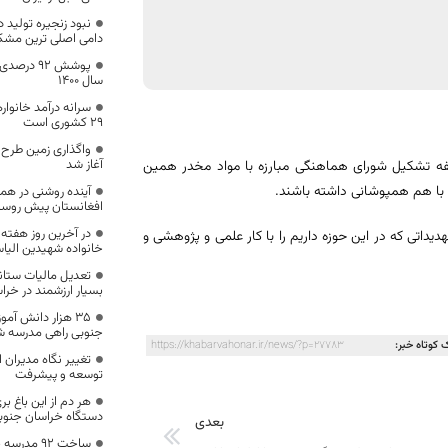
نبود زنجیره تولید
دامی اصلی ترین مشکل
پوشش ۹۲ 
سال ۱۴۰۰
سرانه درآمد خانوا
۲۹ کشوری است
واگذاری زمین طرح
آغاز شد
فلسفه تشکیل شورای هماهنگی مبارزه با مواد مخدر همین
با هم همپوشانی داشته باشند.
آینده روشنی در همک
افغانستان پیش‌ روس
در آخرین روز هفته 
دیداتی که در این حوزه داریم را با کار علمی و پژوهشی و
خانواده شهیدین الیاس
تعدیل مالیات ستان
بسیار ارزشمند در خرا
۳۵ هزار دانش آم
جنوبی راهی مدرسه ش
 کوتاه خبر:
https://khabarvahonar.ir/news/?p=27783
تغییر نگاه مدیران
توسعه و پیشرفت
دستگاه خراسان جنو
بعدی