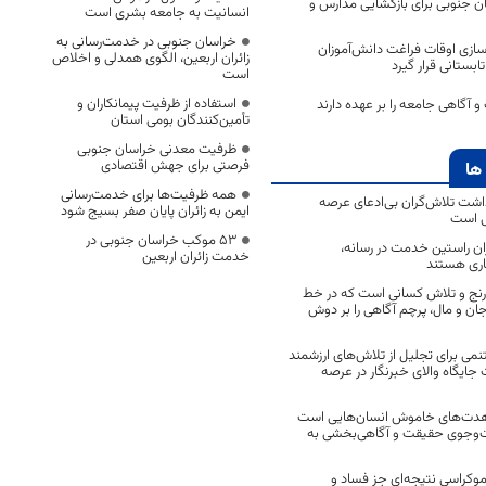
ن جنوبی برای بازگشایی مدارس و
انسانیت به جامعه بشری است
خراسان جنوبی در خدمت‌رسانی به
سازی اوقات فراغت دانش‌آموزان
زائران اربعین، الگوی همدلی و اخلاص
ابستانی قرار گیرد
است
استفاده از ظرفیت پیمانکاران و
 و آگاهی جامعه را بر عهده دارند
تأمین‌کنندگان بومی استان
ظرفیت معدنی خراسان جنوبی
فرصتی برای جهش اقتصادی
ها
همه ظرفیت‌ها برای خدمت‌رسانی
اشت تلاش‌گران بی‌ادعای عرصه
ایمن به زائران پایان صفر بسیج شود
ی است
53 موکب خراسان جنوبی در
اران راستین خدمت در رسانه،
خدمت زائران اربعین
اری هستند
 رنج و تلاش کسانی است که در خط
 جان و مال، پرچم آگاهی را بر دوش
نمی برای تجلیل از تلاش‌های ارزشمند
ایگاه والای خبرنگار در عرصه
مجاهدت‌های خاموش انسان‌هایی است
ت‌وجوی حقیقت و آگاهی‌بخشی به
موکراسی نتیجه‌ای جز فساد و