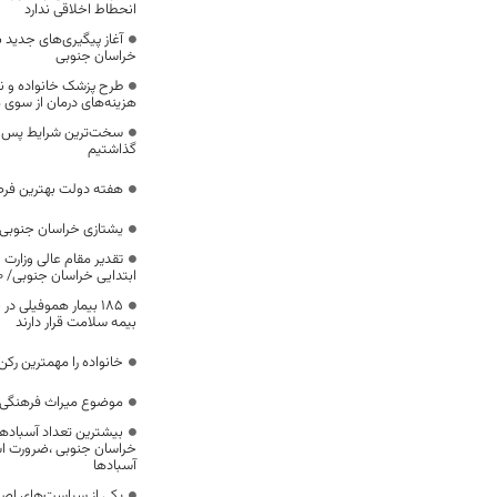
انحطاط اخلاقی ندارد
آغاز پیگیری‌های جدید ب
خراسان جنوبی
طرح پزشک خانواده و 
هزینه‌های درمان از سوی
سخت‌ترین شرایط پس از 
گذاشتیم
هفته دولت بهترین فرص
یشتازی خراسان جنوبی د
تقدیر مقام عالی وزارت
ابتدایی خراسان جنوبی/ ۴۶۰۰ دانش‌آموز زیر چتر «طرح حامی»
۱۸۵ بیمار هموفیلی
بیمه سلامت قرار دارند
خانواده را مهمترین رک
موضوع میراث فرهنگی،
بیشترین تعداد آسبادها
خراسان جنوبی ،ضرورت است
آسبادها
یکی از سیاست‌های اصل