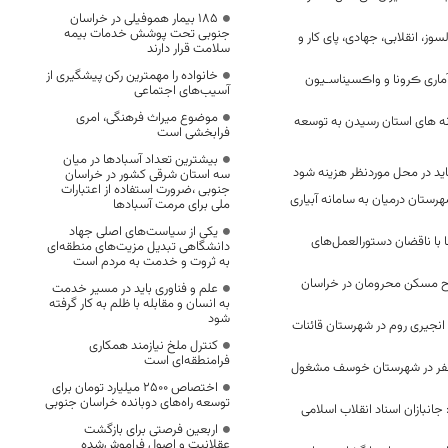
۱۸۵ بیمار هموفیلی در خراسان
جنوبی تحت پوشش خدمات بیمه
وز، انقلابی، جهادی، پای کار و
سلامت قرار دارند
خانواده را مهمترین رکن پیشگیری از
ماری ڪرونا و واڪسیناسـیون
آسیب‌های اجتماعی
موضوع میراث فرهنگی، امری
ه های استان رسیدن به توسعه
فرابخشی است
بیشترین تعداد آسبادها در میان
اید در محل موردنظر هزینه شود
سه استان شرقی کشور در خراسان
جنوبی ،ضرورت استفاده از اعتبارات
 شهرستان درمیان به سامانه آبیاری
ملی برای مرمت آسبادها
یکی از سیاست‌های اصلی جهاد
 با ناقضان دستورالعمل‌های
دانشگاهی تبدیل مزیت‌های منطقه‌ای
به ثروت و خدمت به مردم است
طرح مسکن محرومان در خراسان
علم و فناوری باید در مسیر خدمت
به انسان و مقابله با ظلم به کار گرفته
شود
 انجیری روم در شهرستان قائنات
کنترل ملخ نیازمند همکاری
فرامنطقه‌ای است
نفر در شهرستان خوسف مشغول
اختصاص 2500 میلیارد تومان برای
توسعه راه‌های دوبانده خراسان جنوبی
جانبازان اسناد انقلاب اسلامی
اربعین فرصتی برای بازگشت
عقلانیت و اصول فراموش‌شده