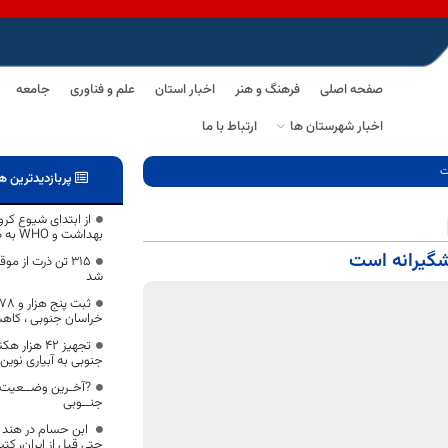
صفحه اصلی
فرهنگ و هنر
اخبار استان
علم و فناوری
جامعه
اخبار شهرستان ها
ارتباط با ما
ت
پربازدیدترین ه
بهداشت و WHO به دانشگاه علوم پزشکی بیرجند
یشگیرانه است
315 تن ذرت از 
شد
خراسان جنوبی ، کاهش ۴.۶ د
تجهیز ۴۲ هز
جنوبی به آبیاری نوین
?آخـرین وضــعیت آ
جنــوبی
ابن حسام در هند 
حتی قبل از ایران، کت