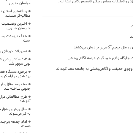
کمیسیون آموزش و تحقیقات مجلس، پیگیر تخصیص کامل اعتبارات دانشگاهها خراسان جنوبی
خراسان جنوبی
رسانه‌های استان دلس
مطالبه‌گر هستند
آخـرین وضــعیت آ
ت
خـراسان جنـوبی
هدف درازمدت رسان
د
است
ن و مال، پرچم آگاهی را بر دوش می‌کشند
تسهیلات دریافتی ب
 جایگاه والای خبرنگار در عرصه آگاهی‌بخشی
۴۰۲ هکتار اراضی
نوین مجهز شد
وجوی حقیقت و آگاهی‌بخشی به جامعه معنا کرده‌اند
برخورد دستگاه قضا
بهداشتی در ایام کرونا
۱۰۰ درصد منازل 
جنوبی ساخته شد
طرح مطالعاتی مزار
آغاز شد
سال پیش رو هزار 
به کار می‌شوند
امام جمعه بیرجند: 
هستند