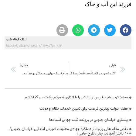
فرزند این آب و خاک
لینک کوتاه خبر:
https://khabarvahonar.ir/news/?p=16821
قبلی
بعدی
اگر دشمن در اندیشه‌ها نفوذ پیدا کند، همه چیز را تصرف کرده است
پیام تبریک بهاری مديرکل روابط عمومي استانداري به مناسبت روز خبرنگار
سخت‌ترین شرایط پس از انقلاب را با اتکای به مردم پشت سر گذاشتیم
هفته دولت بهترین فرصت برای تبیین خدمات نظام و دولت
یشتازی خراسان جنوبی در پرونده ثبت جهانی آسبادها
تقدیر مقام عالی وزارت از عملکرد جهادی معاونت آموزش ابتدایی خراسان جنوبی/
۴۶۰۰ دانش‌آموز زیر چتر «طرح حامی»