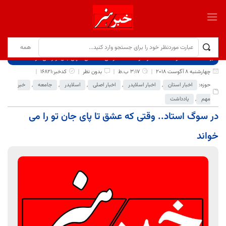
برگ نخست
نوشته‌ها
در سوگ استاد.. وقتی که عشق تا پای جان تو را می خواند
چهارشنبه 8 آگوست 2018
3:17 ب.ظ
بدون نظر
کدخبر:16821
حوزه:
اخبار استان
,
اخبار اسلایدر
,
اخبار اصلی
,
اسلایدر
,
جامعه
,
خبر
مهم
,
یادداشت
در سوگ استاد.. وقتی که عشق تا پای جان تو را می
خواند