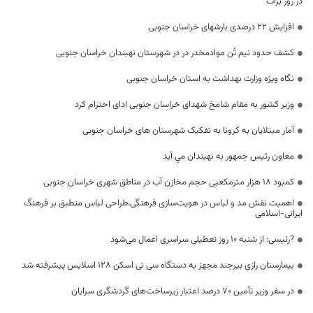
در روز برات
افزایش 22 درصدی بارشهای خراسان جنوبی
کشف حدود نیم تُن موادمخدر در در شهرستان نهبندان خراسان جنوبی
نگاه ویژه وزارت بهداشت به استان خراسان جنوبی
وزیر کشور به مقام شامخ شهدای خراسان جنوبی ادای احترام کرد
آمار مبتلایان به کرونا به تفکیک شهرستان های خراسان جنوبی
معاون رئيس جمهور به نهبندان مي آيد
کمبود ۱۸ هزار مترمکعبی حجم مخازن آب در مناطق شهری خراسان جنوبی
اهمیت نقش مد و لباس در هویت‌سازی فرهنگی،طراحی لباس‌ منطبق بر فرهنگ
ایرانی-اسلامی
?رئیسی: از شنبه ۱۰ روز تعطیلی سراسری اعمال می‌شود
بیمارستان رازی بیرجند مجهز به دستگاه سی تی اسکن ۱۲۸ اسلایس پیشرفته شد
در سفر وزیر تأمین ۷۰ درصد اعتبار زیرساخت‌های گردشگری سرایان