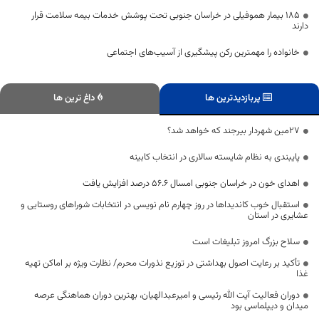
۱۸۵ بیمار هموفیلی در خراسان جنوبی تحت پوشش خدمات بیمه سلامت قرار
دارند
خانواده را مهمترین رکن پیشگیری از آسیب‌های اجتماعی
پربازدیدترین ها
داغ ترین ها
27مین شهردار بیرجند که خواهد شد؟
پایبندی به نظام شایسته سالاری در انتخاب کابینه
اهدای خون در خراسان جنوبی امسال ۵۶.۶ درصد افزایش یافت
استقبال خوب کاندیداها در روز چهارم نام نویسی در انتخابات شوراهای روستایی و
عشایری در استان
سلاح بزرگ امروز تبلیغات است
تأکید بر رعایت اصول بهداشتی در توزیع نذورات محرم/ نظارت ویژه بر اماکن تهیه
غذا
دوران فعالیت آیت الله رئیسی و امیرعبدالهیان، بهترین دوران هماهنگی عرصه
میدان و دیپلماسی بود