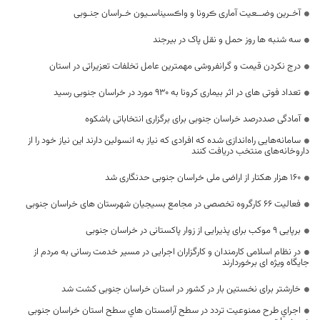
آخـرین وضــعیت آماری ڪرونا و واڪسیناسـیون خـراسان جنـوبی
سه شنبه ها روز حمل و نقل پاک در بیرجند
درج نکردن قیمت و گرانفروشی مهمترین عامل تخلفات تعزیراتی در استان
تعداد فوتی های در اثر بیماری کرونا به 930 مورد در خراسان جنوبی رسید
آمادگی صددرصد خراسان جنوبی برای برگزاری انتخاباتی باشکوه
سامانه‌هایی راه‌اندازی شده که افرادی که نیاز به انسولین دارند این نیاز خود را از
داروخانه‌های منتخب دریافت کنند
۱۶۰ هزار هکتار از اراضی ملی خراسان جنوبی حدنگاری شد
فعالیت ۶۶ کارگروه تخصصی در مجامع بسیجیان شهرستان های خراسان جنوبی
برپایی ۹ موکب برای پذیرایی از زوار پاکستانی در خراسان جنوبی
در نظام اسلامی كارمندان و كارگزاران اجرايی در مسير خدمت رسانی به مردم از
جايگاه ويژه ای برخوردارند
خارشتر برای نخستین بار در کشور در استان خراسان جنوبی کشت شد
اجراي طرح ممنوعيت تردد در سطح آرامستان هاي سطح استان خراسان جنوبی