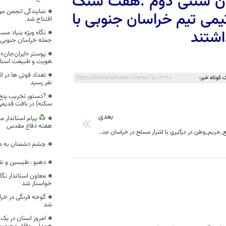
مان سنتی دوم .هفت سنگ
نمایندگی انجمن م
یمی تیم خراسان جنوبی با
افتتاح شد
نگاه ویژه بنیاد مس
جمله خراسان جنوبی
پوستر «ایران‌جان» 
هویت و طبیعت استا
 کوتاه خبر:
https://khabarvahonar.ir/news/?p=13288
نفر رسید
?دستور تخریب پنج 
سکنه) در بافت قدیم
بعدی
پيام استاندار 
هفته دفاع مقدس
شهادت_مدافع_حریم_وطن در درگیری با اشرار مسلح در خراسان جنوبی
چشم دشمنان به می
دهنو ، طبسين و نق
معاون استاندار نگا
خواستار شد
شد
امروز استان در یک 
همدلی، وفاق و صمیمی