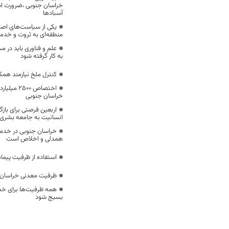
خراسان جنوبی ،ضرورت است
آسبادها
یکی از سیاست‌های اصل
منطقه‌ای به ثروت و خد
علم و فناوری باید در م
به کار گرفته شود
کنترل ملخ نیازمند همک
اختصاص 500
خراسان جنوبی
اربعین فرصتی برای با
انسانیت به جامعه بشری
خراسان جنوبی در خدمت‌
همدلی و اخلاص است
استفاده از ظرفیت پیمان
ظرفیت معدنی خراسان 
همه ظرفیت‌ها برای خدم
بسیج شود