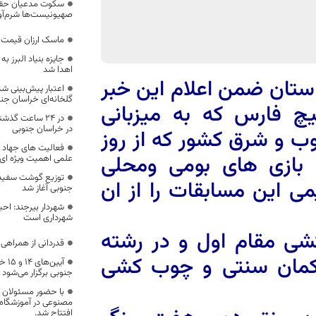
سکوت مدعیان حقوق
صهیونیست‌ها شرم‌آو
ماسک ارزان قیمت د
جایزه بنیاد البرز 
اهدا شد
ان ضمن اعلام این خبر
اعتبار پیش‌بینی ش
گلخانه‌‍‌ای خراسان ج
 فارس که به میزبانی
در خراسان جنوبی
ب و شرق کشور که از روز
فعالیت های جهاد 
م بازی های بومی ومحلی
علمی اهمیت ویژه‌ ای 
توزیع گوشت سفید و
ی این مسابقات را از ان
جنوبی آغاز شد
شهردار بیرجند: احی
شهرداری است
شی مقام اول و در رشته
قدردانی از همراهی 74 شبِ مردم در دفاع از نظام
کمان سنتی و چوب کشی
آیین
جنوبی برگزار می‌شود
با حضور مسئولان 
مصنوعی در آموزشگاه
افتتاح شد.