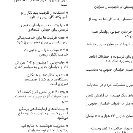
زائران اربعین، الگوی همدلی و اخلاص
است
وسیقی در شهرستان سرایان
استفاده از ظرفیت پیمانکاران و
تأمین‌کنندگان بومی استان
تضعفان به استان ها محروم از
ظرفیت معدنی خراسان جنوبی
فرصتی برای جهش اقتصادی
خراسان جنوبی، روایتگر هنر،
ن شد
همه ظرفیت‌ها برای خدمت‌رسانی
ایمن به زائران پایان صفر بسیج شود
تعداد فوتی ها در اثر کرونا در خراسان جنوبی به 105
53 موکب خراسان جنوبی در
خدمت زائران اربعین
بنای فرسوده و خطرناک (فاقد
ی بشرویه صادر شد
جابه‌جایی 2 میلیون و 404 هزار تن
کالا از خراسان جنوبی به سراسر کشور
محترم خراسان جنوبي به مناسبت
تشدید نظارت‌ها و همکاری
دستگاه‌ها برای کنترل قیمت‌ها
ضروری است
زان مشارکت مردم در انتخابات
رفع 40 هزار نشتی گاز و کشف 76
اط ديگر نهبندان در آرامش كامل
مورد سرقت گاز در چهار ماهه نخست
سال
ه ملی به قنوات خراسان جنوبی را
پسماندهای آزمایشگاهی پزشکی
قانونی خراسان جنوبی مکانیزه دفع
گوجه فرنگی در خراسان جنوبی 22 هزار و 500 تومان
می‌شود
مدیریت هوشمندانه منابع آب،
«دوران طلایی» از نظر وحدت،
پیش‌نیاز تحقق توسعه پایدار
ت قرار دارد