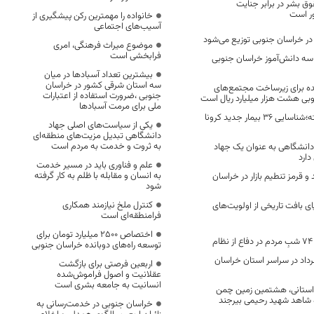
 بشر در برابر جنایت
ر است
خانواده را مهمترین رکن پیشگیری از
آسیب‌های اجتماعی
ر خراسان جنوبی توزیع می‌شود
موضوع میراث فرهنگی، امری
فرابخشی است
به سه دانش‌آموز خراسان جنوبی
بیشترین تعداد آسبادها در میان
سه استان شرقی کشور در خراسان
ده برای زیرساخت مجتمع‌های
جنوبی ،ضرورت استفاده از اعتبارات
نوبی هشت هزار میلیارد ریال است
ملی برای مرمت آسبادها
در 24 ساعت گذشته؛شناسایی 36 بیمار جدید کرونا
یکی از سیاست‌های اصلی جهاد
دانشگاهی تبدیل مزیت‌های منطقه‌ای
به ثروت و خدمت به مردم است
دانشگاهی به عنوان یک جهاد
دارد
علم و فناوری باید در مسیر خدمت
به انسان و مقابله با ظلم به کار گرفته
 قرمز تنطیم بازار در خراسان
شود
کنترل ملخ نیازمند همکاری
ای بافت تاریخی از اولویت‌های
فرامنطقه‌ای است
اختصاص 2500 میلیارد تومان برای
توسعه راه‌های دوبانده خراسان جنوبی
‌های ۱۴ و ۱۵ خرداد در سراسر استان خراسان
اربعین فرصتی برای بازگشت
عقلانیت و اصول فراموش‌شده
انسانیت به جامعه بشری است
استانی، هشتمین زمین چمن
 شاهد شهید رحیمی بیرجند
خراسان جنوبی در خدمت‌رسانی به