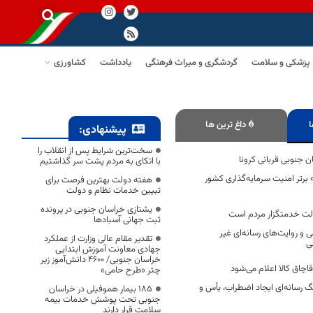
پزشکی و سلامت
گردشگری و میراث فرهنگی
یادداشت
کشاورزی
ا
داغ ترین ها
پیشنهادی:
سخت‌ترین شرایط پس از انقلاب را
با اتکای به مردم پشت سر گذاشتیم
برتر امنیت سرمایه‌گذاری کشور
هفته دولت بهترین فرصت برای
تبیین خدمات نظام و دولت
یشتازی خراسان جنوبی در پرونده
ولت خدمتگزار مردم است
ثبت جهانی آسبادها
 و روایت‌های رسانه‌ای غیر
تقدیر مقام عالی وزارت از عملکرد
ی
جهادی معاونت آموزش ابتدایی
خراسان جنوبی/ ۴۶۰۰ دانش‌آموز زیر
قاچاق کالا اعلام می‌شود
چتر «طرح حامی»
رسانه‌ای ایجاد اضطراب، یأس و
۱۸۵ بیمار هموفیلی در خراسان
جنوبی تحت پوشش خدمات بیمه
سلامت قرار دارند