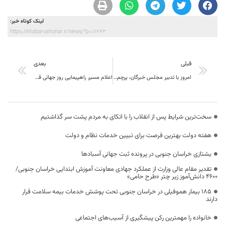
لینک کوتاه خبر:
https://khabarvahonar.ir/news/?p=111643
قبلی
بعدی
امروز با تدبیر مجلس خبرگان، پرچم انقلاب در دستان جانشینی شایسته قرار گرفت
اعلام مسیر راهپیمایی روز جهانی قدس در خراسان جنوبی و بیرجند
سخت‌ترین شرایط پس از انقلاب را با اتکای به مردم پشت سر گذاشتیم
هفته دولت بهترین فرصت برای تبیین خدمات نظام و دولت
یشتازی خراسان جنوبی در پرونده ثبت جهانی آسبادها
تقدیر مقام عالی وزارت از عملکرد جهادی معاونت آموزش ابتدایی خراسان جنوبی/
۴۶۰۰ دانش‌آموز زیر چتر «طرح حامی»
۱۸۵ بیمار هموفیلی در خراسان جنوبی تحت پوشش خدمات بیمه سلامت قرار
دارند
خانواده را مهمترین رکن پیشگیری از آسیب‌های اجتماعی