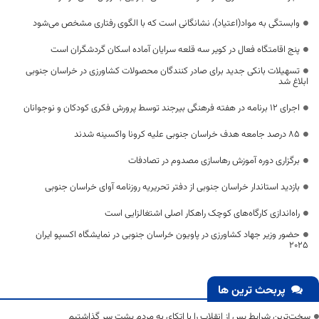
وابستگی به مواد(اعتیاد)، نشانگانی است که با الگوی رفتاری مشخص می‌شود
پنج اقامتگاه فعال در کویر سه قلعه سرایان آماده اسکان گردشگران است
تسهیلات بانکی جدید برای صادر کنندگان محصولات کشاورزی در خراسان جنوبی
ابلاغ شد
اجرای ۱۲ برنامه در هفته فرهنگی بیرجند توسط پرورش فکری کودکان و نوجوانان
۸۵ درصد جامعه هدف خراسان جنوبی علیه کرونا واکسینه شدند
برگزاری دوره آموزش رهاسازی مصدوم در تصادفات
بازدید استاندار خراسان جنوبی از دفتر تحریریه روزنامه آوای خراسان جنوبی
راه‌اندازی کارگاه‌های کوچک راهکار اصلی اشتغالزایی است
حضور وزیر جهاد کشاورزی در پاویون خراسان جنوبی در نمایشگاه اکسپو ایران
۲۰۲۵
پربحث ترین ها
سخت‌ترین شرایط پس از انقلاب را با اتکای به مردم پشت سر گذاشتیم