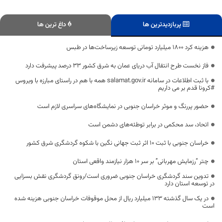
پربازدیدترین ها
داغ ترین ها
هزینه کرد ۱۸۰۰ میلیارد تومانی توسعه زیرساخت‌ها در طبس
فاز نخست طرح انتقال آب دریای عمان به شرق کشور ۳۳ درصد پیشرفت دارد
با ثبت اطلاعات در سامانه salamat.gov.ir همه با هم در راستای مبارزه با ویروس
#کرونا قدم بر می داریم
حضور پررنگ و موثر خراسان جنوبی در نمایشگاه‌های سراسری لازم است
اتحاد، سد محکمی در برابر توطئه‌های دشمن است
خراسان جنوبی با ثبت ۱۰ اثر ثبت جهانی نگین با شکوه گردشگری شرق کشور
چتر “رزمایش مهربانی” بر سر ۱۰ هزار نیازمند واقعی استان
تدوین سند گردشگری خراسان جنوبی ضروری است/رونق گردشگری نقش بسزایی
در توسعه استان دارد
در یک سال گذشته ۱۳۳ میلیارد ریال از محل موقوفات خراسان جنوبی هزینه شده
است