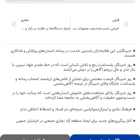
https://khabarvahonar.ir/news/?p=111518
قبلی
بعدی
اجرایی شدن صددرصد مصوبات سفر رئیس‌جمهور به خراسان جنوبی طی بازه زمانی سه سال
تمرکز دستگاه‌ها بر نظارت بر بازار و کنترل قیمت‌هاست
خبرنگاران، این طلایه‌داران راستین خدمت در رسانه، انسان‌های پرتلاش و فداکاری
هستند
روز خبرنگار، پاسداشت رنج و تلاش کسانی است که در خط مقدم جهاد تبیین، با
نثار جان و مال، پرچم آگاهی را بر دوش می‌کشند
روز خبرنگار، فرصت مغتنمی برای تجلیل از تلاش‌های ارزشمند اصحاب رسانه و
پاسداشت جایگاه والای خبرنگار در عرصه آگاهی‌بخشی
روز خبرنگار، یادآور مجاهدت‌های خاموش انسان‌هایی است که رسالت خود را در
جست‌وجوی حقیقت و آگاهی‌بخشی به جامعه معنا کرده‌اند
فرهنگ مادی و لیبرال‌دموکراسی نتیجه‌ای جز فساد و انحطاط اخلاقی ندارد
آغاز پیگیری‌های جدید برای ایجاد منطقه آزاد تجاری صنعتی در خراسان جنوبی