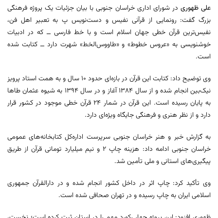
علی
ظهوری
در شورای اداری خراسان جنوبی با بیان جزئیات یک پروژه فرهنگی
بزرگ گفت: رونمایی از قرآنی نفیس و دست‌نویس پ به تعبیر اهل فن،
نفیس‌ترین قرآن خطی جهان اسلام است و با خط فارسی ــ که در ادبیات
خوشنویسی به «عروس خطوط» و «طاووس‌الخط» شهرت دارد ــ کتابت شده
است.
وی توضیح داد: کتابت این قرآن در بازه‌ای حدود ۱۰ سال و به همت استاد پرویز
نیک‌بین انجام شده و از سال ۱۳۸۴ آغاز و در سال ۱۳۹۴ به شیوه عثمان طاها
به پایان رسیده است. این قرآن در شمار ۲۴ قرآن خطی موجود در کشور قرار
دارد و از نظر هنری و فرهنگی جایگاه ویژه‌ای دارد.
به گزارش خبر و هنر خراسان جنوبی سرپرست اداره‌کل کتابخانه‌های عمومی
خراسان جنوبی ادامه داد: هزینه چاپ ۲ و نیم میلیارد تومانی قرآن از طریق
پیگیری‌های استانی و ملی تأمین شد.
وی تأکید کرد: چاپ اثر در داخل کشور انجام شده و در دارالقرآن جمهوری
اسلامی ایران به چاپ رسیده و در تهران صحافی شده است.
ظهوری افزود: این پروژه چهار رکورد مهم را در استان ثبت کرده است؛ نخست،