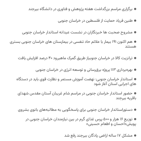
برگزاری مراسم بزرگداشت هفته پژوهش و فناوری در دانشگاه بیرجند
طنین فریاد حمایت از فلسطین در خراسان جنوبی
مشروح صحبت ها خبرنگاران در نشست عیدانه استاندار خراسان جنوبی
هم اکنون 191 بیمار با علائم حاد تنفسی در بیمارستان های خراسان جنوبی بستری
هستند
ترانزیت کالا در خراسان جنوبیاز طریق گمرک ماهیرود ۴۰ درصد افزایش یافت
بهره‌برداری ۱۱۳ پروژه برق‌رسانی و توسعه انرژی در خراسان جنوبی
استاندار خراسان جنوبی: نهضت آموزش مستمر و نظارت قوی باید در دستگاه
های اجرایی استان آغاز شود
حضور استاندار خراسان جنوبی در مراسم شام غریبان آستان مقدس شهدای
باقریه بیرجند
دستوراستاندار خراسان جنوبی برای پاسخگویی به مطالبه‌های بانوی بشروی
توزیع ۱۶ هزار و ۵۰۰ پرس غذای گرم در بین نیازمندان خراسان جنوبی در
پویش«احسان و اطعام حسینی»
مشکل ۱۷ ساله اراضی پادگان بیرجند رفع شد