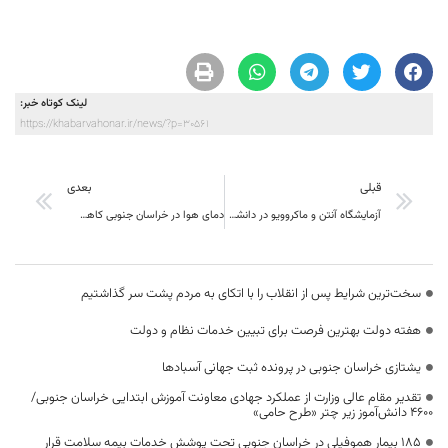
لینک کوتاه خبر:
https://khabarvahonar.ir/news/?p=30561
قبلی
بعدی
آزمایشگاه آنتن و ماکروویو در دانشگاه بیرجند راه‌اندازی شد
دمای هوا در خراسان جنوبی کاهش می‌یابد
سخت‌ترین شرایط پس از انقلاب را با اتکای به مردم پشت سر گذاشتیم
هفته دولت بهترین فرصت برای تبیین خدمات نظام و دولت
یشتازی خراسان جنوبی در پرونده ثبت جهانی آسبادها
تقدیر مقام عالی وزارت از عملکرد جهادی معاونت آموزش ابتدایی خراسان جنوبی/
۴۶۰۰ دانش‌آموز زیر چتر «طرح حامی»
۱۸۵ بیمار هموفیلی در خراسان جنوبی تحت پوشش خدمات بیمه سلامت قرار