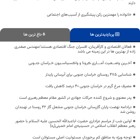
دارند
خانواده را مهمترین رکن پیشگیری از آسیب‌های اجتماعی
پربازدیدترین ها
داغ ترین ها
فعالان اقتصادی و کارآفرینان، افسران جنگ اقتصادی هستند/مهندس صفدری
زاده از بهترین ها در این زمینه می باشد
آخـرین وضــعیت آمـــاری ڪرونا و واڪسیناسـیون خـراسان جنـوبی
شناسایی ۴۷۵ روستای خراسان جنوبی برای آبرسانی پایدار
مصرف مرغ گرم در خراسان جنوبی ۴۰ درصد کاهش یافت
پدر معنوی و شروع کننده حرکات جهادی در کشور مقام معظم رهبری است
درادامه نهضت پایان گازرسانی خراسان جنوبی مشعل گاز ۴۲ روستا در نهبندان
روشن شد
اولین شب از مراسم عزاداری حضرت اباعبدالله الحسین علیه السلام با حضور
رهبر معظم انقلاب اسلامی در حسینیه‌ی امام خمینی(ره)
توجه ویژه به مناطق کم برخوردار، مسئولیت اصلی مسئولان است