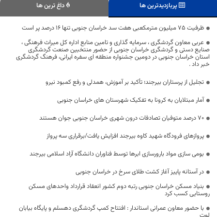
پربازدیدترین ها
داغ ترین ها
ظرفیت ۷۵ میلیون مترمکعبی هفت سد خراسان جنوبی تنها ۱۶ درصد پر است
عربی معاون گردشگری ، سرمایه گذاری و تامین منابع اداره کل میراث فرهنگی ،
صنایع دستی و گردشگری خراسان جنوبی از حضور منتخبین صنعت گردشگری
استان خراسان جنوبی در دومین جشنواره منطقه ای سفره ایرانی، فرهنگ گردشگری
خبر داد .
تجلیل از پرستاران بیرجند؛ تأکید بر آموزش، همدلی و رفع کمبود نیرو
آمار مبتلایان به کرونا به تفکیک شهرستان های خراسان جنوبی
۷۰ درصد متوفیان تصادفات درون شهری خراسان جنوبی جوان هستند
پروازهای فرودگاه شهید کاوه بیرجند افزایش یافت/برقراری سه پرواز
بومی سازی مواد بارورسازی ابر‌ها توسط فناوران دانشگاه آزاد اسلامی بیرجند
در آستانه پاییز آغاز کشت طلای سرخ در خراسان جنوبی
بنیاد مسکن خراسان جنوبی رتبه دوم کشور انعقاد قرارداد واحدهای مسکن
روستایی کسب کرد
با حضور معاون عمرانی استاندار : افتتاح کمپ گردشگری دهسلم و پایگاه بیابان
لوت