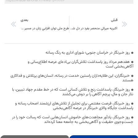
https://khabarvahonar.ir/news/?p=18876
قبلی
بعدی
اکبریه میراثی منحصر بفرد در دل شهر که باید آن را از مشکلات رهاند
طرح ملی توان افزايي زنان در مسير كسب و كار در استان اجرا می شود
روز خبرنگار در خراسان جنوبی؛ شورای اداری به رنگ رسانه
هفدهم مرداد روز پاسداشت تلاش‌گران بی‌ادعای عرصه اطلاع‌رسانی و
آگاهی‌بخشی است
خبرنگاران، این طلایه‌داران راستین خدمت در رسانه، انسان‌های پرتلاش و فداکاری
هستند
روز خبرنگار، پاسداشت رنج و تلاش کسانی است که در خط مقدم جهاد تبیین، با
نثار جان و مال، پرچم آگاهی را بر دوش می‌کشند
روز خبرنگار، فرصت مغتنمی برای تجلیل از تلاش‌های ارزشمند اصحاب رسانه و
پاسداشت جایگاه والای خبرنگار در عرصه آگاهی‌بخشی
روز خبرنگار، یادآور مجاهدت‌های خاموش انسان‌هایی است که رسالت خود را در
جست‌وجوی حقیقت و آگاهی‌بخشی به جامعه معنا کرده‌اند