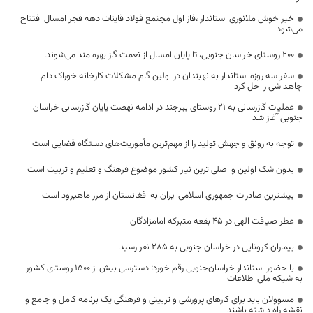
خبر خوش ملانوری استاندار ،فاز اول مجتمع فولاد قاینات دهه فجر امسال افتتاح
می‌شود
۲۰۰ روستای خراسان جنوبی، تا پایان امسال از نعمت گاز بهره مند می‌شوند.
سفر سه روزه استاندار به نهبندان در اولین گام مشکلات کارخانه خوراک دام
چاهداشی را حل کرد
عملیات گازرسانی به 21 روستای بیرجند در ادامه نهضت پایان گازرسانی خراسان
جنوبی آغاز شد
توجه به رونق و جهش تولید را از مهم‌ترین مأموریت‌های دستگاه قضایی است
بدون شک اولین و اصلی ترین نیاز کشور موضوع فرهنگ و تعلیم و تربیت است
بیشترین صادرات جمهوری اسلامی ایران به افغانستان از مرز ماهیرود است
عطر ضیافت الهی در 45 بقعه متبرکه امامزادگان
بیماران کرونایی در خراسان جنوبی به ۲۸۵ نفر رسید
با حضور استاندار خراسان‌جنوبی رقم خورد؛ دسترسی بیش از ۱۵۰۰ روستای کشور
به شبکه ملی اطلاعات
مسوولان باید برای کارهای پرورشی و تربیتی و فرهنگی یک برنامه کامل و جامع و
نقشه راه داشته باشند