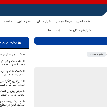
صفحه اصلی
فرهنگ و هنر
اخبار استان
علم و فناوری
جامعه
اخبار شهرستان ها
ارتباط با ما
پربازدیدترین ه
,
علم و فناوری
یک بیمار دیگر در خ
انتصابات جدید در 
تابعه استان انجام شد
رقابت ١٦ گر
نواحی شرق کشور
?برگزاری کنگره م
سرای آئینی قرن هشتم
باغات خراسان جنوبی
عملیات بهره برداری
پسکوه قاین در سطح 625 هکتار