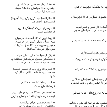
۱۸۵ بیمار هموفیلی در خراسان
رونا به تفکیک شهرستان های
جنوبی تحت پوشش خدمات بیمه
سلامت قرار دارند
برگزاری کلاس‌های حضوری مدارس در ۱۱ شهرستان
خانواده را مهمترین رکن پیشگیری از
آسیب‌های اجتماعی
ینده : دل شیر و صبر ایوب
موضوع میراث فرهنگی، امری
ه مردم قدم به خراسان جنوبی
فرابخشی است
بیشترین تعداد آسبادها در میان
شش کمیته امداد خراسان جنوبی
سه استان شرقی کشور در خراسان
جنوبی ،ضرورت استفاده از اعتبارات
ملی برای مرمت آسبادها
نی‌بوس‌های استیجاری
یکی از سیاست‌های اصلی جهاد
دانشگاهی تبدیل مزیت‌های منطقه‌ای
ژگونی خودرو در جاده دیهوک –
به ثروت و خدمت به مردم است
علم و فناوری باید در مسیر خدمت
هلال احمر خراسان جنوبی به ۳۷۵ حادثه‌دیده
به انسان و مقابله با ظلم به کار گرفته
شود
ان و رؤسای شوراهای اسلامی
کنترل ملخ نیازمند همکاری
 با حضور معاون وزیر کشور و
فرامنطقه‌ای است
اختصاص 2500 میلیارد تومان برای
سری جهیزیه به زوج‌های جوان مناطق
توسعه راه‌های دوبانده خراسان جنوبی
اربعین فرصتی برای بازگشت
ومی یک مرحله ای بدون ارزیابی
عقلانیت و اصول فراموش‌شده
ره کل راهداری و حمل و نقل