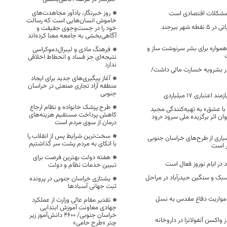
روز خبرنگار، یادآور مجاهدت‌های
ع مشکلات اقتصادی است
خاموش انسان‌هایی است که رسالت
استقرار ستاد انتخاباتی در ۵ نقطه شهر بیرجند
خود را در جست‌وجوی حقیقت و
آگاهی‌بخشی به جامعه معنا کرده‌اند
 همواره برای بشر سرنوشت ساز و
فرهنگ مادی و لیبرال‌دموکراسی
نتیجه‌ای جز فساد و انحطاط اخلاقی
ندارد
یشتری در بشرویه خسارت مالی داشت/
آغاز پیگیری‌های جدید برای ایجاد
منطقه آزاد تجاری صنعتی در خراسان
جنوبی
تباری 17 میلیاردی
طرح پزشک خانواده و نظام ارجاع
ا عشق» به تهیه‌کنندگی مجید
کاهش پرداخت مستقیم هزینه‌های
ان اثر برگزیده ملی سرود «رود
درمان از سوی مردم است
سخت‌ترین شرایط پس از انقلاب را
اری از طرح‌های خراسان جنوبی
با اتکای به مردم پشت سر گذاشتیم
ر است
هفته دولت بهترین فرصت برای
د در ایام نوروز فعال است
تبیین خدمات نظام و دولت
سبک و سنگین حیدرآباد در مراحل
یشتازی خراسان جنوبی در پرونده
ثبت جهانی آسبادها
ل مواریث دفاع مقدس به نسل
تقدیر مقام عالی وزارت از عملکرد
جهادی معاونت آموزش ابتدایی
خراسان جنوبی/ ۴۶۰۰ دانش‌آموز زیر
کنون توزیع ۳۱۰۰دز واکسن آنفولانزا در داروخانه
چتر «طرح حامی»