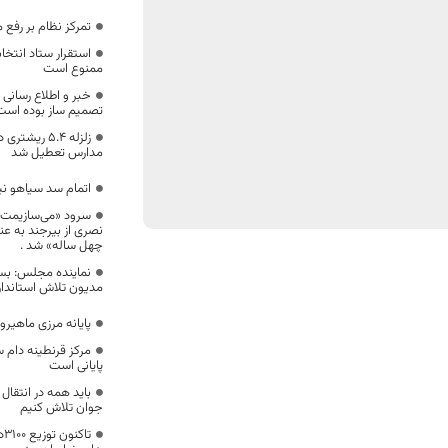
تمرکز نظام بر رف
ممنوع است
خبر و اطلاع رسانی
تصمیم ساز بوده است
زلزله ۵.۴ ر
مدارس تعطیل شد
اتمام سد سیاهو نیازمند اع
سرود «می‌سازیمت ب
نصری از بیرجند به عنو
چهل ساله» شد .
نماینده مجلس: بسی
مدیون تلاش استاندا
پایانه مرزی ماهیرو
مرکز قرنطینه دام 
پایانی است
باید همه در انتقا
جوان تلاش کنیم
تا