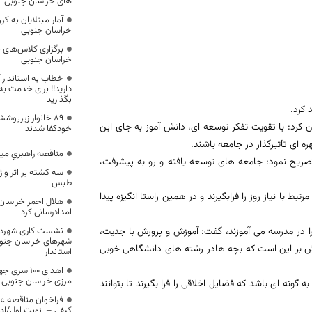
های خراسان جنوبی
آمار مبتلایان به ک
خراسان جنوبی
خراسان جنوبی
خطاب به استاندار آ
دارید!! برای خدمت ب
بگذارید
 کرد.
۸۹ خانوار زیرپو
کرد: با تقویت تفکر توسعه ای، دانش آموز به جای این
خودکفا شدند
ه ای تأثیرگذار در جامعه باشند.
مناقصه راهبري می
صريح نمود: جامعه های توسعه یافته و رو به پیشرفت،
سه کشته بر اثر وا
طبس
ط با نیاز روز را فرابگیرند و در همین راستا انگیزه پیدا
امدادرسانی کرد
 را در مدرسه می آموزند، گفت: آموزش و پرورش با جدیت،
نشست کاری شهردار
شهرهای خراسان جنوبی
لاش بر این است که بچه هادر رشته های دانشگاهی خوبی
استاندار
اهدای ۱۰۰ 
مرزی خراسان جنوبی
ونه ای باشد که فضایل اخلاقی را فرا بگیرند تا بتوانند
فراخوان مناقصه عم
کیفی – نوبت اول/ادا