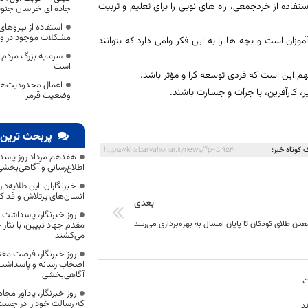
تفاده از خردجمعی، راه های نویی را برای تعلیم و تربیت
جاده ای خراسان جنو
استفاده از نیروها
مشکلات موجود در و
وزان است و بچه ها را به این فکر وامی دارد که بتوانند
سرمایه بزرگ مردم 
است
هم این است که فردی توسعه گرا و مؤثر باشد.
اعمال محدودیت‌های
ر، کارآفرین، با جرأت و جسارت باشند.
وضعیت قرمز
پربحث ترین 
 کوتاه خبر:
https://khabarvahonar.ir/news/?p=51954
هفدهم مرداد روز پاسد
اطلاع‌رسانی و آگاهی‌بخش
خبرنگاران، این طلایه‌د
انسان‌های پرتلاش و فداک
بعدی
روز خبرنگار، پاسداشت
معدن طلای کودکان تا پایان امسال به بهره‌برداری می‌رسد
مقدم جهاد تبیین، با نثار
می‌کشند
روز خبرنگار، فرصت مغت
اصحاب رسانه و پاسداشت ج
آگاهی‌بخشی
ت
روز خبرنگار، یادآور 
که رسالت خود را در جس
د