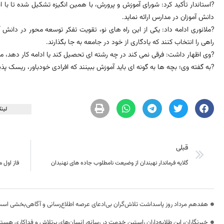
?استاندار تأکید کرد: شورای آموزش و پرورش، با همین انگیزه تشکیل شده تا با اس
دانش آموزان در مدارس ارائه نماید.
?ملانوری ادامه داد: یکی از این راه های نو، تقویت تفکر توسعه محور در دانش آم
راهی را انتخاب کنند که یادگاری از خود در جامعه به جا بگذارند.
?وی اظهار داشت: فرقی نمی کند در چه رشته ای تحصیل کند یا ادامه کار دهد، م
?به گفته وی؛ بچه ها به گونه ای باید آموزش ببینند که افرادی خودباور، ریسک پذی
لینک
قبلی
گلایه فرماندار نهبندان از وضیعت نامطلوب جاده های نهنبدان
فاز اول 
هفدهم مرداد روز پاسداشت تلاش‌گران بی‌ادعای عرصه اطلاع‌رسانی و آگاهی‌بخشی اس
خبرنگاران، این طلایه‌داران راستین خدمت در رسانه، انسان‌های پرتلاش و فداکاری هستن