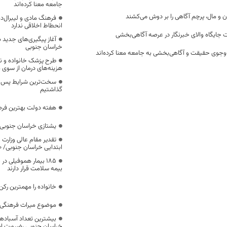
جامعه معنا کرده‌اند
ن و مال، پرچم آگاهی را بر دوش می‌کشند
فرهنگ مادی و لیبرال‌د
انحطاط اخلاقی ندارد
 جایگاه والای خبرنگار در عرصه آگاهی‌بخشی
آغاز پیگیری‌های جدید ب
خراسان جنوبی
وجوی حقیقت و آگاهی‌بخشی به جامعه معنا کرده‌اند
طرح پزشک خانواده و 
هزینه‌های درمان از سوی
سخت‌ترین شرایط پس از 
گذاشتیم
هفته دولت بهترین فرص
یشتازی خراسان جنوبی د
تقدیر مقام عالی وزارت
ابتدایی خراسان جنوبی/ ۴۶۰۰ دانش‌آموز زیر چتر «طرح حامی»
۱۸۵ بیمار هموفیلی
بیمه سلامت قرار دارند
خانواده را مهمترین رک
موضوع میراث فرهنگی،
بیشترین تعداد آسبادها
خراسان جنوبی ،ضرورت است