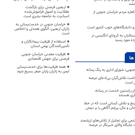
نشد
اربعین فرصتی برای بازگشت
عقلانیت و اصول فراموش‌شده
فاره مردم خراسان جنوبی از
انسانیت به جامعه بشری است
خراسان جنوبی در خدمت‌رسانی به
زو دانشگاه‌های خوب کشور است
زائران اربعین، الگوی همدلی و اخلاص
است
بتلایان به کرونای انگلیسی در
ده مورد رسید
استفاده از ظرفیت پیمانکاران و
تأمین‌کنندگان بومی استان
ظرفیت معدنی خراسان جنوبی
ها
فرصتی برای جهش اقتصادی
همه ظرفیت‌ها برای خدمت‌رسانی
جنوبی؛ شورای اداری به رنگ رسانه
ایمن به زائران پایان صفر بسیج شود
اشت تلاش‌گران بی‌ادعای عرصه
ی است
اران راستین خدمت در رسانه،
اری هستند
 رنج و تلاش کسانی است که در خط
 جان و مال، پرچم آگاهی را بر دوش
نمی برای تجلیل از تلاش‌های ارزشمند
ایگاه والای خبرنگار در عرصه