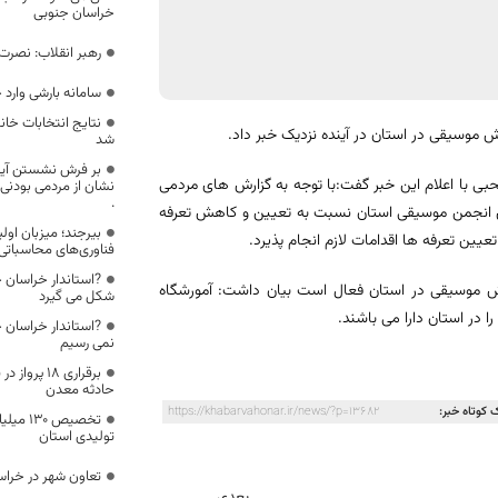
خراسان جنوبی
رهبر انقلاب:‌ نصرت
سامانه بارشی وارد
نتایج انتخابات خا
موسیقی در استان در آینده نزدیک خبر داد.
شد
بر فرش نشستن آیت 
بی با اعلام این خبر گفت:با توجه به گزارش های مردمی
نشان از مردمی بودنی
.
سیقی مقرر شد طی ٧٢ ساعت آینده شورای انجمن موسیقی استان نسبت به تعیین و کاهش تعرفه
بیرجند؛ میزبان او
یین تعرفه ها اقدامات لازم انجام پذیرد.
فناوری‌های محاسباتی
?استاندار خراسان 
زش موسیقی در استان فعال است بیان داشت: آمورشگاه
شکل می گیرد
 در استان دارا می باشند.
?استاندار خراسان ج
نمی رسیم
برقراری ۱۸ 
حادثه‌ معدن
 کوتاه خبر:
https://khabarvahonar.ir/news/?p=13682
تخصیص ۰
تولیدی استان
تعاون شهر در خراس
بعدی