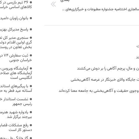
36 تیم بازرسی در 
کالاهای اساسی خراسا
17 اسفندماه سالجاری اختتامیه جشنواره مطبوعات و خبرگزاری‌های خراسان جنوبی
بانوان راویان «امی
پاسخ مدیرکل بهزی
سنجری مدیر کل تعا
گری اولین اقدام دول
ت
بخش تعاون در روست
ثبت
د
خراسان جنوبی
ن و مال، پرچم آگاهی را بر دوش می‌کشند
آزمایشگاه ویروس 
آزمایشگاه های صلاحی
انگلیسی است
 جایگاه والای خبرنگار در عرصه آگاهی‌بخشی
با پیگیرهای استان
وجوی حقیقت و آگاهی‌بخشی به جامعه معنا کرده‌اند
آستانه عید فطر به ح
نشست استاندار خرا
رئیس جمهور
یادواره شهید هنر
بیرجند برگزار شد
رفع مشکلات قضایی
دستور کار است
گاز خانگی طی روزها