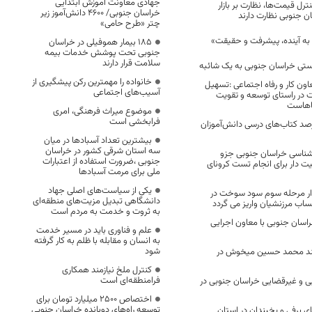
جهادی معاونت آموزش ابتدایی
کنترل قیمت‌ها، نظارت بر بازار
خراسان جنوبی/ ۴۶۰۰ دانش‌آموز زیر
ن جنوبی نظارت دارند
چتر «طرح حامی»
د به آینده، پیشرفت و حقیقت»
۱۸۵ بیمار هموفیلی در خراسان
جنوبی تحت پوشش خدمات بیمه
سلامت قرار دارند
ستی خراسان جنوبی به یک شائبه
خانواده را مهمترین رکن پیشگیری از
ون کار و رفاه اجتماعی :تسهیل
آسیب‌های اجتماعی
ت در راستای توسعه و تقویت
اهاست
موضوع میراث فرهنگی، امری
فرابخشی است
 سفارش ۷۴ درصد کتاب‌های درسی دانش‌آموزان
بیشترین تعداد آسبادها در میان
سه استان شرقی کشور در خراسان
شناسی خراسان جنوبی جزو
جنوبی ،ضرورت استفاده از اعتبارات
ت دار برای انجام تست کرونای
ملی برای مرمت آسبادها
یکی از سیاست‌های اصلی جهاد
دار مرحله سوم سود سوخت در
دانشگاهی تبدیل مزیت‌های منطقه‌ای
ساب مرزنشیان واریز می گردد
به ثروت و خدمت به مردم است
سان جنوبی با معاون اجرایی
علم و فناوری باید در مسیر خدمت
به انسان و مقابله با ظلم به کار گرفته
شود
مند محمد حسین میخوش در
کنترل ملخ نیازمند همکاری
فرامنطقه‌ای است
 و غیرقضایی خراسان جنوبی در
اختصاص 2500 میلیارد تومان برای
توسعه راه‌های دوبانده خراسان جنوبی
ی برفی و یخبندان در استان