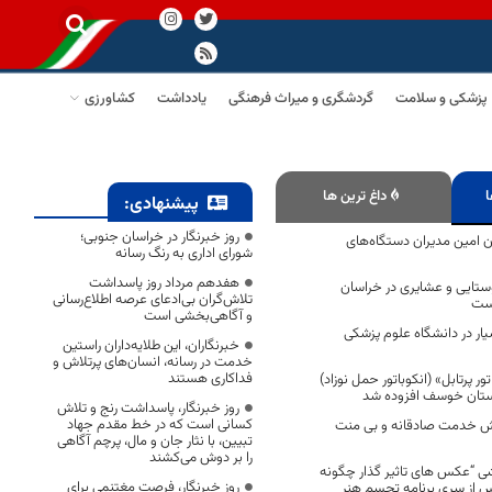
پزشکی و سلامت
گردشگری و میراث فرهنگی
یادداشت
کشاورزی
ا
داغ ترین ها
پیشنهادی:
روز خبرنگار در خراسان جنوبی؛
 امین مدیران دستگاه‌های
شورای اداری به رنگ رسانه
هفدهم مرداد روز پاسداشت
 روستایی و عشایری در خراسان
تلاش‌گران بی‌ادعای عرصه اطلاع‌رسانی
است
و آگاهی‌بخشی است
یار در دانشگاه علوم پزشکی
خبرنگاران، این طلایه‌داران راستین
خدمت در رسانه، انسان‌های پرتلاش و
فداکاری هستند
ر پرتابل» (انکوباتور حمل نوزاد)
رستان خوسف افزوده شد
روز خبرنگار، پاسداشت رنج و تلاش
کسانی است که در خط مقدم جهاد
اش خدمت صادقانه و بی منت
تبیین، با نثار جان و مال، پرچم آگاهی
را بر دوش می‌کشند
زشی “عکس های تاثیر گذار چگونه
روز خبرنگار، فرصت مغتنمی برای
 از سری برنامه تجسم هنر