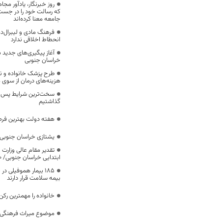
روز خبرنگار، یادآور 
که رسالت خود را در جس
جامعه معنا کرده‌اند
فرهنگ مادی و لیبرال‌د
انحطاط اخلاقی ندارد
آغاز پیگیری‌های جدید ب
خراسان جنوبی
طرح پزشک خانواده و 
هزینه‌های درمان از سوی
سخت‌ترین شرایط پس از 
گذاشتیم
هفته دولت بهترین فرص
یشتازی خراسان جنوبی د
تقدیر مقام عالی وزارت
ابتدایی خراسان جنوبی/ ۴۶۰۰ دانش‌آموز زیر چتر «طرح حامی»
۱۸۵ بیمار هموفیلی
بیمه سلامت قرار دارند
خانواده را مهمترین رک
موضوع میراث فرهنگی،