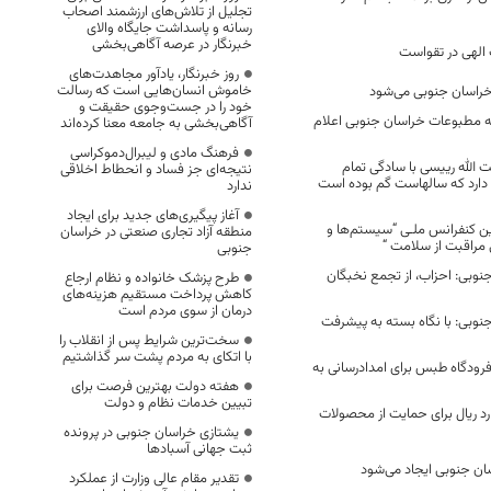
تجلیل از تلاش‌های ارزشمند اصحاب
رسانه و پاسداشت جایگاه والای
خبرنگار در عرصه آگاهی‌بخشی
 الهی در تقواست
روز خبرنگار، یادآور مجاهدت‌های
خاموش انسان‌هایی است که رسالت
 خراسان جنوبی می‌شود
خود را در جست‌وجوی حقیقت و
نه مطبوعات خراسان جنوبی اعلام
آگاهی‌بخشی به جامعه معنا کرده‌اند
فرهنگ مادی و لیبرال‌دموکراسی
الله رییسی با سادگی تمام
نتیجه‌ای جز فساد و انحطاط اخلاقی
 دارد که سالهاست گم بوده است
ندارد
آغاز پیگیری‌های جدید برای ایجاد
لین کنفرانس ملـی “سیستم‌ها و
منطقه آزاد تجاری صنعتی در خراسان
 مراقبت از سلامت “
جنوبی
جنوبی: احزاب، از تجمع نخبگان
طرح پزشک خانواده و نظام ارجاع
کاهش پرداخت مستقیم هزینه‌های
درمان از سوی مردم است
نوبی: با نگاه بسته به پیشرفت
سخت‌ترین شرایط پس از انقلاب را
با اتکای به مردم پشت سر گذاشتیم
پرواز در فرودگاه طبس برای امدادرسانی به
هفته دولت بهترین فرصت برای
تبیین خدمات نظام و دولت
۱۳ میلیارد ریال برای حمایت از محصولات
یشتازی خراسان جنوبی در پرونده
ثبت جهانی آسبادها
ان جنوبی ایجاد می‌شود
تقدیر مقام عالی وزارت از عملکرد