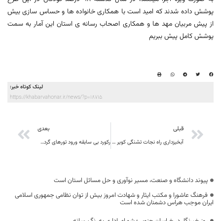
پوشش داده شدند که امید است با همکاری خانواده ها و حساس سازی بیش
از پیش مربیان مهد ها و همکاری اصحاب رسانه ی استان این آمار به سمت
پوشش کامل پیش ببریم
لینک کوتاه خبر:
https://khabarvahonar.ir/news/?p=18715
قبلی
بعدی
آبخیزداری راه نجات تشنگی کویر جاری شدن هفت قنات در قاین
رکورد بی سابقه ورود تورهای گردشگران خارجی به استان در آبان97
پیوند دانشگاه و صنعت، مسیر نوآوری و حل مسائل استان است
فرهنگ عاشورا و مکتب ایثار و شهادت امروز بیش از توان نظامی جمهوری اسلامی
ایران موجب هراس دشمنان شده است