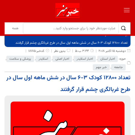
برگ نخست
نوشته‌ها
تعداد 12800 کودک 3-6 سال در شش ماهه اول سال در طرح غربالگری چشم قرار گرفتند
دوشنبه 15 اکتبر 2018
3:44 ب.ظ
بدون نظر
کدخبر:18715
حوزه:
اخبار استان
,
اخبار اسلایدر
,
اخبار اصلی
,
اسلایدر
,
پزشکی و سلامت
,
جامعه
,
خبر مهم
تعداد 12800 کودک 3-6 سال در شش ماهه اول سال در
طرح غربالگری چشم قرار گرفتند