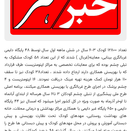
تعداد 12800 کودک 3-6 سال در شش ماهه اول سال توسط 48 پایگاه دایمی
غربالگری بینایی، معاینه(غربال ) شدند که از این تعداد 58 کودک مشکوک به
تبلی چشم بوده که برای معاینات تخصصی به مراکز اپتومتریست طرف قرارداد
که با بهزیستی همکاری دارند ارجاع داده شدند ، تعداد38 کودک نیز تا سقف
110 هزار تومان کمک هزینه تهیه عینک دریافت نمودند. 16 اپتومتریست و 4
چشم پزشک در اجرای طرح غربالگری با بهزیستی همکاری میکنند، برنامه اصلی
طرح ملی پیشگیری از تنبلی چشم کودکان 3 تا6 سال هرساله از ابتدای آبانماه
تا اوخر آذرماه به صورت ویژه در کل کشور اجرا میشود که امسال نیز 44 پایگاه
دایمی و 650 پایگاه غیر دایمی با همکاری مراکز بهداشتی و درمانی محلات، خانه
های بهداشت روستایی، مهدهای کودک تحت نظارت بهزیستی و پیش
دبستانی آموزش و پروش در محل مهدهای کودک و پیش دبستانی ها طرح را
به صورت ویژه اجرا میکنند، در سال گذشته 98 درصد کودکان در این طرح