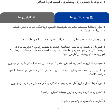
خانواده را مهمترین رکن پیشگیری از آسیب‌های اجتماعی
پربازدیدترین ها
داغ ترین ها
ایران وایتالیا سیستم مدیریت هوشمنداقلیمی درپناهگاه حیات وحش نایبند
طبس را اجرا می کنند
در چـهارشـنبه آخـر سال بیـشتر مـراقب خـود و فـرزندانمان باشــیم
همزمان با هفته ی دولت، اختتامیه جشنواره شهید رجایی 9 شهریور ماه در
بیرجند برگزار می شودهمزمان با هفته ی دولت، اختتامیه جشنواره شهید رجایی 9
شهریور ماه در بیرجند برگزار می شود
سرمایه گذاری ۴۰۰ میلیارد تومانی هلدینگ جاده ابریشم در استان خراسان جنوبی
دکتربی بی عصمت سرفرازی : بودجه ریزی عملیاتی تاثیر مطلوبی بر اقتصاد کشور
خواهد داشت
اول آذرماه سال جاری آغاز صدور پروانه شکار پرندگان وحشی در خراسان جنوبی
دهیاران استان خراسان جنوبی بیمه تکمیلی میشوند
آغاز ساخت موزه عبرت، سوم خرداد