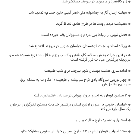
زن کلاهبردار مامورنما در بیرجند دستگیر شد
مهلت ارسال آثار به جشنواره ملی شعر آیینی «ابن حسام» تمدید شد
معیشت مردم روستاها در طرح هادی لحاظ گردد
فصل نوینی از ارتباط بین مردم و مسوولان‌ رقم‌ خورده است
پایگاه امداد و نجات کوهستان خراسان جنوبی در بیرجند افتتاح شد
در آئین حیات بخش اسلام، كار، تلاش و كسب روزی حلال، ممدوح شمرده شده و
در ردیف بزرگترین عبادات قرار گرفته است
آماده‌سازی هشت بوستان شهر بیرجند برای شب طبیعت
چهار توربین نیروگاه بادی دُرح سربیشه با ظرفیت ۱۰ مگاوات به شبکه برق
سراسری متصل ش
۲ میلیارد تومان به اجرای پروژه ورزشی در سرایان اختصاص یافت
خراسان جنوبی به عنوان اولین استان درکشور خدمات مسکن ایثارگران را در طول
یک سال ارایه می کند
استمرار و تشدید طرح نظارت بر بازار
ستاد اجرایی فرمان امام در ۱۲۳ طرح عمرانی خراسان جنوبی مشارکت دارد