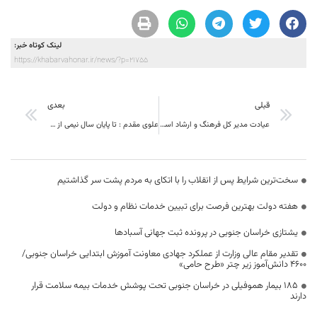
لینک کوتاه خبر:
https://khabarvahonar.ir/news/?p=21755
قبلی
بعدی
عیادت مدیر کل فرهنگ و ارشاد اسلامی خراسان جنوبي از روزنامه نگار استان در استانه دوسالگی زعفران
علوی مقدم : تا پایان سال نیمی از مصوبات سفر استاندار به نهبندان محقق می شود .
سخت‌ترین شرایط پس از انقلاب را با اتکای به مردم پشت سر گذاشتیم
هفته دولت بهترین فرصت برای تبیین خدمات نظام و دولت
یشتازی خراسان جنوبی در پرونده ثبت جهانی آسبادها
تقدیر مقام عالی وزارت از عملکرد جهادی معاونت آموزش ابتدایی خراسان جنوبی/
۴۶۰۰ دانش‌آموز زیر چتر «طرح حامی»
۱۸۵ بیمار هموفیلی در خراسان جنوبی تحت پوشش خدمات بیمه سلامت قرار
دارند