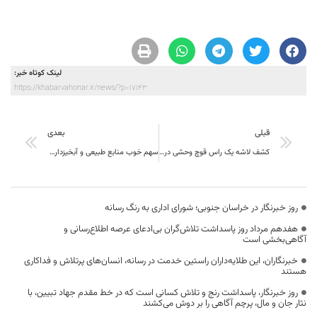
لینک کوتاه خبر:
https://khabarvahonar.ir/news/?p=17143
قبلی
بعدی
کشف لاشه یک راس قوچ وحشی در شهرستان بیرجند
سهم خوب منابع طبیعی و آبخیزداری استان از صندوق توسعه ملی
روز خبرنگار در خراسان جنوبی؛ شورای اداری به رنگ رسانه
هفدهم مرداد روز پاسداشت تلاش‌گران بی‌ادعای عرصه اطلاع‌رسانی و
آگاهی‌بخشی است
خبرنگاران، این طلایه‌داران راستین خدمت در رسانه، انسان‌های پرتلاش و فداکاری
هستند
روز خبرنگار، پاسداشت رنج و تلاش کسانی است که در خط مقدم جهاد تبیین، با
نثار جان و مال، پرچم آگاهی را بر دوش می‌کشند