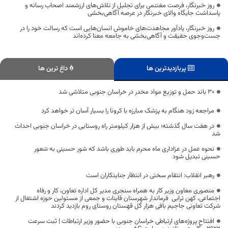
روز خبرنگار، فرصت مغتنمی برای تجلیل از تلاش‌های ارزشمند اصحاب رسانه و
پاسداشت جایگاه والای خبرنگار در عرصه آگاهی‌بخشی
روز خبرنگار، یادآور مجاهدت‌های خاموش انسان‌هایی است که رسالت خود را در
جست‌وجوی حقیقت و آگاهی‌بخشی به جامعه معنا کرده‌اند
پربازدیدترین ها
داغ ترین ها
۳۰ باند حمل و توزیع مواد مخدر در خراسان جنوبی متلاشی شد
مراجعه زود هنگام به پزشک مبارزه با کرونا را بسیار آسان تر خواهد کرد
در هفت سال گذشته؛ بیش از هزار کیلومتر راه روستایی در خراسان جنوبی احداث
شد
نحوه عمل در عزاداری ماه محرم باید طوری باشد که شور حسینی به شعور
حسینی تبدیل شود
رهبر انقلاب:‌ انتقام سختی در انتظار جنایتکاران است
منصوری معاون وزیر کار به همراه سنجری مدیر کل اداره تعاون، کار و رفاه
اجتماعی، کهن ترابی فرماندار شهرستان قاینات و جمعی از مسئولین حوزه اشتغال از
شرکت تعاونی جاجیم بافی هزار گل قهستان روستای روم بازدید کردند
افتتاح پروژه‌های ارتباطی خراسان جنوبی با حضور وزیر ارتباطات | ثبت سرعت