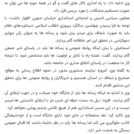
وی ادامه داد: با راه اندازی تالار های گفت و گو در همه حوزه ها می توان به
صورت مستقیم مشکلات را مورد بررسی قرار داد.
معاون سیاسی امنیتی و اجتماعی استانداری خراسان جنوبی اظهار داشت: با
توجه به فرا رسیدن چهلمین سالگرد پیروزی انقلاب اسلامی دستاوردهای نظام
باید به صورت شفاف برای مردم بیان شود و رسانه ها به عنوان رکن چهارم
دموکراسی در تحقق این امر خلاقانه گام بردارند.
اسماعیلی با بیان اینکه روابط عمومی و رسانه ها باید در راستای خیر جمعی
گام بردارند، گفت: نقشه راه با تامل بر اولویت ها باید مشخص شود تا نتیجه
کار ما منفعت در راستای اخلاق مداری در جامعه باشد.
به گفته وی، امروزه نیازمند منشوری مدون در نحوه اطلاع رسانی به موقع،
صحیح و شفاف در استان هستیم و خبرنگاران و روابط عمومی ها برای تحقق
این منشور اقدام کنند.
وی با اشاره به اینکه رسانه ها باید از جایگاه خود صیانت و در جهت ارتقای آن
گام بردارند، افزود: نیل به سمت حرفه ای شدن جز با ارتقای دانستنی ها میسر
نیست و در این مسیر استانداری هم از هیچ تلاشی چشم پوشی نخواهد کرد.
وی تاکید کرد: نقد منصفانه در جای خود دارای جایگاه است و از خودشیفتگی
کاذب جلوگیری می کند اما رسانه ها باید در نظر داشته باشند که اقبال عمومی
بستگی به صحت خبر دارد.