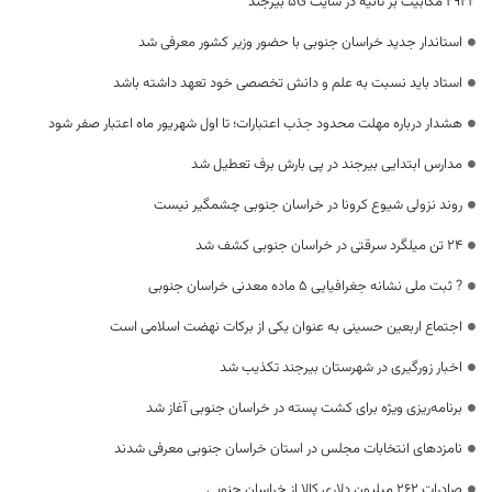
۲۹۲۲ مگابیت بر ثانیه در سایت 5G بیرجند
استاندار جدید خراسان جنوبی با حضور وزیر کشور معرفی شد
استاد باید نسبت به علم و دانش تخصصی خود تعهد داشته باشد
هشدار درباره مهلت محدود جذب اعتبارات؛ تا اول شهریور ماه اعتبار صفر شود
مدارس ابتدایی بیرجند در پی بارش برف تعطیل شد
روند نزولی شیوع کرونا در خراسان جنوبی چشمگیر نیست
۲۴ تن میلگرد سرقتی در خراسان جنوبی کشف شد
? ثبت ملی نشانه جغرافیایی ۵ ماده معدنی خراسان جنوبی
اجتماع اربعین حسینی به عنوان یکی از برکات نهضت اسلامی است
اخبار زورگیری در شهرستان بیرجند تکذیب شد
برنامه‌ریزی ویژه برای کشت پسته در خراسان جنوبی آغاز شد
نامزدهای انتخابات مجلس در استان خراسان جنوبی معرفی شدند
صادرات ۲۶۲ میلیون دلاری کالا از خراسان جنوبی