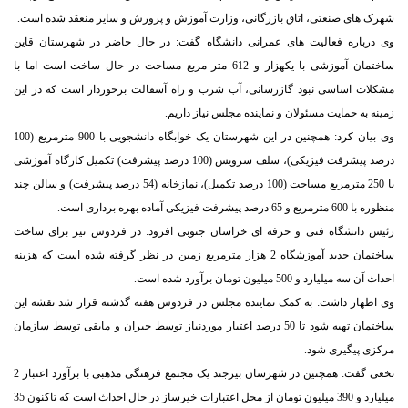
شهرک های صنعتی، اتاق بازرگانی، وزارت آموزش و پرورش و سایر منعقد شده است.
وی درباره فعالیت های عمرانی دانشگاه گفت: در حال حاضر در شهرستان قاین
ساختمان آموزشی با یکهزار و 612 متر مربع مساحت در حال ساخت است اما با
مشکلات اساسی نبود گازرسانی، آب شرب و راه آسفالت برخوردار است که در این
زمینه به حمایت مسئولان و نماینده مجلس نیاز داریم.
وی بیان کرد: همچنین در این شهرستان یک خوابگاه دانشجویی با 900 مترمربع (100
درصد پیشرفت فیزیکی)، سلف سرویس (100 درصد پیشرفت) تکمیل کارگاه آموزشی
با 250 مترمربع مساحت (100 درصد تکمیل)، نمازخانه (54 درصد پیشرفت) و سالن چند
منظوره با 600 مترمربع و 65 درصد پیشرفت فیزیکی آماده بهره برداری است.
رئیس دانشگاه فنی و حرفه ای خراسان جنوبی افزود: در فردوس نیز برای ساخت
ساختمان جدید آموزشگاه 2 هزار مترمربع زمین در نظر گرفته شده است که هزینه
احداث آن سه میلیارد و 500 میلیون تومان برآورد شده است.
وی اظهار داشت: به کمک نماینده مجلس در فردوس هفته گذشته قرار شد نقشه این
ساختمان تهیه شود تا 50 درصد اعتبار موردنیاز توسط خیران و مابقی توسط سازمان
مرکزی پیگیری شود.
نخعی گفت: همچنین در شهرسان بیرجند یک مجتمع فرهنگی مذهبی با برآورد اعتبار 2
میلیارد و 390 میلیون تومان از محل اعتبارات خیرساز در حال احداث است که تاکنون 35