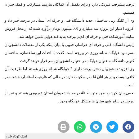
درصد پیشرفت فیزیکی دارد و برای تکمیل آن کماکان نیازمند مشارکت و کمک خیران
هستیم.
وی از کلنگ زنی ساختمان جدید دانشگاه فنی و حرفه ای استان در بیرجند خبر داد و
افزود: اعتبار این پروژه سه میلیارد و 500 میلیون تومان برآورد شده که از محل فروش
سایت آموزشکده فنی و حرفه ای قدیم بیرجند به پدافند هوایی تامین خواهد شد.
رئیس دانشگاه فنی و حرفه ای خراسان جنوبی با بیان اینکه یکی از معضلات دانشجویان
پسر نبود خوابگاه شبانه روزی در بیرجند است گفت: با احداث این ساختمان، ساختمان
کنونی دانشگاه به عنوان خوابگاه در اختیار دانشجویان پسر قرار خواهد گرفت.
وی افزود: دانشجویان دختر بیرجند دارای 2 خوابگاه شبانه روزی هستند اما ظرفیت آن
کافی نیست و در هر اتاق 14 نفر سکونت دارند در حالی که ظرفیت استاندارد هشت نفر
است.
نخعی بیان کرد: به طور متوسط 40 درصد دانشجویان استان غیربومی هستند و غیر از
بیرجند در سایر شهرستان ها مشکل خوابگاه وجود .
لینک کوتاه خبر: