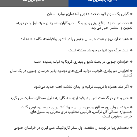
گرانی یک سوم قیمت ضد عفونی انحصاری تولید استان
تخصص، تعهد، واقع بینی و ورزیدگی خبرنگاران، همچنان حرف اول را در تهیه،
تدوین و انتشار اخبار می زند
هنرمندان، پرچم عزت خراسان جنوبی را در کشور برافراشته نگاه داشته اند
علت مرگ مرد تنها در بیرجند سکته است
خراسان جنوبی در بحث شیوع بیماری کرونا به ثبات رسیده است
افزایش دو برابری ظرفیت تولید انرژی‌های تجدید پذیر خراسان جنوبی در یک سال
گذشته
اگر علم همراه با تربیت، تزکیه و ایمان نباشد، آفت جدید می‌شود
خبر و هنر در گذشت امیر راعی‌فرد (روزنامه‌نگار) به دلیل سرطان تسلیت می گوید
مهندس ولی پور مطلق رییس سازمان جهاد کشاورزی خراسان‌جنوبی گفت:
جشنواره استانی گل نرگس، ظرفیتی مطلوب برای معرفی پتانسیل‌های
خراسان‌جنوبی است.
دهسلم زیبا در نهبندان مقصد اول سفر کاروانینگ ملی ایران در خراسان جنوبی