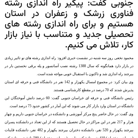
جنوبی گفت: پیگیر راه اندازی رشته
فناوری زرشک و زعفران در استان
هستیم و برای راه اندازی رشته های
تحصیلی جدید و متناسب با نیاز بازار
کار، تلاش می کنیم.
محمود نخعی روز سه شنبه در نشست خبری افزود: راه اندازی رشته های نو تاثیر زیادی
در بازار دارد همانگونه که سال 1388 رشته نصب آسانسور و پله برقی نخستین بار در
بیرجند راه اندازی شد و تاکنون با استقبال خوبی مواجه شده است.
وی بیان کرد: در مجموع امسال یکهزار و 142 نفر در دانشگاه فنی و حرفه ای استان
پذیرش شدند که 70 درصد در مقطع کارشناسی هستند.
رئیس دانشگاه فنی و حرفه ای خراسان جنوبی گفت: 60 درصد دانش آموختگان این
دانشگاه در استان وارد بازار کار می شوند که این آمار در کشور حدود 75 درصد است.
وی گفت: در حال حاضر پنج مرکز آموزشی و دانشکده در خراسان جنوبی داریم و چهار
هزار و 217 نفر در این مراکز در حال تحصیل هستند که از این تعداد در دانشکده پسران
بیرجند یکهزار و 520 نفر، دانشکده دختران بیرجند یکهزار و 482 نفر، دانشکده قاینات
(پسران و دختران) 419 نفر، دانشکده طبس (پسران و دختران) 580 دانشجو و دانشکده