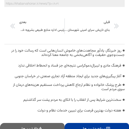
https://khabarvahonar.ir/news/?p=18021
قبلی
بعدی
بنای تاریخی سرای امینی شهرستان بیرجند مرمت شد
رئیس اداره منابع طبیعی بشرویه خبر داد: اجرای 16 طرح آبخیزداری در سال جاری
روز خبرنگار، یادآور مجاهدت‌های خاموش انسان‌هایی است که رسالت خود را در
جست‌وجوی حقیقت و آگاهی‌بخشی به جامعه معنا کرده‌اند
فرهنگ مادی و لیبرال‌دموکراسی نتیجه‌ای جز فساد و انحطاط اخلاقی ندارد
آغاز پیگیری‌های جدید برای ایجاد منطقه آزاد تجاری صنعتی در خراسان جنوبی
طرح پزشک خانواده و نظام ارجاع کاهش پرداخت مستقیم هزینه‌های درمان از
سوی مردم است
سخت‌ترین شرایط پس از انقلاب را با اتکای به مردم پشت سر گذاشتیم
هفته دولت بهترین فرصت برای تبیین خدمات نظام و دولت
پربازدیدترین ها
داغ ترین ها