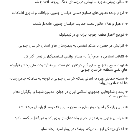
سالن ورزشی شهید سلیمانی در روستای خُنگ بیرجند افتتاح شد
لزوم توجه تعاونی‌های صنایع دستی خراسان جنوبی ارتباطات و فناوری اطلاعات
۳ هزار و ۲۸۵ خانوار تحت حمایت خراسان جنوبی خانه‌دار شدند
توزیع ۷هزار قطعه جوجه یارانه‌ای در نیمبلوک
افزایش مراجعین با علائم تنفسی به بیمارستان های استان خراسان جنوبی
انقلاب اسلامی و امام (ره) به معنای واقعی استعمارگران را زمین گیر کرد
تهیه، طبخ و توزیع غذای گرم کارکنان انبار نفت بیرجند/شركت ملي پخش فرآورده
هاي نفتي منطقه خراسان جنوبی
بسته حمایتی ویژه به اهالی رسانه خراسان جنوبی با توجه به سامانه جامع رسانه
ها اختصاص می‌یابد
رشد و شکوفایی جمهوری اسلامی ایران در جهان، مدیون شهدا و ایثارگران دفاع
مقدس است
در پی بارندگی اخیر؛ بارش‌های خراسان جنوبی ۲۱ درصد از پارسال بیشتر شد
خراسان جنوبی رتبه دوم احیای واحدهای تولیدی راکد و غیرفعال را کسب کرد
اخلاق پزشکی ایجاب می‌کند پزشک در بیمار امید ایجاد نماید