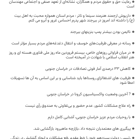
رعایت حق و حقوق مردم و همکاران، نشانه‌ای از تعهد صنفی و اجتماعی مهندسان
است
داریوش ارجمند هنرمند سینما و تاتر : مردم استان همواره محبت به اهل بیت
(ع) را داشته اند امروز در بیرجند شهر پدرم احساس غرور و آبرو می کنم.
ناایمن بودن بيشتر پمپ بنزینهای بیرجند
رسانه در معرفی ظرفیت‌های خوسف و انتقال دغدغه‌های مردم بسیار مؤثر است
در میان فراوانی روزهای خاص، بیستم فروردین ماه روز ملی فناوری هسته ای و روز
هنر انقلاب اسلامی با شهادت در آمیخته است
کاهش ۳۳ درصدی آمار فوتی‌ تصادفات در خراسان جنوبی
ظرفیت های اشتغالزای روستاها باید شناسایی و بر این اساس به آن ها تسهیلات
اعطا شود
? آخرین وضعیت واکسیناسیون کرونا در خراسان جنوبی
راه علاج مشکلات کشور، عدم حضور و بی‌تفاوتی به صندوق رأی نیست
با روحیات مردم عزیز خراسان جنوبی، آشنایی کامل دارم
پیگیری های معتمدیان نتیجه داد ،بازارچه ماهیرود بازگشایی شد.
رئیسی: دولت سیزدهم خود را خط مقدم رفع مشکلات و ایجاد گشایش در زندگی