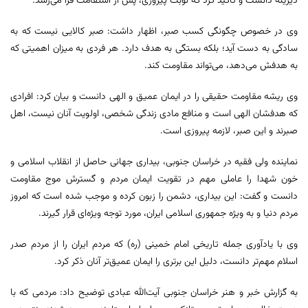
دیرینه دانست و تأکید کرد که نوبت پیروزی، پس از استقامت فرا می‌رسد.
وی در خصوص چگونگی کسب صبر، اظهار داشت: صبر کالایی نیست که به
سادگی به دست آید؛ بلکه بستگی به هدف دارد. هر فردی به میزان اهمیتی که
به هدفش می‌دهد، می‌تواند مقاومت کند.
وی ریشه مقاومت حقیقی را در ایمان عمیق و الهی دانست و بیان کرد: افرادی
که هدفشان الهی است و منافع مادی زندگی شخصی، اولویت آنان نیست، اهل
صبرند و این صبر، لازمه پیروزی است.
نماینده ولی فقیه در خراسان جنوبی، بیداری جهانی حاصل از انقلاب اسلامی و
خون شهدا را عاملی مهم در تقویت ایمان مردم و گسترش موج مقاومت
دانست و گفت: این بیداری، دشمن را زبون کرده و موجب شده است که امروز
مردم دنیا و به ویژه جمهوری اسلامی ایران، مورد توجه ویژه‌ای قرار گیرند.
وی با یادآوری جمله تاریخی امام خمینی (ره) که مردم ایران را از مردم صدر
اسلام مهم‌تر دانست، دلیل این برتری را ایمان عمیق‌تر آنان ذکر کرد.
به گزارش خبر و هنر خراسان جنوبی آیت‌الله عبادی توضیح داد: مردمی که با