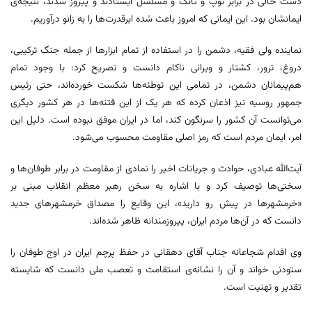
دست خالی در برابر توپ و تانک و مسلسل ایستادند و پیروز شدند، نتیجه‌ی
ایمانشان بود. این ایمانی که امروز باعث شده ابرقدرت‌ها را به زانو درآوریم.
نماینده ولی فقیه، دشمن را در استفاده از تمام ابزارها از جمله جنگ ترکیبی،
دروغ، ترور، کشتار و ویرانی ناکام دانست و تصریح کرد: با وجود تمام
هم‌پیمانان دشمن، در تمامی این توطئه‌ها شکست خورده‌اند، حتی رئیس
جمهور روسیه نیز اذعان کرده که هر یک از این فتنه‌ها در هر کشور دیگری
می‌توانست آن کشور را سرنگون کند، اما در ایران موفق نبوده است. دلیل این
امر، ایمان مردم است که رمز اصلی مقاومت محسوب می‌شود.
آیت‌الله عبادی، حوادث و جریانات اخیر را نمادی از مقاومت در برابر طوفان‌ها و
سختی‌ها توصیف کرد و با اشاره به سخن رهبر معظم انقلاب مبنی بر
«خرمشهرها در پیش رو دارید»، این وقایع را مصداق خرمشهرهای جدید
دانست که در آن‌ها مردم ایران، پیروزمندانه ظاهر شده‌اند.
وی اقدام شجاعانه جناب آقای دهقانی در حفظ پرچم ایران در اوج طوفان را
ستودنی خواند و آن را نشانه‌ی استقامت و تعصب ملی دانست که شایسته
تقدیر و تهنیت است.