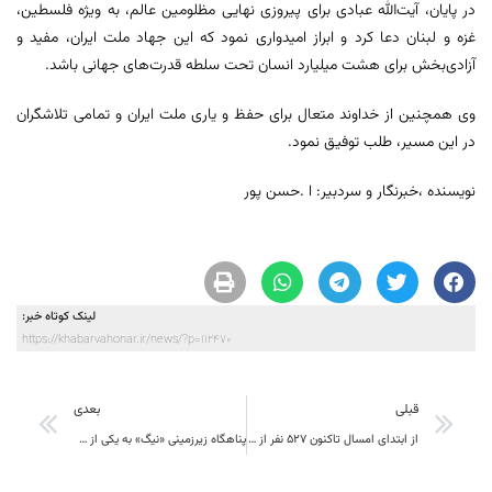
در پایان، آیت‌الله عبادی برای پیروزی نهایی مظلومین عالم، به ویژه فلسطین،
غزه و لبنان دعا کرد و ابراز امیدواری نمود که این جهاد ملت ایران، مفید و
آزادی‌بخش برای هشت میلیارد انسان تحت سلطه قدرت‌های جهانی باشد.
وی همچنین از خداوند متعال برای حفظ و یاری ملت ایران و تمامی تلاشگران
در این مسیر، طلب توفیق نمود.
نویسنده ،خبرنگار و سردبیر: ا .حسن پور
لینک کوتاه خبر:
https://khabarvahonar.ir/news/?p=112470
قبلی
بعدی
از ابتدای امسال تاکنون ۵۲۷ نفر از نیروهای کار تحت حمایت بیمه بیکاری قرار گرفته‌اند
پناهگاه زیرزمینی «نیگ» به یکی از جاذبه‌های مهم تاریخی و گردشگری خراسان جنوبی تبدیل می شود