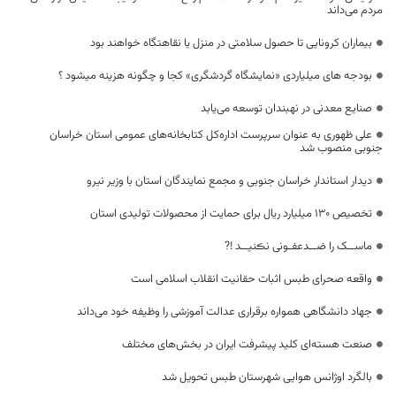
مردم می‌داند
بیماران کرونایی تا حصول سلامتی در منزل یا نقاهتگاه خواهند بود
بودجه های میلیاردی «نمایشگاه گردشگری» کجا و چگونه هزینه میشود ؟
صنایع معدنی در نهبندان توسعه می‌یابد
علی ظهوری به عنوان سرپرست اداره‌کل کتابخانه‌های عمومی استان خراسان
جنوبی منصوب شد
دیدار استاندار خراسان جنوبی و مجمع نمایندگان استان با وزیر نیرو
تخصیص ۱۳۰ میلیارد ریال برای حمایت از محصولات تولیدی استان
️ماســک را ضــدعفـونی نڪنیــد !?
واقعه صحرای طبس اثبات حقانیت انقلاب اسلامی است
جهاد دانشگاهی همواره برقراری عدالت آموزشی را وظیفه خود می‌داند
صنعت هسته‌ای کلید پیشرفت ایران در بخش‌های مختلف
بالگرد اوژانس هوایی شهرستان طبس تحویل شد