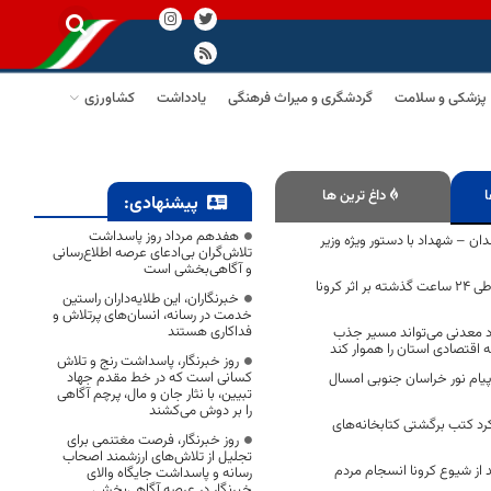
پزشکی و سلامت
گردشگری و میراث فرهنگی
یادداشت
کشاورزی
ا
داغ ترین ها
پیشنهادی:
هفدهم مرداد روز پاسداشت
دان – شهداد با دستور ویژه وزیر
تلاش‌گران بی‌ادعای عرصه اطلاع‌رسانی
و آگاهی‌بخشی است
94 مبتلا و 5 فوتی طی 24 ساعت گذشته بر اثر کرونا
خبرنگاران، این طلایه‌داران راستین
خدمت در رسانه، انسان‌های پرتلاش و
فداکاری هستند
زاد معدنی می‌تواند مسیر جذب
 اقتصادی استان را هموار کند
روز خبرنگار، پاسداشت رنج و تلاش
کسانی است که در خط مقدم جهاد
پیام نور خراسان جنوبی امسال
تبیین، با نثار جان و مال، پرچم آگاهی
را بر دوش می‌کشند
د کتب برگشتی کتابخانه‌های
روز خبرنگار، فرصت مغتنمی برای
تجلیل از تلاش‌های ارزشمند اصحاب
د از شیوع کرونا انسجام مردم
رسانه و پاسداشت جایگاه والای
خبرنگار در عرصه آگاهی‌بخشی