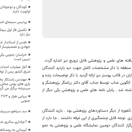
کودکان و نوجوانان
اولویت دارند
پردیس سینمای امی
نیاز دارد
تقدیر از استاندار 
جهادی و تصمیم‌ساز ا
خراسان جنوبی یکی
تبیین است
ته های علمی و پژوهشی قابل ترویج نیز اشاره گردد.
آغاز عملیات احدا
منطقه با ذکر مشخصات کامل جهت دید بازدید کنندگان
شرق کشور پس از توقف 4 س
در قالب پوستر نیز ارائه گردید با ذکر توضیحات زنده و
مهندس راستکار بخش
گویی عناب توسط جناب آقای دکتر زراعتگر پژوهشگر و
سربیشه برگزار می گرد
شته شد . پایان نامه های علمی و پژوهشی یکی دیگر از
ب
جنوبی
غوزه از دیگر دستاوردهای پژوهشی بود . بازید کنندگان
سد سیاهو سربیشه ب
توجه قابل چشمگیری از این غرفه داشتند . جا دارد از
?عزاداری سالروز ش
زار کنندگان دومین نمایشگاه علمی و پژوهشی به نحو
آبرسانی به روستاها