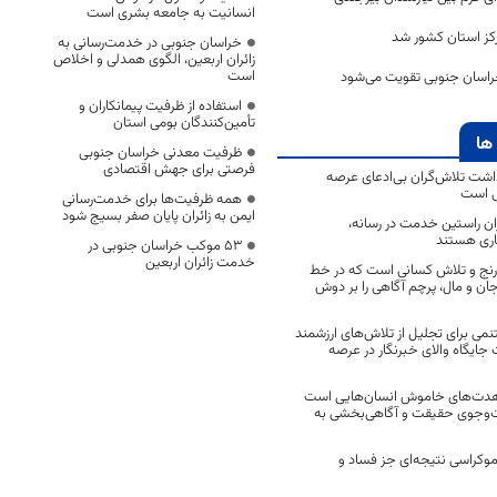
انسانیت به جامعه بشری است
کز استان کشور شد
خراسان جنوبی در خدمت‌رسانی به
زائران اربعین، الگوی همدلی و اخلاص
است
خراسان جنوبی تقویت می‌شود
استفاده از ظرفیت پیمانکاران و
تأمین‌کنندگان بومی استان
ها
ظرفیت معدنی خراسان جنوبی
فرصتی برای جهش اقتصادی
اشت تلاش‌گران بی‌ادعای عرصه
ی است
همه ظرفیت‌ها برای خدمت‌رسانی
ایمن به زائران پایان صفر بسیج شود
اران راستین خدمت در رسانه،
اری هستند
53 موکب خراسان جنوبی در
خدمت زائران اربعین
 رنج و تلاش کسانی است که در خط
 جان و مال، پرچم آگاهی را بر دوش
نمی برای تجلیل از تلاش‌های ارزشمند
ایگاه والای خبرنگار در عرصه
مجاهدت‌های خاموش انسان‌هایی است
ت‌وجوی حقیقت و آگاهی‌بخشی به
موکراسی نتیجه‌ای جز فساد و