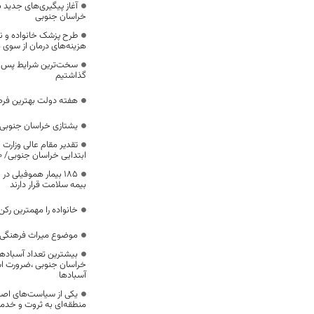
آغاز پیگیری‌های جدید ب
خراسان جنوبی
طرح پزشک خانواده و 
هزینه‌های درمان از سوی
سخت‌ترین شرایط پس از 
گذاشتیم
هفته دولت بهترین فرص
یشتازی خراسان جنوبی د
تقدیر مقام عالی وزارت
ابتدایی خراسان جنوبی/ ۴۶۰۰ دانش‌آموز زیر چتر «طرح حامی»
۱۸۵ بیمار هموفیلی
بیمه سلامت قرار دارند
خانواده را مهمترین رک
موضوع میراث فرهنگی،
بیشترین تعداد آسبادها
خراسان جنوبی ،ضرورت است
آسبادها
یکی از سیاست‌های اصل
منطقه‌ای به ثروت و خد