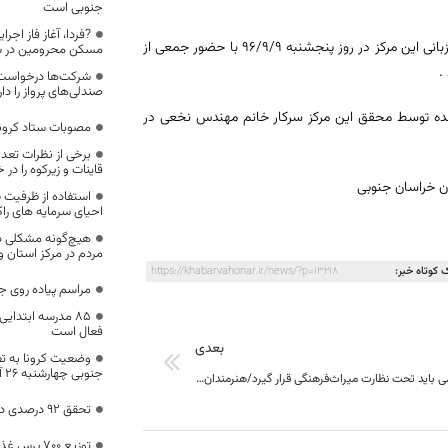
جنوبی است
جلسه نشست و هم اندیشی در خصوص مشکلات و مباحث روز کشاورزان به میزبانی این مرکز در روز پنجشنبه 96/9/9 با حضور جمعی از
مسکن محرومین در 
.
شرکت‌ها درخواست 
صندلی‌های پرواز را دار
 شده توسط محقق این مرکز سرکار خانم مهندس نخعی در
مصوبات ستاد کرونا،
برخی از نظرات تعدا
قاینات و زیرکوه را در 
ن خراسان جنوبی
استفاده از ظرفیت 
احیای سرمایه های را
هیچ‌گونه مشکلی در 
مردم در مرکز استان و
 کوتاه خبر:
https://khabarvahonar.ir/news/?p=13218
مراسم پیاده روی ج
۸۵ مدرسه ابتدای
فعال است
بعدی
وضعیت کرونا به ت
جنوبی چهارشنبه 26 آبان ماه ۱۴۰۰
موسیقی مقامی باید تحت نظارت میراث‌فرهنگی قرار گیرد/هنرمندان موسیقی مقامی از ظروف سفالی ارزشمندتر هستند
تحقق 92 درصدی درآمدهای عمومی خراسان جنوبی
توزیع ۷۰۰ پرس غذای گرم بین نیازمندان بیرجندی