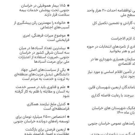
۱۸۵ بیمار هموفیلی در خراسان
جنوبی تحت پوشش خدمات بیمه
?فردا، آغاز فاز اجرایی توافقنامه احداث ۲۰ هزار واحد
سلامت قرار دارند
سطح ملی
خانواده را مهمترین رکن پیشگیری از
گارانتی و تضمین تکمیل کل
آسیب‌های اجتماعی
ند
موضوع میراث فرهنگی، امری
 لازم الاجراست
فرابخشی است
دی از نامزدهای انتخابات در حوزه
بیشترین تعداد آسبادها در میان
خبر و هنر بخوانید
سه استان شرقی کشور در خراسان
جنوبی ،ضرورت استفاده از اعتبارات
سازمان همیاری شهرداری ها در
ملی برای مرمت آسبادها
کد اقتصادی
یکی از سیاست‌های اصلی جهاد
تأمین اقلام اساسی و مورد نیاز
دانشگاهی تبدیل مزیت‌های منطقه‌ای
جود ندارد
به ثروت و خدمت به مردم است
علم و فناوری باید در مسیر خدمت
اماندگان اربعین شهرستان قاین
به انسان و مقابله با ظلم به کار گرفته
ی بیرجند با رعایت فاصله گذاری
شود
کنترل ملخ نیازمند همکاری
فکیک شهرستان های خراسان
فرامنطقه‌ای است
اختصاص 2500 میلیارد تومان برای
توسعه راه‌های دوبانده خراسان جنوبی
اربعین فرصتی برای بازگشت
عقلانیت و اصول فراموش‌شده