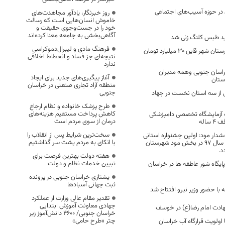
 در حوزه آسیب‌های اجتماعی
روز خبرنگار، یادآور مجاهدت‌های
خاموش انسان‌هایی است که رسالت
خود را در جست‌وجوی حقیقت و
آگاهی‌بخشی به جامعه معنا کرده‌اند
د طبس کلنگ زنی شد
فرهنگ مادی و لیبرال‌دموکراسی
تکمیل فاز اول بیمارستان شهر قاین ۳۰ میلیارد تومان
نتیجه‌ای جز فساد و انحطاط اخلاقی
ندارد
خراسان جنوبی وهمه مدیران
آغاز پیگیری‌های جدید برای ایجاد
ستان
منطقه آزاد تجاری صنعتی در خراسان
جنوبی
 از سه استان نخست در جهاد
طرح پزشک خانواده و نظام ارجاع
کاهش پرداخت مستقیم هزینه‌های
ث آزمایشگاه تخصصی دامپزشکی
درمان از سوی مردم است
اله
سخت‌ترین شرایط پس از انقلاب را
دار مود: اولین جشنواره استانی
با اتکای به مردم پشت سر گذاشتیم
بازی های بومی محلی سال 97 در بخش مود شهرستان
د.
هفته دولت بهترین فرصت برای
تبیین خدمات نظام و دولت
رپایی هزار و ۲۷۳ پایگاه شور عاطفه ها در خراسان
یشتازی خراسان جنوبی در پرونده
ثبت جهانی آسبادها
ا حضور وزیر نیرو افتتاح شد
تقدیر مقام عالی وزارت از عملکرد
جهادی معاونت آموزش ابتدایی
هادت امام رضا(ع) در خوسف
خراسان جنوبی/ ۴۶۰۰ دانش‌آموز زیر
چتر «طرح حامی»
 اولویت قرارگاه آب خراسان