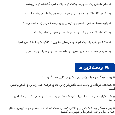
جان باختن راکب موتورسیکلت در سیلاب شب گذشته در سربیشه
تاکنون ۶۳ ملک مازاد دولتی در خراسان جنوبی شناسایی شده است
بنیاد مستضعفان ۵۰ میلیارد تومان برای توسعه درمیان اختصاص داد
۵۲ تولیدکننده برتر کشاورزی در خراسان جنوبی تجلیل شدند
۲۴۰۰ جهیزیه به نیت شهدای خراسان جنوبی تا کنگره شهدا اهدا می شود
آخـرین وضــعیت آماری ڪرونا و واڪسیناسـیون خـراسان جنـوبی
پربحث ترین ها
روز خبرنگار در خراسان جنوبی؛ شورای اداری به رنگ رسانه
هفدهم مرداد روز پاسداشت تلاش‌گران بی‌ادعای عرصه اطلاع‌رسانی و آگاهی‌بخشی
است
خبرنگاران، این طلایه‌داران راستین خدمت در رسانه، انسان‌های پرتلاش و فداکاری
هستند
روز خبرنگار، پاسداشت رنج و تلاش کسانی است که در خط مقدم جهاد تبیین، با نثار
جان و مال، پرچم آگاهی را بر دوش می‌کشند