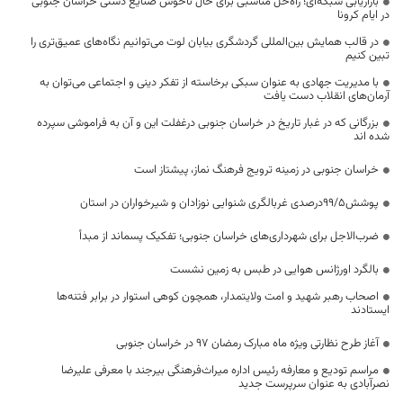
بازاریابی شبکه‌ای؛ راه‌حل مناسبی برای حال ناخوش صنایع دستی خراسان جنوبی
در ایام کرونا
در قالب همایش بین‌المللی گردشگری بیابان لوت می‌توانیم نگاه‌های عمیق‌تری را
تبین کنیم
با مدیریت جهادی به عنوان سبکی برخاسته از تفکر دینی و اجتماعی می‌توان به
آرمان‌های انقلاب دست یافت
بزرگانی که در غبار تاریخ در خراسان جنوبی درغفلت این و آن به فراموشی سپرده
شده اند
خراسان جنوبی در زمینه ترویج فرهنگ نماز، پیشتاز است
پوشش99/5درصدی غربالگری شنوایی نوزادان و شیرخواران در استان
ضرب‌الاجل برای شهرداری‌های خراسان جنوبی؛ تفکیک پسماند از مبدأ
بالگرد اورژانس هوایی در طبس به زمین نشست
اصحاب رهبر شهید و امت ولایتمدار، همچون کوهی استوار در برابر فتنه‌ها
ایستادند
آغاز طرح نظارتی ویژه ماه مبارک رمضان 97 در خراسان جنوبی
مراسم تودیع و معارفه رئیس اداره میراث‌فرهنگی بیرجند با معرفی علیرضا
نصرآبادی به عنوان سرپرست جدید