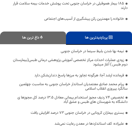
۱۸۵ بیمار هموفیلی در خراسان جنوبی تحت پوشش خدمات بیمه سلامت قرار
دارند
خانواده را مهمترین رکن پیشگیری از آسیب‌های اجتماعی
پربازدیدترین ها
داغ ترین ها
نیمه بها شدن بلیط سینما در خراسان جنوبی
زودی عملیات احداث مرکز تخصصی آموزشی پژوهشی درمانی طبس(بیمارستان
دوم طبس ) آغاز میشود
فرمانده ارشد آجا: هرگونه تجاوز به مرزها پاسخ دندان‌شکن دارد
پیام محمد صادق معتمدیان استاندار خراسان جنوبی به مناسبت چهلمین
سالگرد پیروزی انقلاب اسلامی
تخصیص ۷۴ ردیف مجوز استخدام پیمانی معادل ۱۳.۵ درصد کل مجوزها ی
دانشگاه به شهرستان های طبس و عشق آباد
بستری بیماران کرونایی در خراسان جنوبی ۷۳ درصد افزایش یافت
علیزاده:‌ کف استانداردها در معدن رعایت نمی‌شد‌