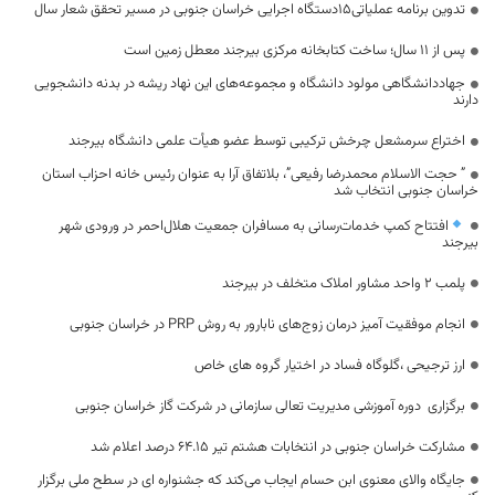
تدوین برنامه عملیاتی۱۵دستگاه اجرایی خراسان جنوبی در مسیر تحقق شعار سال
پس از ۱۱ سال؛ ساخت کتابخانه مرکزی بیرجند معطل زمین است
جهاددانشگاهی مولود دانشگاه و مجموعه‌های این نهاد ریشه در بدنه دانشجویی
دارند
اختراع سرمشعل چرخش ترکیبی توسط عضو هیأت علمی دانشگاه بیرجند
” حجت الاسلام محمدرضا رفیعی”، بلاتفاق آرا به عنوان رئیس خانه احزاب استان
خراسان جنوبی انتخاب شد
افتتاح کمپ خدمات‌رسانی به مسافران جمعیت هلال‌احمر در ورودی شهر
بیرجند
پلمب ۲ واحد مشاور املاک متخلف در بیرجند
انجام موفقیت آمیز درمان زوج‌های نابارور به روش PRP در خراسان جنوبی
ارز ترجیحی ،گلوگاه فساد در اختیار گروه های خاص
برگزاری دوره آموزشی مدیریت تعالی سازمانی در شرکت گاز خراسان جنوبی
مشارکت خراسان جنوبی در انتخابات هشتم تیر ۶۴.١۵ درصد اعلام شد
جایگاه والای معنوی ابن حسام ایجاب می‌کند که جشنواره ای در سطح ملی برگزار