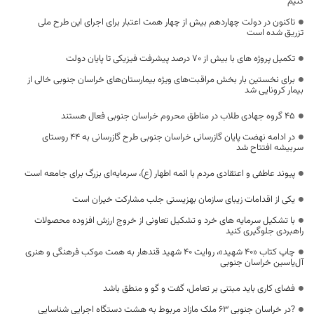
کنیم
تاکنون در دولت چهاردهم بیش از چهار همت اعتبار برای اجرای این طرح ملی
تزریق شده است
تکمیل پروژه های با بیش از 70 درصد پیشرفت فیزیکی تا پایان دولت
برای نخستین بار بخش مراقبت‌های ویژه بیمارستان‌های خراسان جنوبی خالی از
بیمار کرونایی شد
۴۵ گروه جهادی طلاب در مناطق محروم خراسان جنوبی فعال هستند
در ادامه نهضت پایان گازرسانی خراسان جنوبی طرح گازرسانی به ۴۴ روستای
سربیشه افتتاح شد
پیوند عاطفی و اعتقادی مردم با ائمه اطهار (ع)، سرمایه‌ای بزرگ برای جامعه است
یکی از اقدامات زیبای سازمان بهزیستی جلب مشارکت‌ خیران است
با تشکیل سرمایه های خرد و تشکیل تعاونی از خروج ارزش افزوده محصولات
راهبردی جلوگیری کنید
چاپ کتاب «۴۰ شهید»، روایت ۴۰ شهید قندهار به همت موکب فرهنگی و هنری
آل‌یاسین خراسان جنوبی
فضای کاری باید مبتنی بر تعامل، گفت و گو و منطق باشد
?در خراسان جنوبی ۶۳ ملک مازاد مربوط به هشت دستگاه اجرایی شناسایی