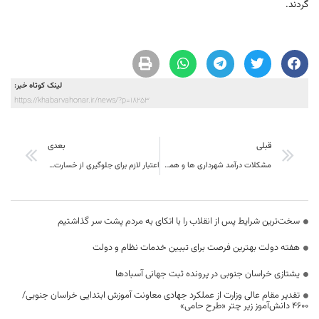
گردند.
لینک کوتاه خبر:
https://khabarvahonar.ir/news/?p=18253
قبلی
بعدی
مشکلات درآمد شهرداری ها و همچنین تجهیزات آتشنشانی ها، تامین ماشین آلات رفع می شود
اعتبار لازم برای جلوگیری از خسارت تشی به بنه زارها خراسان جنوبی باید تامین گردد
سخت‌ترین شرایط پس از انقلاب را با اتکای به مردم پشت سر گذاشتیم
هفته دولت بهترین فرصت برای تبیین خدمات نظام و دولت
یشتازی خراسان جنوبی در پرونده ثبت جهانی آسبادها
تقدیر مقام عالی وزارت از عملکرد جهادی معاونت آموزش ابتدایی خراسان جنوبی/
۴۶۰۰ دانش‌آموز زیر چتر «طرح حامی»