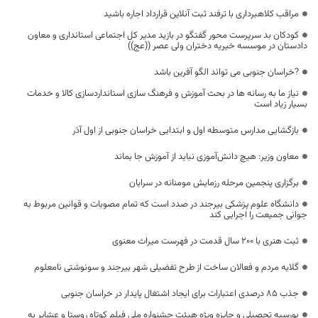
مراقب کلاهبرداری با ترفند ثبت آنلاین قرارداد اجاره‌ باشید
کودکان بد سرپرست محور گفتگو در بازید مدیر کل اجتماعی استانداری و معاون
دادستان در موسسه خیریه دختران ولی عصر ((عج))
?خراسان جنوبی می تواند الگو آفرین باشد
نیاز ما به رسانه ها در بحث آموزش و فرهنگ سازی استانداردسازی کالا و خدمات
بسیار زیاد است
بازگشایی مدارس متوسطه اول و ابتدایی خراسان جنوبی از اول آذر
معاون وزیر: هیچ دانش‌آموزی نباید از آموزش جا بماند
برگزاری پنجمین مرحله رزمایش مومنانه در سرایان
دانشگاه علوم پزشکی بیرجند در صدد است که تمام مصوبات و قوانین مربوط به
جوانی جمیعت را اجرایی کند
ثبت هنری با 200 سال قدمت در فهرست میراث معنوی
گلایه مردم و فعالان ساخت از طرح تفضیلی شهر بیرجند و سونوشتی نامعلوم
جذب 85 درصدی اعتبارات برای ایجاد اشتغال پایدار در ‌خراسان جنوبی
بورسیه تحصیلی و جایزه ویژه هیئت جشنواره ملی فیلم کوتاه روستا و عشایر به