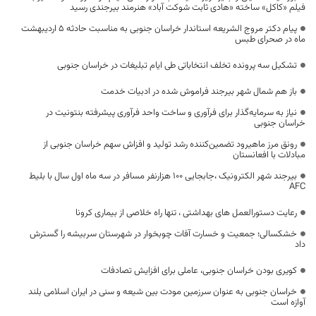
فیلم «کاکل» ساخته «هادی ثابت شوکت آباد» هنرمند بیرجندی رسید
پیام دکتر مروج الشریعه استاندار خراسان جنوبی به مناسبت حادثه 5 اردیبهشت
ماه در صحرای طبس
تشکیل سه پرونده تخلف انتخاباتی طی ایام تبلیغات در خراسان جنوبی
باز هم شمال شهر بیرجند فراموش شده در ادبیات خدمت
نیاز به سرمایه‌گذار برای فرآوری و ساخت واحد فرآوری پیشرفته بنتونیت در
خراسان جنوبی
رونق مرز ماهیرود تضمین‌کننده رشد تولید و افزاش سهم خراسان جنوبی از
مبادلات با افعانستان
بیرجند شهر الکترونیک ،جابجایی 100 هزارنفر مسافر در سه ماه اول سال با بلیط
AFC
رعایت دستورالعمل های بهداشتی ، تنها راه خلاصی از بیماری کرونا
خشکسالی؛ جمعیت و خسارت آفات چوبخوار در شهرستان سربیشه را گسترش
داد
کویری بودن خراسان جنوبی، عاملی برای افزایش تصادفات
خراسان جنوبی به عنوان سرزمین مودت بین شیعه و سنی در ایران اسلامی بلند
آوازه است