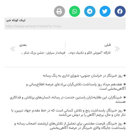
لینک کوتاه خبر:
https://khabarvahonar.ir/news/?p=32750
قبلی
بعدی
کارگاه “آموزش الگو و تکنیک دوخت شنل های زیبا و کاربردی” برگزار شد
فرماندار سرایان : جشن بزرگ شکر گزاری زعفران با حضور گسترده مردم در سرایان برگزار شد
روز خبرنگار در خراسان جنوبی؛ شورای اداری به رنگ رسانه
هفدهم مرداد روز پاسداشت تلاش‌گران بی‌ادعای عرصه اطلاع‌رسانی و
آگاهی‌بخشی است
خبرنگاران، این طلایه‌داران راستین خدمت در رسانه، انسان‌های پرتلاش و فداکاری
هستند
روز خبرنگار، پاسداشت رنج و تلاش کسانی است که در خط مقدم جهاد تبیین، با
نثار جان و مال، پرچم آگاهی را بر دوش می‌کشند
روز خبرنگار، فرصت مغتنمی برای تجلیل از تلاش‌های ارزشمند اصحاب رسانه و
پاسداشت جایگاه والای خبرنگار در عرصه آگاهی‌بخشی