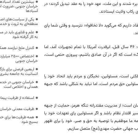
بیشترین تعداد آسبادها
ر» شدند و این ملت، عهد خود را به عقد تبدیل کردند؛ در
خراسان جنوبی ،ضرورت است
آسبادها
 رکاب ولایت ایستادند.
یکی از سیاست‌های اصل
منطقه‌ای به ثروت و خد
 داریم که می‌گوید «لا تخافوا»؛ نترسید و وقتی شما پای
علم و فناوری باید در م
د.
به کار گرفته شود
وی با یادآوری واقعه طبس (شکست مفتضحانه آمریکا در صحرای طبس) گفت: 46 سال قبل، ابرقدرت آمریکا با تمام تجهیزات آمد، اما
کنترل ملخ نیازمند همک
جنگ» است که اگر در آن صادق باشیم، پیروزی حتمی است،
اختصاص 500
خراسان جنوبی
اربعین فرصتی برای با
انسانیت به جامعه بشری
کنی است، مسئولین، نخبگان و مردم باید اتحاد خود را
خراسان جنوبی در خدمت‌
سئولین حق مردم است، اما نباید به شکلی باشد که جبهه
همدلی و اخلاص است
استفاده از ظرفیت پیمان
دمان است؛ از مدیریت مقتدرانه تنگه هرمز، حمایت از جبهه
ظرفیت معدنی خراسان 
یر اقتدار نظام باشد و اگر مسئولین پای تعهدات خود با
همه ظرفیت‌ها برای خدم
ه ما موظفیم با توصیه به حق و صبر، خود را برای ظهور
بسیج شود
انقلاب جهانی حضرت مهدی(عج) متصل سازیم.