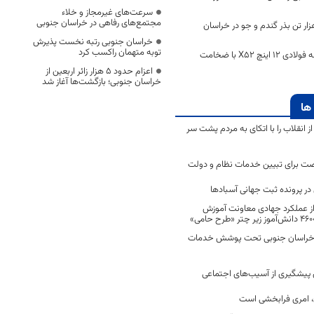
سرعت‌های غیرمجاز و خلاء
مجتمع‌های رفاهی در خراسان جنوبی
د بیش از ۲۰۰ هزار تن بذر گندم و جو در خراسان
خراسان جنوبی رتبه نخست پذیرش
توبه متهمان راکسب کرد
خرید 15000 متر لوله فولادی 12 اینچ X52 با ضخامت
اعزام حدود 5 هزار زائر اربعین از
خراسان جنوبی؛ بازگشت‌ها آغاز شد
ها
انقلاب را با اتکای به مردم پشت سر
ت برای تبیین خدمات نظام و دولت
ر پرونده ثبت جهانی آسبادها
 از عملکرد جهادی معاونت آموزش
 در خراسان جنوبی تحت پوشش خدمات
ن پیشگیری از آسیب‌های اجتماعی
 امری فرابخشی است