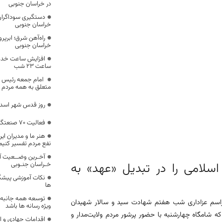
در خراسان جنوبی
خراسان جنوبی
راه‌آهن شرق؛ ابرپرو
خراسان جنوبی
افزایش ساعت خدمات
ساعت ۲۳ شب
امام جمعه رئیس 
متعلق به همه مردم 
روز قدس شهر اسدی
فعالیت ۷۰ صنعتگر در حوزه پنبه مله
هنر ما و مدیران ای
نفع مردم تفسیر کنیم
آخـرین وضــعیت آ
 اسلامی را در تبدیل «عهد» به
خـراسان جنـوبی
نکات آموزشی پیشگیر
ها
توسعه همه جانبه ا
راسم عزاداری شب هفتم شهادت سید و سالار شهیدان
ویژه رسانه ها باشد
 استان خراسان جنوبی که شامگاه چهارشنبه با حضور پرشور مردم ولایت‌مدار و
اقدامات جهادی و ا