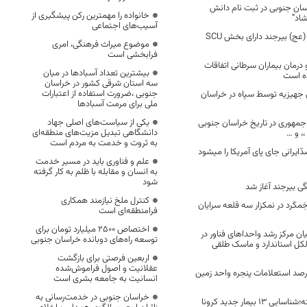
ن جنوبی در ثبت نام دانش
خانواده را مهمترین رکن پیشگیری از
شاد”
آسیب‌های اجتماعی
بیمارستان ولیعصر (عج) بیرجند دارای بخش SCU
موضوع میراث فرهنگی، امری
فرابخشی است
رمان بیماران سرطانی اتفاقات
بیشترین تعداد آسبادها در میان
ده است
سه استان شرقی کشور در خراسان
جنوبی ،ضرورت استفاده از اعتبارات
 و ۶۴۴ سری جهیزیه توسط سپاه در خراسان
ملی برای مرمت آسبادها
یکی از سیاست‌های اصلی جهاد
مهوری در تاریخ خراسان جنوبی
دانشگاهی تبدیل مزیت‌های منطقه‌ای
، و …
به ثروت و خدمت به مردم است
ایرانی جای پای آمریکا را میشود
علم و فناوری باید در مسیر خدمت
به انسان و مقابله با ظلم به کار گرفته
شود
گی بیرجند آغاز شد
کنترل ملخ نیازمند همکاری
َمکَرد در نمکزار سه قلعه سرایان
فرامنطقه‌ای است
اختصاص 2500 میلیارد تومان برای
ن مرکز رشد واحداهای فناور در
توسعه راه‌های دوبانده خراسان جنوبی
لکل استاندارد و ماسک طلقی
اربعین فرصتی برای بازگشت
عقلانیت و اصول فراموش‌شده
خگویی به ۹۶ درصد استعلامات پنجره واحد زمین
انسانیت به جامعه بشری است
خراسان جنوبی در خدمت‌رسانی به
در 24 ساعت گذشته؛شناسایی 13 بیمار جدید کرونا