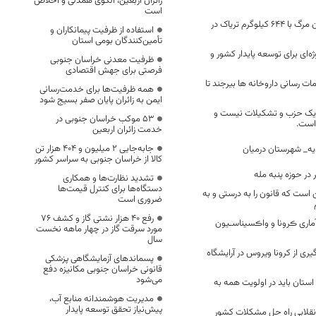
زائران اربعین، الگوی همدلی و اخلاص
است
دستگیری سوداگران مرگ با ۶۴۴ کیلوگرم تریاک در
استفاده از ظرفیت پیمانکاران و
تأمین‌کنندگان بومی استان
ژه‌ای برای توسعه پایدار کشور و
ظرفیت معدنی خراسان جنوبی
فرصتی برای جهش اقتصادی
 رسانی داروخانه ها بیرجند تا
همه ظرفیت‌ها برای خدمت‌رسانی
ایمن به زائران پایان صفر بسیج شود
یک حزب و تشکیلات نیست و
53 موکب خراسان جنوبی در
است.
خدمت زائران اربعین
جابه‌جایی 2 میلیون و 404 هزار تن
ه_ شهرستان درمیان
کالا از خراسان جنوبی به سراسر کشور
تشدید نظارت‌ها و همکاری
دستگاه‌ها برای کنترل قیمت‌ها
ن است که قانون را به درستی و به
ضروری است
رفع 40 هزار نشتی گاز و کشف 76
ماری ڪرونا و واڪسیناسـیون
مورد سرقت گاز در چهار ماهه نخست
سال
ی از کرونا ویروس در آرایشگاه
پسماندهای آزمایشگاهی پزشکی
قانونی خراسان جنوبی مکانیزه دفع
می‌شود
ستان باید در اولویت همه به
مدیریت هوشمندانه منابع آب،
پیش‌نیاز تحقق توسعه پایدار
نقلابی راه‌ حل مشکلات کشور