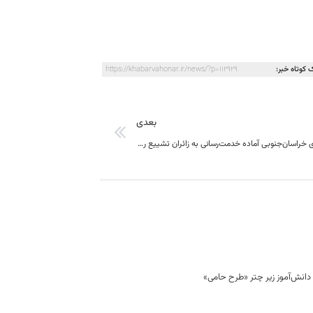
 کوتاه خبر:
https://khabarvahonar.ir/news/?p=112929
بعدی
17مرکزنیکوکاری خراسان‌جنوبی آماده خدمت‌رسانی به زائران تشییع رهبر شهید