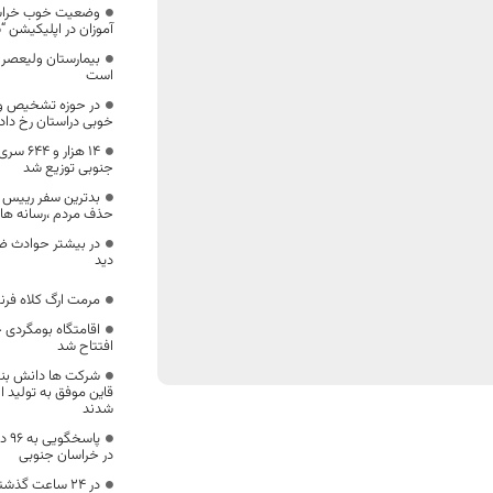
وضعیت خوب خراسا
آموزان در اپلیکیشن “
است
در حوزه تشخیص و د
خوبی دراستان رخ دا
۱۴ هزار
جنوبی توزیع شد
بدترین سفر رییس ج
حذف مردم ،رسانه ها ،
در بیشتر حوادث ضدّ
دید
مرمت ارگ کلاه‌ فرن
اقامتگاه بومگردی ج
افتتاح شد
شرکت ها دانش بنیا
قاین موفق به تولید ا
شدند
پاس
در خراسان جنوبی