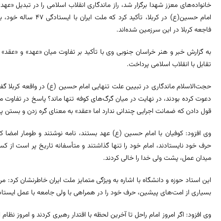
خانواده‌های معزز شهدا برگزار شد، راز ماندگاری انقلاب اسلامی را در تبدیل «عه
امام حسین(ع) در کربلا، تأ
فاجعه کربلا در این سرزمین شده‌اند.
به گزارش خبر و هنر خراسان جنوبی وی با تأکید بر تفاوت میان «عهد» و «عق
تقابل با انقلاب اسلامی پرداخت.
حجت‌الاسلام ماندگاری در تبیین علت تنهایی امام حسین (ع) در واقعه کربلا گفت: 
دعوت کرده بودند، در نهایت در میان گرگ‌های کوفه تنها ماند؟ پاسخ در تفاوت 
قول دادن که ضمانت اجرایی چندانی ندارد اما «عقد» به معنای گره زدن و بستن 
وی افزود: کوفیان با امام حسین (ع) عهد بستند، نامه نوشتند و طومار امضا ک
حرف خود نایستادند، امام خود را تنها گذاشتند و متأسفانه تاریخ پر است از کس
میدان عمل، پشت ولی خدا را خالی کردند.
بسیاری از امت‌های پیشین، حرف خود را در همراهی با ولی جامعه با عمل ایستادگ
وی افزود: اگر امروز امام راحل تا آخرین لحظه با اقتدار رهبری کردند و امروز نظا