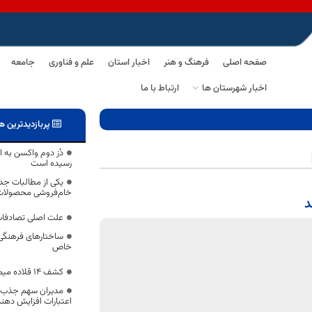
صفحه اصلی
فرهنگ و هنر
اخبار استان
علم و فناوری
جامعه
اخبار شهرستان ها
ارتباط با ما
پربازدیدترین ه
دُز دوم واکسن به ا
رسیده است
یکی از مطالبات جد
خام‌فروشی محصولات
علت اصلی تصادفات
ساختارهای فرهنگی 
خاص
کشف ۱۴ قلاده میمون در پایانه مسافربری بیرجند
مدیران سهم جذب اع
اعتبارات افزایش دهند