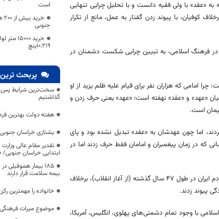
است
د» به «عقد» با ولی فقیه دانست و با تحلیل چرایی تنهایی
کید کرد که ملت ایران با ایستادگی 47 ساله خود، برخلاف کوفیان، با پیوند زدن گفتار به عمل، مانع از تکرار
خری
جنوبی
0.219اینچ
د» در فرهنگ اسلامی، به تبیین چرایی شکست دشمنان در
پربحث ترین 
چرا امامی که هزاران نفر برای قیام علیه ظلم یزید از او
سخت‌ترین شرایط پس از 
گذاشتیم
میان «عهد» و «عقد» نهفته است؛ «عهد» یعنی حرف زدن و
پیمان است.
هفته دولت بهترین فرص
ردند، اما چون عهدشان به «عقد» تبدیل نشده بود و پای
یشتازی خراسان جنوبی د
انی که در زمان پیغمبران و امامان فقط حرف زدند اما در
تقدیر مقام عالی وزارت
ابتدایی خراسان جنوبی/ ۴۶۰۰ دانش‌آموز زیر چتر «طرح حامی»
۱۸۵ بیمار هموفیلی
بیمه سلامت قرار دارند
این استاد حوزه و دانشگاه با اشاره به ویژگی متمایز ملت ایران خاطرنشان کرد: مردم ایران در طول 47 سال گذشته (از آغاز انقلاب)، برخلاف
ی پیوند زدند.
خانواده را مهمترین رک
موضوع میراث فرهنگی،
م اسلامی با وجود تمام دشمنی‌های پهلوی، انگلیس، آمریکا،