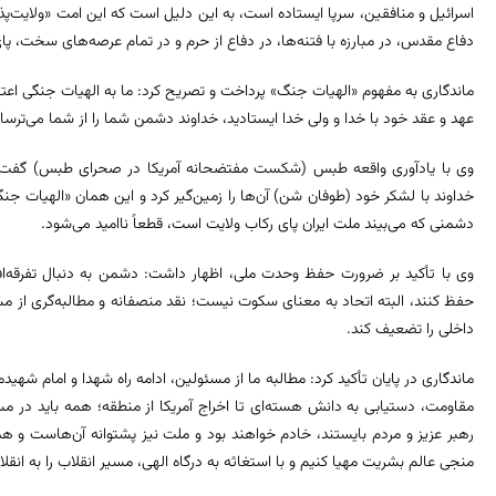
اسرائیل و منافقین، سرپا ایستاده است، به این دلیل است که این امت «ولایت‌پذی
دفاع مقدس، در مبارزه با فتنه‌ها، در دفاع از حرم و در تمام عرصه‌های سخت، پای
ماندگاری به مفهوم «الهیات جنگ» پرداخت و تصریح کرد: ما به الهیات جنگی اعتقاد
عهد و عقد خود با خدا و ولی خدا ایستادید، خداوند دشمن شما را از شما می‌ترسان
خداوند با لشکر خود (طوفان شن) آن‌ها را زمین‌گیر کرد و این همان «الهیات 
دشمنی که می‌بیند ملت ایران پای رکاب ولایت است، قطعاً ناامید می‌شود.
وی با تأکید بر ضرورت حفظ وحدت ملی، اظهار داشت: دشمن به دنبال تفرقه‌اف
حفظ کنند، البته اتحاد به معنای سکوت نیست؛ نقد منصفانه و مطالبه‌گری از م
داخلی را تضعیف کند.
ماندگاری در پایان تأکید کرد: مطالبه ما از مسئولین، ادامه راه شهدا و امام شهی
مقاومت، دستیابی به دانش هسته‌ای تا اخراج آمریکا از منطقه؛ همه باید در مس
رهبر عزیز و مردم بایستند، خادم خواهند بود و ملت نیز پشتوانه آن‌هاست و هم
منجی عالم بشریت مهیا کنیم و با استغاثه به درگاه الهی، مسیر انقلاب را به 