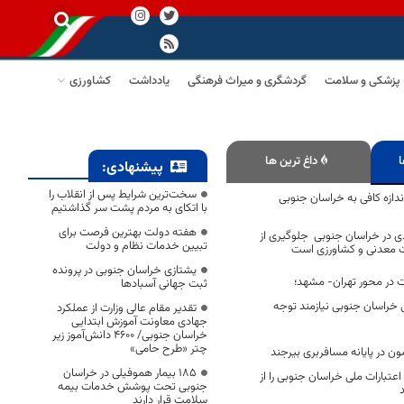
پزشکی و سلامت
گردشگری و میراث فرهنگی
یادداشت
کشاورزی
ا
داغ ترین ها
پیشنهادی:
سخت‌ترین شرایط پس از انقلاب را
ندازه‌ کافی به خراسان جنوبی
با اتکای به مردم پشت سر گذاشتیم
هفته دولت بهترین فرصت برای
ی در خراسان جنوبی جلوگیری از
تبیین خدمات نظام و دولت
 معدنی و کشاورزی است
یشتازی خراسان جنوبی در پرونده
 در محور تهران- مشهد؛
ثبت جهانی آسبادها
خراسان جنوبی نیازمند توجه
تقدیر مقام عالی وزارت از عملکرد
جهادی معاونت آموزش ابتدایی
خراسان جنوبی/ ۴۶۰۰ دانش‌آموز زیر
چتر «طرح حامی»
۱۸۵ بیمار هموفیلی در خراسان
تبارات ملی خراسان جنوبی را از
جنوبی تحت پوشش خدمات بیمه
سلامت قرار دارند