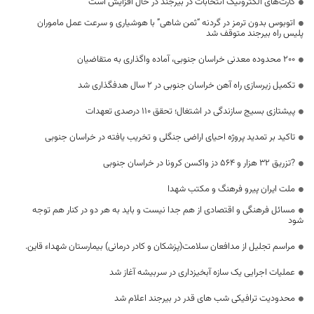
کارت‌های الکترونیک انتخابات در بیرجند در حال افزایش است
اتوبوس بدون ترمز در گردنه “ثمن شاهی” با هوشیاری و سرعت عمل ماموران
پلیس راه بیرجند متوقف شد
200 محدوده معدنی خراسان جنوبی، آماده واگذاری به متقاضیان
تکمیل زیرسازی راه آهن خراسان جنوبی در ۲ سال هدفگذاری شد
پیشتازی بسیج سازندگی در اشتغال؛ تحقق ۱۱۰ درصدی تعهدات
تاکید بر تمدید پروژه احیای اراضی جنگلی و تخریب یافته در خراسان جنوبی
?تزریق ۳۲ هزار و ۵۶۴ دز واکسن کرونا در خراسان جنوبی
ملت ایران پیرو فرهنگ و مکتب شهدا
مسائل فرهنگی و اقتصادی از هم جدا نیست و باید به هر دو در کنار هم توجه
شود
مراسم تجلیل از مدافعان سلامت(پزشکان و کادر درمانی) بیمارستان شهداء قاین.
عملیات اجرایی یک سازه آبخیزداری در سربیشه آغاز شد
محدودیت ترافیکی شب های قدر در بیرجند اعلام شد