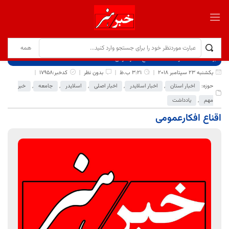
برگ نخست
نوشته‌ها
اقناع افکارعمومی
یکشنبه 23 سپتامبر 2018
3:21 ب.ظ
بدون نظر
کدخبر:17958
حوزه:
اخبار استان
,
اخبار اسلایدر
,
اخبار اصلی
,
اسلایدر
,
جامعه
,
خبر
مهم
,
یادداشت
اقناع افکارعمومی