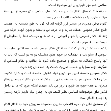
اسلامی هم مهر تاییدی بر این موضوع است.
سابقه هشت سال دفاع مقدس و حرکت های مردمی مثل بسیج از این نوع
حرکت های بزرگ و باشکوه انقلاب اسلامی است.
اکنون برخی مدیران در مسیر قرار گرفته اند که گویا به طور بایسته به اهمیت
اقناع افکار عمومی اعتقاد ندارند و با مردم بی واسطه و بدون ابهام حرف نمی
زنند لذا افکار عمومی با حجم انبوهی از داده های درست، غلط یا مخلوطی از
درست و غلط، مواجه است.
با توجه به غفلتی که از گذشته به اقناع افکار عمومی شده، هم اکنون جامعه با
انبوهی از سئوالات و ابهامات در حوزه های مختلف رو به رو است که باید به
آنها پاسخ شفاف، به موقع و صحیح داده شود تا انقلاب و نظام اسلامی از
هرگونه اتهام مبرا یا بر حسب ضرورت دست به اصلاحاتی زده شود.
افکار عمومی جامعه امروز مهمترین نهاد نظارتی جامعه است و شاید تکلیف
دینی ما که همان امر به معروف و نهی از منکر است در نظارت مردم بر رفتار
مدیران در همه حوزه ها ظهور و بروز می یابد؛ مهمتر اینکه امروز که ما در داخل
کشور برای موضوعات اساسی نظیر اقتصادی به اجماع نیاز داریم لازمه رسیدن
به اجماع، اقناع است.
اگر مسئول عالی در نحوه انتصاب مدیران مجموعه مدیریتی خود به اقناع افکار
عمومی توجه نکرده و فقط با تکیه بر دریافت یکسری گزارش ها یا سلیقه خود