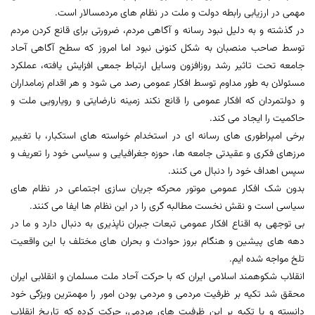
مهمی در ارزیابی رابطه دولت و ملت در نظام های مردمسالار است.
در گذشته و به دلیل نبود رسانه و آگاهی مردم، ضرورتی برای قانع کردن مردم
توسط صاحب منصبان به شکل کنونی نبود اما امروز که سطح آگاهی آحاد
جامعه تحت تاثیر رشد روزافزون وسایل ارتباط جمعی افزایش یافته، عملکرد
مسئولان به طور مداوم توسط افکار عمومی رصد می شود و هر اقدام زمامداران
و دولتمردان که افکار عمومی را قانع نکند زمینه نارضایتی و رویارویی ملت و
حاکمیت را ایجاد می کند.
برخی امپراطوری های رسانه ای در استخدام خواسته های استکبار، با تغییر
مرزهای فکری و عقیدتی جامعه ها، حوزه جغرافیایی و سیاسی خود را تعریف و
سپس اهداف خود را دنبال می کنند.
بدون شک افکار عمومی موتور محرکه جریان سازی اجتماعی در نظام های
سیاسی است و نقش نخست مطالبه گری را در این نظام ها ایفا می کنند.
بی توجهی به اقناع افکار عمومی تبعات جبران ناپذیری به دنبال دارد و ما در
دهه های پیشین و هنگام بروز حوادث و بحران های مختلف با این واقعیت
تلخ مواجه شده ایم.
انقلاب شکوهمند اسلامی ایران که با حرکت آحاد ملت مسلمان و انقلابی ایران
محقق شد تکیه بر ظرفیت مردمی و مردمی بودن امور را مهمترین ویژگی خود
دانسته و با تکیه بر این ظرفیت های مردمی، حرکت کرده که تاریخ انقلاب