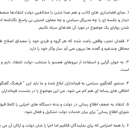
1. بجای فضاسازی های کاذب و هم صدا شدن با مخالفین دولت انتقادها منصف
دیدار و جلسه ای را چه مدیرکل سیاسی و چه معاون امنیتی بی پاسخ نگذاشته ا
شدن زوایای یک موضوع در مورد آن نقدهای سیاه نکنیم.
2. فقدان تحزب واقعی باعث شده که هر گروه و فردی خود را مصداق اصلاح طلب
محافل چندنفره و گعده ها بیرون نمی آید ساز وکار خود را دارد.
3. به جوان گرایی و استفاده از نیروهای همسو با منتخب دولت اعتقاد دارم و
است.
4. منشور گفتگوی سیاسی به فرمانداران ابلاغ شده و ما باید این ” فرهنگ گفتگ
اخلاقی های رسانه ای هم کم می شود. من این موضوع را در نشست فرمانداران پ
5. انتقاد به ضعف اطلاع رسانی در دولت و بدنه دستگاه های اجرایی را کاملا قب
شورای اطلاع رسانی” برای بیان خدمات دولت تشکیل و فعال شود.
6. با همه احترامی که برای نمایندگان قائلیم اما اجرا را شان دولت و ارکان آن می دانیم.