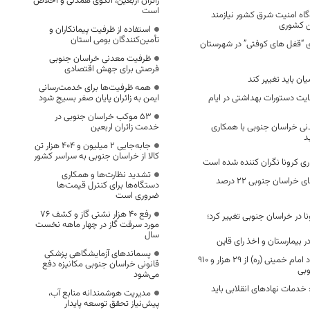
زائران اربعین، الگوی همدلی و اخلاص
است
اه امنیت شرق کشور نیازمند
ن کشوری
استفاده از ظرفیت پیمانکاران و
تأمین‌کنندگان بومی استان
 “قفل های کوفتی” در شهرستان
ظرفیت معدنی خراسان جنوبی
فرصتی برای جهش اقتصادی
ن باید تغییر کند
همه ظرفیت‌ها برای خدمت‌رسانی
رعایت دستورات بهداشتی در ایام
ایمن به زائران پایان صفر بسیج شود
53 موکب خراسان جنوبی در
ی خراسان جنوبی با همکاری
خدمت زائران اربعین
د
جابه‌جایی 2 میلیون و 404 هزار تن
کالا از خراسان جنوبی به سراسر کشور
ی کرونا نگران کننده شده است
تشدید نظارت‌ها و همکاری
شعب رای در شهرهای خراسان جنوبی ۲۲ درصد
دستگاه‌ها برای کنترل قیمت‌ها
ضروری است
رفع 40 هزار نشتی گاز و کشف 76
در خراسان جنوبی تغییر کرد؛
مورد سرقت گاز در چهار ماهه نخست
سال
 بیمارستان و اخذ رای قاین
پسماندهای آزمایشگاهی پزشکی
حمایت کمیته امداد امام خمینی (ره) از ۲۹ هزار و ۹۱۰
قانونی خراسان جنوبی مکانیزه دفع
وبی
می‌شود
خدمات نهادهای انقلابی باید
مدیریت هوشمندانه منابع آب،
پیش‌نیاز تحقق توسعه پایدار