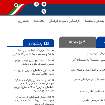
پزشکی و سلامت
گردشگری و میراث فرهنگی
یادداشت
کشاورزی
ا
داغ ترین ها
پیشنهادی:
سخت‌ترین شرایط پس از انقلاب را
با اتکای به مردم پشت سر گذاشتیم
یر حماسه” به ایستگاه آخر
هفته دولت بهترین فرصت برای
تبیین خدمات نظام و دولت
وانی و علم‌آموزی وظیفه ملی
یشتازی خراسان جنوبی در پرونده
ثبت جهانی آسبادها
محصولات در خراسان جنوبی
تقدیر مقام عالی وزارت از عملکرد
جهادی معاونت آموزش ابتدایی
خراسان جنوبی/ ۴۶۰۰ دانش‌آموز زیر
چتر «طرح حامی»
 مسئله درمانی نیست
۱۸۵ بیمار هموفیلی در خراسان
کت به خراسان جنوبی
جنوبی تحت پوشش خدمات بیمه
سلامت قرار دارند