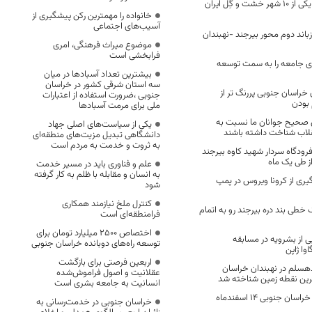
بشرویه نگین کویر یکی از 10 شهر خشت و گِل ایران
خانواده را مهمترین رکن پیشگیری از
آسیب‌های اجتماعی
ازباند دوم محور بیرجند -نهبندان
موضوع میراث فرهنگی، امری
فرابخشی است
ازی جامعه را به سمت توسعه
بیشترین تعداد آسبادها در میان
سه استان شرقی کشور در خراسان
خراسان جنوبی پررنگ تر از
جنوبی ،ضرورت استفاده از اعتبارات
 بودن
ملی برای مرمت آسبادها
ن صحیح جوانان ما نسبت به
یکی از سیاست‌های اصلی جهاد
نقلاب شناخت داشته باشند
دانشگاهی تبدیل مزیت‌های منطقه‌ای
به ثروت و خدمت به مردم است
رودگاه سردار شهید کاوه بیرجند
علم و فناوری باید در مسیر خدمت
به انسان و مقابله با ظلم به کار گرفته
ری از کرونا ویروس در پمپ
شود
کنترل ملخ نیازمند همکاری
 خطی بند دره بیرجند رو به اتمام
فرامنطقه‌ای است
اختصاص 2500 میلیارد تومان برای
از بشرویه در مسابقه
توسعه راه‌های دوبانده خراسان جنوبی
اوا ژاپن
اربعین فرصتی برای بازگشت
هسلم در نهبندان خراسان
عقلانیت و اصول فراموش‌شده
رین نقطه زمین شناخته شد
انسانیت به جامعه بشری است
جشنواره شعر فجر خراسان جنوبی ۱۴ اسفندماه
خراسان جنوبی در خدمت‌رسانی به