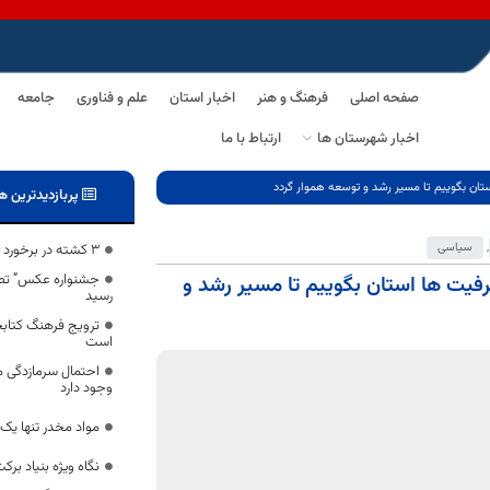
صفحه اصلی
فرهنگ و هنر
اخبار استان
علم و فناوری
جامعه
اخبار شهرستان ها
ارتباط با ما
تان بگوییم تا مسیر رشد و توسعه هموار گردد
پربازدیدترین ه
,
سیاسی
3 کشته در برخورد تریلر با پژوپارس
جشنواره عکس” تصو
رفیت ها استان بگوییم تا مسیر رشد و
رسید
ترویج فرهنگ کتابخ
است
احتمال سرمازدگی 
وجود دارد
مواد مخدر تنها یک
نگاه ویژه بنیاد بر