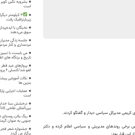
است
۳ کیلومتر دیگر
زیربارترافیک رفت.
نخبگان با ایده‌پرد
سوق می‌دهند
جلسه زدگی مدیران 
مردمداری و کنار مردم
می بایست با تبیی
تاریخ و بزنگاه های ا
پروازهای عید فطر ف
لغو شد/کنسلی ۶ پرواز طی یک ماه
نکات آموزشی پیشگی
بنزین ها
عملیات اجرایی پارک
است
درخشش سنا خدایی 
بین‌المللی نقاشی کاناگ
کریمی مدیرکل سیاسی دیدار و گفتگو کردند.
ریگ یلان روستای د
جنوبی به عنوان گرمت
 برخی روندهای مدیریتی و سیاسی اعلام کرده و دکتر
برگزار می گردد
این قرار بود: