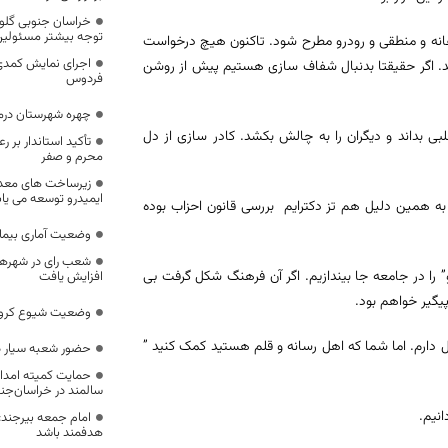
خراسان جنوبی گلوگ
توجه بیشتر مسئولی
انه و منطقی و رودرو مطرح شود. تاکنون هیچ درخواست
اجرای نمایش کمدی
ند. اگر حقیقتا بدنبال شفاف سازی هستیم پیش از روشن
فردوس
چهره شهرستان درمیا
ی بداند و دیگران را به چالش بکشد. کادر سازی از دل
تأکید استاندار بر 
محرم و صفر
زیرساخت های معدن
ایمیدرو توسعه می یاب
 به همین دلیل هم تز دکترایم بررسی قانون احزاب بوده
وضعیت آماری بیمار
و” را در جامعه جا بیندازیم. اگر آن فرهنگ شکل گرفت بی
افزایش یافت
یگیر خواهم بود.
وضعیت شیوع کرونا 
ول دارم. اما شما که اهل رسانه و قلم هستید کمک کنید ”
حضور شعبه سیار در
سالمند در خراسان‌جن
امام جمعه بیرجند: 
هدفمند باشد