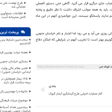
طرح نهضت ملی مسک
انتصاب جای دیگری قرار می گیرد. گاهی حتی دستور العملی
عملیاتی شد
. باید به همه جوانب اشراف داشت تا نظر دقیق و پخته
اطلاعات جمع‌آوری 
ندارند پاسخگو نیستند، این جوانمردی آنهم در این ماه
کامل محرمانه است
پربحث ترین 
 روزی می آید و می رود اما اعتبار و نام خراسان جنوبی
بگوییم بهتر است تا تخریب آنهم در شرایطی که امکان دفاع
سخت‌ترین شرایط پس از 
گذاشتیم
هفته دولت بهترین فرص
یشتازی خراسان جنوبی د
 کوتاه خبر:
https://khabarvahonar.ir/news/?p=15550
تقدیر مقام عالی وزارت
ابتدایی خراسان جنوبی/ ۴۶۰۰ دانش‌آموز زیر چتر «طرح حامی»
۱۸۵ بیمار هموفیلی
بیمه سلامت قرار دارند
بعدی
خانواده را مهمترین رک
آغاز عملیات اجرایی طرح گردشگری آبشار گیوک
موضوع میراث فرهنگی،
بیشترین تعداد آسبادها
خراسان جنوبی ،ضرورت است