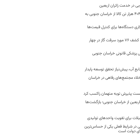
جابه‌جایی 2 میلیون و 404 هزار تن کالا از خراسان جنوبی به
ری دستگاه‌ها برای کنترل قیمت‌ها
رفع 40 هزار نشتی گاز و کشف 76 مورد سرقت گاز در چهار
 پزشکی قانونی خراسان جنوبی
ع آب، پیش‌نیاز تحقق توسعه پایدار
لاء مجتمع‌های رفاهی در خراسان
خست پذیرش توبه متهمان راکسب کرد
 هزار زائر اربعین از خراسان جنوبی؛ بازگشت‌ها
یلات برای تقویت واحدهای تولیدی
در شرایط فعلی یکی از حساس‌ترین
های دولت است