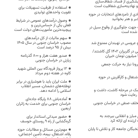
یشگیری از فساد، شفاف‌سازی
‌ نهادینه‌سازی شفافیت است
استفاده از ظرفیت تسهیلات برای
تقویت واحدهای تولیدی
دی از نامزدهای انتخابات در حوزه
خبر و هنر بخوانید
وصول درآمدهای عمومی در شرایط
فعلی یکی از حساس‌ترین و
 جهت جلوگیری از وقوع سیل در
پیچیده‌ترین مأموریت‌های دولت است
 شده است
سهم مالیات از کل درآمدهای
مصوب خراسان جنوبی در سال ۱۴۰۵
 و عروسی در نهبندان ممنوع شد
بیش از ۹۵ درصد است
مردم خراسان جنوبی در گلریزان ۱۴۰۲ گل کاشتند/
صدور هفت هزار و ۸۰۰ گذرنامه
زیارتی در خراسان جنوبی
رونا نیاز به حرکت جمعی
۱۲ پرواز فرودگاه بین المللی شهید
کاوه در هفته دوم مرداد
تغال و کارآفرینی در حوزه
ملت ایران باید با هوشیاری در برابر
توطئه‌های دشمنان، مسیر انقلاب
رشک در مرحله کاشت، داشت و
اسلامی را ادامه دهد.
رعایت شود
آماده‌باش ۸۸ پایگاه جاده‌ای
پرونده تخلف صنفی در خراسان جنوبی
خراسان جنوبی برای خدمت به زائران
اربعین
مبارز و انقلابی بیرجند به
حضور میدانی استاندار برای
زنده ای ارائه کرد
گره‌گشایی از راه ۹ روستای خوسف
نخبگان جامعه کار و تلاش تا پایان
مهم‌ترین مسائل و مطالبات حوزه
رفاه، اشتغال، بیمه، تأمین اجتماعی،