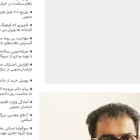
نظام سلامت در خراسا
توزیع ۷۰۰ 
جنوبی
کشوری که فرهنگ 
کارخانه ها ویران می م
مهاجرت بی رویه 
گسترش بافت‌های نام
صرفه‌جویی سالانه 
با بهره برداری از نیر
افزایش اعتبارات م
خراسان‌جنوبی در سال ۴۰۴
پویش خرید از خانه 
پیام دکتر مروجه ا
به مناسبت روز دانشج
آمادگی وزارت اقتصا
خراسان جنوبی
?دفاع مقدس، بزرگت
اسلامی
سوگواره استانی عک
ویژه گروه تجاری مهدی