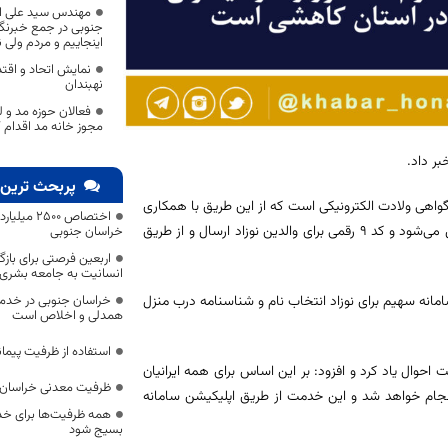
مهندس سید علی اکب
جنوبی در جمع خبرنگا
اینجاییم و مردم ولی
نهبندان
فعالان حوزه مد و 
مجوز خانه مد اقدام ک
ر داد.
پربحث ترین 
 گواهی ولادت الکترونیکی است که از این طریق با همکاری
اختصاص 500
دانشگاه علوم پزشکی گواهی ولادت صادر و به شکل بر خط به ثبت احوال منتقل می‌شود و کد ۹ رقمی برای والدین نوزاد ارسال و از طریق
خراسان جنوبی
اربعین فرصتی برای با
انسانیت به جامعه بشری
امانه سهیم برای نوزاد انتخاب نام و شناسنامه درب منزل
خراسان جنوبی در خدمت‌
همدلی و اخلاص است
استفاده از ظرفیت پیمان
 احوال یاد کرد و افزود: بر این اساس برای همه ایرانیان
ظرفیت معدنی خراسان 
نجام خواهد شد و این خدمت از طریق اپلیکیشن سامانه
همه ظرفیت‌ها برای خدم
بسیج شود