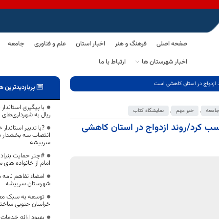
صفحه اصلی
فرهنگ و هنر
اخبار استان
علم و فناوری
جامعه
اخبار شهرستان ها
ارتباط با ما
د ازدواج در استان کاهشی است
پربازدیدترین ه
امعه
,
خبر مهم
,
نمایشگاه کتاب
ریال به شهرداری‌های
سب کرد/روند ازدواج در استان کاهشی
?با تدبیر استاندار 
انتصاب سه بخشدار در
سربیشه
امام از خانواده های س
امضاء تفاهم نامه
شهرستان سربیشه
خراسان جنوبی ساخته
بهبود ارائه خدمات