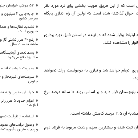
انی است که از این طریق هویت بخشی برای فرد مورد نظر
53 موکب خراسان جنوبی در خدمت زائران اربعین
احوال گذاشته شده است که اولین آن راه اندازی پایگاه
سراسر کشور
تشدید نظارت‌ها و همکا
ضروری است
رتباط برقرار شده که در آینده در استان قابل بهره برداری
وار را مشاهده کنند.
ماهه نخست سال
پسماندهای آزمایشگاهی
مکانیزه دفع می‌شود
مدیریت هوشمندانه مناب
وری انجام خواهد شد و نیازی به درخواست وراث نخواهد
سرعت‌های غیرمجاز و خ
جنوبی
به گفته وی خراسان جنوبی در سال جاری در رتبه دوم ولادت بعد از سیستان و بلوچستان قرار دارد و بر اساس روند ۱۰ ساله درصد نرخ
خراسان جنوبی رتبه ن
اعزام حدود 5
آغاز شد
استفاده از ظرفیت تسه
وصول درآمدهای عمومی 
 به مدت مشابه آن ثبت شده و بیشترین سهم ولادت مربوط به فرزند دوم
و پیچیده‌ترین مأموریت‌