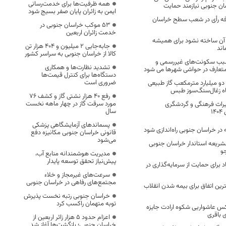
همه ظرفیت‌ها برای خدمت‌رسانی
ن جنوبی نیازمند حمایت
ایمن به زائران پایان صفر بسیج شود
هزار تعرفه رأی در شعب سطح خراسان
53 موکب خراسان جنوبی در
خدمت زائران اربعین
آن ساخته نشود برای همیشه
جابه‌جایی 2 میلیون و 404 هزار تن
اند
کالا از خراسان جنوبی به سراسر کشور
سبب سکونت‌های غیررسمی و
تشدید نظارت‌ها و همکاری
تعارف در حواشی شهرها می شود
دستگاه‌ها برای کنترل قیمت‌ها
ضروری است
دو میلیارد مترمکعب گاز طبیعی
وگاه زغال‌سنگ‌سوز طبس
رفع 40 هزار نشتی گاز و کشف 76
مورد سرقت گاز در چهار ماهه نخست
یراث فرهنگی و گردشگری
سال
۱
پسماندهای آزمایشگاهی پزشکی
در خراسان جنوبی راه‌اندازی شود
قانونی خراسان جنوبی مکانیزه دفع
می‌شود
لشریعه استاندار خراسان جنوبی
و
مدیریت هوشمندانه منابع آب،
پیش‌نیاز تحقق توسعه پایدار
د برای حمایت از سرمایه‌گذاری در
سرعت‌های غیرمجاز و خلاء
مجتمع‌های رفاهی در خراسان جنوبی
رین اتفاق برای بیمه شدن انقلاب
خراسان جنوبی رتبه نخست پذیرش
توبه متهمان راکسب کرد
س عاشواریی شکوه ارادت جایزه
 باقری
اعزام حدود 5 هزار زائر اربعین از
خراسان جنوبی؛ بازگشت‌ها آغاز شد