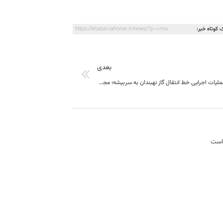
 کوتاه خبر:
https://khabarvahonar.ir/news/?p=101951
بعدی
تأکید بر آغاز عملیات اجرایی خط انتقال گاز نهبندان به سربیشه؛ مجوز اخذ شده است
 است