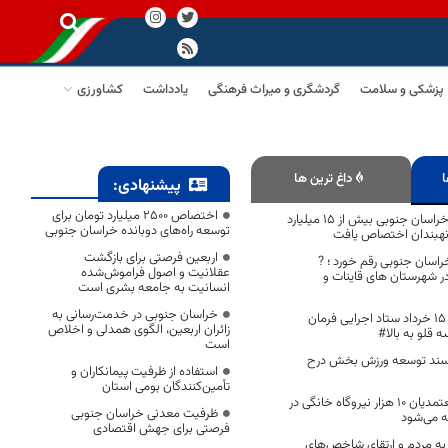
پزشکی و سلامت
گردشگری و میراث فرهنگی
یادداشت
کشاورزی
ا
داغ ترین ها
پیشنهادی:
اختصاص 2500 میلیارد تومان برای
با پیگیری استاندار خراسان جنوبی بیش از ۱۵ میلیارد
توسعه راه‌های دوبانده خراسان جنوبی
 نهبندان اختصاص یافت
اربعین فرصتی برای بازگشت
خراسان جنوبی رقم خورد ؛ ?
عقلانیت و اصول فراموش‌شده
 شهرستان های قاینات و
انسانیت به جامعه بشری است
خراسان جنوبی در خدمت‌رسانی به
#چتر حمایت بنیاد ۱۵ خرداد ستاد اجرایی فرمان
زائران اربعین، الگوی همدلی و اخلاص
ه قلو به بالا#
است
 سند توسعه ورزش بخش درح
استفاده از ظرفیت پیمانکاران و
تأمین‌کنندگان بومی استان
توسعه به سبک معتمدیان ۱۰ هزار نیروگاه خانگی در
ظرفیت معدنی خراسان جنوبی
 می‌شود
فرصتی برای جهش اقتصادی
 به مردم و ارتقای شاخص‌های