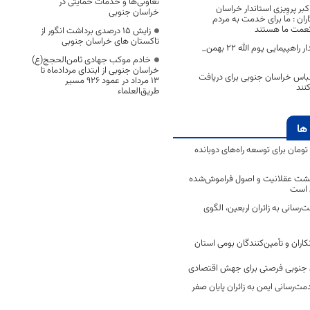
تعاونی‌ها و خدمات حمایتی در
ر پروِیزی استاندار خراسان
خراسان جنوبی
ران : ما برای خدمت به مردم
 نعمت ما هستند
زایش ۱۵ درصدی برداشت انگور از
تاکستان های خراسان جنوبی
نمایش اتحاد و اقتدار راهپیمایی یوم الله 22 بهمن_
خادم موکب جهادی ثامن‌الحجج(ع)
خراسان جنوبی از ابتدای مردادماه تا
لباس خراسان جنوبی برای دریافت
۱۳ مرداد در عمود ۹۲۶ مسیر
نند
طریق‌العلماء
ها
2 میلیارد تومان برای توسعه راه‌های دوبانده
زگشت عقلانیت و اصول فراموش‌شده
 است
رسانی به زائران اربعین، الگوی
کاران و تأمین‌کنندگان بومی استان
جنوبی فرصتی برای جهش اقتصادی
ت‌رسانی ایمن به زائران پایان صفر