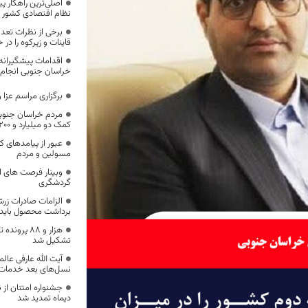
اصلی‌ترین راهکار پ
نظام اقتصادی کشور و
برخی از نظرات تعدا
قاینات و زیرکوه را در 
اقدامات پیشگیرانه
خراسان جنوبی انجام
برگزاری مراسم عزا
کمک دو میلیارد و ۲۰۰ میلیون تومان خیران
عبور از پیامدهای ک
مسولین و مردم
وبینار فرصت های اش
گردشگری
الزامات صادرات ز
برداشت محصول باید 
هزار و ۸۸ 
تشکیل شد
آیت الله عارفی عالم 
نسل‌های بعد خدمات ار
جشنواره امتنان از 
دیماه تمدید شد