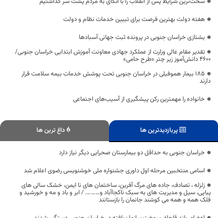
سخت‌ترین شرایط پس از انقلاب را با اتکای به مردم پشت سر گذاشتیم
هفته دولت بهترین فرصت برای تبیین خدمات نظام و دولت
یشتازی خراسان جنوبی در پرونده ثبت جهانی آسبادها
تقدیر مقام عالی وزارت از عملکرد جهادی معاونت آموزش ابتدایی خراسان جنوبی/
۴۶۰۰ دانش‌آموز زیر چتر «طرح حامی»
۱۸۵ بیمار هموفیلی در خراسان جنوبی تحت پوشش خدمات بیمه سلامت قرار
دارند
خانواده را مهمترین رکن پیشگیری از آسیب‌های اجتماعی
پربازدیدترین ها
داغ ترین ها
خراسان جنوبی به حداقل دو بیمارستان صحرایی دیگر نیاز دارد
اسامی منتخبین مرحله اول داوری جشنواره ملی خوشنویسی رضوی اعلام شد
زلزله ، تصادف، جاده های مرگ آفرین، ساختمان های نا ایمن، خشک سالی های
پیاپی، سیل و مدیریت های به سبک ناکجاآباد و………. / ابر و باد و مه و خورشید و
فلک همه و همه می کوشند جانمان را بازستانند
اعضای باند قاچاق سوخت سازمان‌یافته در خراسان جنوبی دستگیر شدند