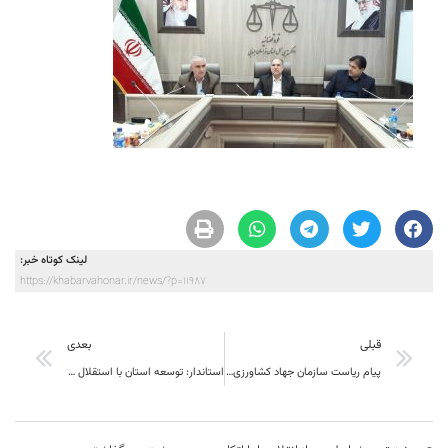
لینک کوتاه خبر:
https://khabarvahonar.ir/news/?p=11987
قبلی
بعدی
پیام ریاست سازمان جهاد کشاورزی استان به مناسبت روز خبرنگار
استاندار: توسعه استان با استقلال رسانه ها امکان پذیر خواهد بود