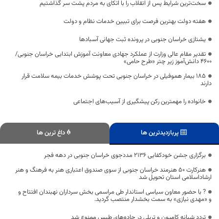
سخت‌ترین شرایط پس از انقلاب را با اتکای به مردم پشت سر گذاشتیم
هفته دولت بهترین فرصت برای تبیین خدمات نظام و دولت
یشتازی خراسان جنوبی در پرونده ثبت جهانی آسبادها
تقدیر مقام عالی وزارت از عملکرد جهادی معاونت آموزش ابتدایی خراسان جنوبی/
۴۶۰۰ دانش‌آموز زیر چتر «طرح حامی»
۱۸۵ بیمار هموفیلی در خراسان جنوبی تحت پوشش خدمات بیمه سلامت قرار
دارند
خانواده را مهمترین رکن پیشگیری از آسیب‌های اجتماعی
پربازدیدترین ها
داغ ترین ها
برگزاری جشن خودکفایی ۲۱۳۶ مددجوی خراسان جنوبی در دهه فجر
هنرکارت 50 هنرمند خراسان جنوبی از سوی صندوق اعتباری هنر به فرهنگ و هنر
ارشاداسلامی استان تحویل شد
? با حضور معاون سیاسی استاندار طی مراسمی بخش سرداران نهبندان افتتاح و
و «مهدی نیازی» به سمت بخشدار منتصب گردید.
تردد شبانه کامیون و تریلی در جاده‌های طبس ممنوع شد