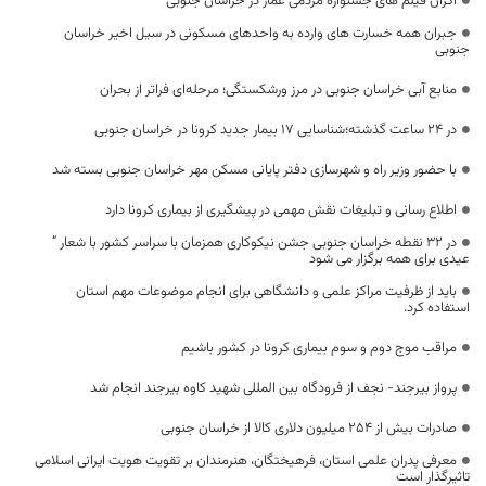
اکران فیلم های جشنواره مردمی عمار در خراسان جنوبی
جبران همه خسارت های وارده به واحدهای مسکونی در سیل اخیر خراسان
جنوبی
منابع آبی خراسان جنوبی در مرز ورشکستگی؛ مرحله‌ای فراتر از بحران
در 24 ساعت گذشته؛شناسایی 17 بیمار جدید کرونا در خراسان جنوبی
با حضور وزیر راه و شهرسازی دفتر پایانی مسکن مهر خراسان جنوبی بسته شد
اطلاع رسانی و تبلیغات نقش مهمی در پیشگیری از بیماری کرونا دارد
در ۳۲ نقطه خراسان جنوبی جشن نیکوکاری همزمان با سراسر کشور با شعار ”
عیدی برای همه برگزار می شود
باید از ظرفیت مراکز علمی و دانشگاهی برای انجام موضوعات مهم استان
استفاده کرد.
مراقب موج دوم و سوم بیماری کرونا در کشور باشیم
پرواز بیرجند- نجف از فرودگاه بین المللی شهید کاوه بیرجند انجام شد
صادرات بیش از 254 میلیون دلاری کالا از خراسان جنوبی
معرفی پدران علمی استان، فرهیختگان، هنرمندان بر تقویت هویت ایرانی اسلامی
تاثیرگذار است