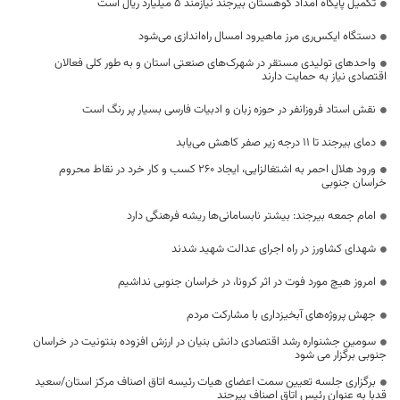
تکمیل پایگاه امداد کوهستان بیرجند نیازمند ۵ میلیارد ریال است
دستگاه ایکس‌ری مرز ماهیرود امسال راه‌اندازی می‌شود
واحدهای تولیدی مستقر در شهرک‌های صنعتی استان و به طور کلی فعالان
اقتصادی نیاز به حمایت دارند
نقش استاد فروزانفر در حوزه زبان و ادبیات فارسی بسیار پر رنگ است
دمای بیرجند تا ۱۱ درجه زیر صفر کاهش می‌یابد
ورود هلال احمر به اشتغالزایی، ایجاد ۲۶۰ کسب و کار خرد در نقاط محروم
خراسان جنوبی
امام جمعه بیرجند: بیشتر نابسامانی‌ها ریشه فرهنگی دارد
شهدای کشاورز در راه اجرای عدالت شهید شدند
امروز هیچ مورد فوت در اثر کرونا، در خراسان جنوبی نداشیم
جهش پروژه‌های آبخیزداری با مشارکت مردم
سومین جشنواره رشد اقتصادی دانش بنیان در ارزش افزوده بنتونیت در خراسان
جنوبی برگزار می شود
برگزاری جلسه تعیین سمت اعضای هیات رئیسه اتاق اصناف مرکز استان/سعید
قدبا به عنوان رئیس اتاق اصناف بیرجند