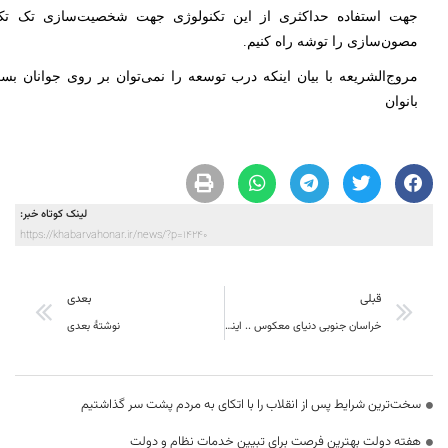
جهت استفاده حداکثری از این تکنولوژی جهت شخصیت‌سازی تک تک
مصون‌سازی را توشه راه کنیم.
مروج‌الشریعه با بیان اینکه درب توسعه را نمی‌توان بر روی جوانان بس
بانوان
لینک کوتاه خبر:
https://khabarvahonar.ir/news/?p=14240
قبلی
بعدی
خراسان جنوبی دنیای معکوس .. اینجا بخش خصوصی در تمام حوزه ها محکوم به فنا است
نوشتهٔ بعدی
سخت‌ترین شرایط پس از انقلاب را با اتکای به مردم پشت سر گذاشتیم
هفته دولت بهترین فرصت برای تبیین خدمات نظام و دولت