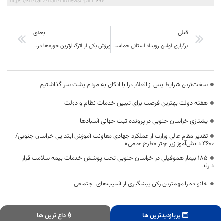
https://khabarvahonar.ir/news/?p=112697
قبلی
بعدی
برگزاری اولین رویداد استانی حماسه «ما و خیابان» در خراسان جنوبی
ورزش یکی از اثرگذارترین حوزه‌ها در زندگی مردم است
سخت‌ترین شرایط پس از انقلاب را با اتکای به مردم پشت سر گذاشتیم
هفته دولت بهترین فرصت برای تبیین خدمات نظام و دولت
یشتازی خراسان جنوبی در پرونده ثبت جهانی آسبادها
تقدیر مقام عالی وزارت از عملکرد جهادی معاونت آموزش ابتدایی خراسان جنوبی/
۴۶۰۰ دانش‌آموز زیر چتر «طرح حامی»
۱۸۵ بیمار هموفیلی در خراسان جنوبی تحت پوشش خدمات بیمه سلامت قرار
دارند
خانواده را مهمترین رکن پیشگیری از آسیب‌های اجتماعی
پربازدیدترین ها
داغ ترین ها