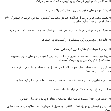
هفته دولت بهترین فرصت برای تبیین خدمات نظام و دولت
یشتازی خراسان جنوبی در پرونده ثبت جهانی آسبادها
تقدیر مقام عالی وزارت از عملکرد جهادی معاونت آموزش ابتدایی خراسان جنوبی/ ۴۶۰۰
دانش‌آموز زیر چتر «طرح حامی»
۱۸۵ بیمار هموفیلی در خراسان جنوبی تحت پوشش خدمات بیمه سلامت قرار دارند
خانواده را مهمترین رکن پیشگیری از آسیب‌های اجتماعی
موضوع میراث فرهنگی، امری فرابخشی است
بیشترین تعداد آسبادها در میان سه استان شرقی کشور در خراسان جنوبی ،ضرورت
استفاده از اعتبارات ملی برای مرمت آسبادها
یکی از سیاست‌های اصلی جهاد دانشگاهی تبدیل مزیت‌های منطقه‌ای به ثروت و
خدمت به مردم است
علم و فناوری باید در مسیر خدمت به انسان و مقابله با ظلم به کار گرفته شود
کنترل ملخ نیازمند همکاری فرامنطقه‌ای است
اختصاص 2500 میلیارد تومان برای توسعه راه‌های دوبانده خراسان جنوبی
اربعین فرصتی برای بازگشت عقلانیت و اصول فراموش‌شده انسانیت به جامعه بشری
است