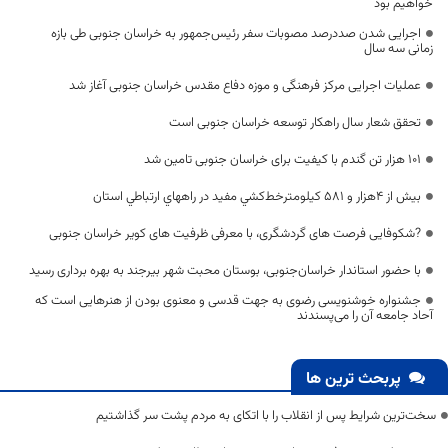
خواهیم بود
اجرایی شدن صددرصد مصوبات سفر رئیس‌جمهور به خراسان جنوبی طی بازه
زمانی سه سال
عملیات اجرایی مرکز فرهنگی و موزه دفاع مقدس خراسان جنوبی آغاز شد
تحقق شعار سال راهکار توسعه خراسان جنوبی است
۱۰۱ هزار تن گندم با کیفیت برای خراسان جنوبی تامین شد
بيش از 4هزار و 581 كيلومترخط‌كشي مفید در راههاي ارتباطي استان
?شکوفایی فرصت های گردشگری، با معرفی ظرفیت های کویر خراسان جنوبی
با حضور استاندار خراسان‌جنوبی، بوستان محبت شهر بیرجند به بهره برداری رسید
جشنواره خوشنویسی رضوی به جهت قدسی و معنوی بودن از هنرهایی است که
آحاد جامعه آن را می‌پسندند
پربحث ترین ها
سخت‌ترین شرایط پس از انقلاب را با اتکای به مردم پشت سر گذاشتیم