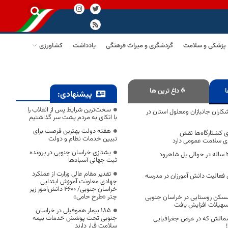
پزشکی و سلامت
گردشگری و میراث فرهنگی
یادداشت
کشاورزی
ا
داغ ترین ها
پیشنهادی:
سخت‌ترین شرایط پس از انقلاب را
شکاران جانبازان ومعلول استان در
با اتکای به مردم پشت سر گذاشتیم
هفته دولت بهترین فرصت برای
 کشتارگاه‌ها نقش
تبیین خدمات نظام و دولت
تقای سلامت عمومی دارد
یشتازی خراسان جنوبی در پرونده
کشف جسد مرد ۳۰ ساله در حوالی پل شاهرود
ثبت جهانی آسبادها
تقدیر مقام عالی وزارت از عملکرد
 فعالیت دانش آمورزان در مدرسه
جهادی معاونت آموزش ابتدایی
خراسان جنوبی/ ۴۶۰۰ دانش‌آموز زیر
چتر «طرح حامی»
کن روستایی در خراسان جنوبی
سهیلات افزایش یافت
۱۸۵ بیمار هموفیلی در خراسان
جنوبی تحت پوشش خدمات بیمه
مالش که در عرض جغرافیایی
سلامت قرار دارند