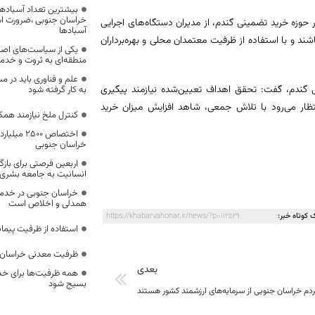
بیشترین تعداد آسبادها
خراسان جنوبی ،ضرورت است
 حوزه خرید تضمینی گندم، از مدیران دستگاه‌های اجرایی
آسبادها
ند و با استفاده از ظرفیت معتمدان محلی و بهره‌برداران
یکی از سیاست‌های اصل
منطقه‌ای به ثروت و خد
علم و فناوری باید در م
 گندم، گفت: تحقق اهداف تعیین‌شده نیازمند پیگیری
به کار گرفته شود
ظار می‌رود با تلاش جمعی، شاهد افزایش میزان خرید
کنترل ملخ نیازمند همک
اختصاص 500
خراسان جنوبی
اربعین فرصتی برای با
انسانیت به جامعه بشری
خراسان جنوبی در خدمت‌
همدلی و اخلاص است
 کوتاه خبر:
https://khabarvahonar.ir/news/?p=112529
استفاده از ظرفیت پیمان
ظرفیت معدنی خراسان 
بعدی
همه ظرفیت‌ها برای خدم
بسیج شود
دم خراسان جنوبی از سرمایه‌های ارزشمند کشور هستند