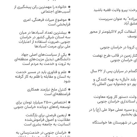
خانواده را مهمترین رکن پیشگیری از
ت: پیرو ولایت فقیه باشید
آسیب‌های اجتماعی
رزاده” به عنوان سرپرست
موضوع میراث فرهنگی، امری
شق آباد
فرابخشی است
آغاز عملیات روکش آسفالت گرم ۱۷کیلومتر از محور
بیشترین تعداد آسبادها در میان
خوسف
سه استان شرقی کشور در خراسان
جنوبی ،ضرورت استفاده از اعتبارات
ملی برای مرمت آسبادها
ی کرونا در خراسان جنوبی
یکی از سیاست‌های اصلی جهاد
کتار زمین در قالب طرح نهضت
دانشگاهی تبدیل مزیت‌های منطقه‌ای
ی خراسان جنوبی
به ثروت و خدمت به مردم است
م در سرایان پس از ۳۲ سال
علم و فناوری باید در مسیر خدمت
به انسان و مقابله با ظلم به کار گرفته
لند «لَیال» به تهیه کنندگی و
شود
ور دو جشنواره بین المللی راه
کنترل ملخ نیازمند همکاری
فرامنطقه‌ای است
ولت، دستور کار ویژه معاونت
 استانداری خراسان جنوبی
اختصاص 2500 میلیارد تومان برای
توسعه راه‌های دوبانده خراسان جنوبی
 و سیره عملی مولا علی (ع) را در
یق بخشیم
اربعین فرصتی برای بازگشت
عقلانیت و اصول فراموش‌شده
ی در شهرستان ها خواستگاه
انسانیت به جامعه بشری است
خراسان جنوبی در خدمت‌رسانی به