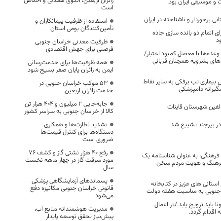
زائران اربعین، الگوی همدلی و اخلاص
 و موسیقی ایران بود.
است
ی برخوردار و ناشناخته در ایران
استفاده از ظرفیت پیمانکاران و
تأمین‌کنندگان بومی استان
 پایانی برای اتمام دو بانده سازی جاده
د
ظرفیت معدنی خراسان جنوبی
فرصتی برای جهش اقتصادی
 وعده‌ها با معضل کمبود اعتبار/
های بشرویه همچنان قربانی
همه ظرفیت‌ها برای خدمت‌رسانی
ایمن به زائران پایان صفر بسیج شود
بیماری تب برفکی به سایر نقاط
53 موکب خراسان جنوبی در
گیرانه دامپزشکی
خدمت زائران اربعین
جابه‌جایی 2 میلیون و 404 هزار تن
لفین شهرستان قاینات
کالا از خراسان جنوبی به سراسر کشور
ی در بیرجند تشییع شد
تشدید نظارت‌ها و همکاری
دستگاه‌ها برای کنترل قیمت‌ها
ضروری است
رفع 40 هزار نشتی گاز و کشف 76
ث فرهنگی، به عنوان شناسنامه یک
مورد سرقت گاز در چهار ماهه نخست
 فرهنگ و هویت مردم سخن
سال
پسماندهای آزمایشگاهی پزشکی
ستانی های عزیز در کتابخانه
قانونی خراسان جنوبی مکانیزه دفع
نوبی به مناسبت هفته دولت
می‌شود
ا باید ترویج یابد./در اعمال
مدیریت هوشمندانه منابع آب،
 اقدام گردد.
پیش‌نیاز تحقق توسعه پایدار