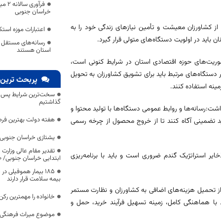
فرآور
خراسان جنوبی
از کشاورزان معیشت و تأمین نیازهای زندگی خود را به
اعتبارات موزه است
 باید در اولویت دستگاه‌های متولی قرار گیرد.
رسانه‌های مستقل و
استان هستند
أموریت‌های حوزه اقتصادی استان در شرایط کنونی است،
ر دستگاه‌های مرتبط باید برای تشویق کشاورزان به تحویل
پربحث ترین 
ینه استفاده کنند.
سخت‌ترین شرایط پس از 
گذاشتیم
اشت:رسانه‌ها و روابط عمومی دستگاه‌ها با تولید محتوا و
هفته دولت بهترین فرص
ید تضمینی آگاه کنند تا از خروج محصول از چرخه رسمی
یشتازی خراسان جنوبی د
تقدیر مقام عالی وزارت
یر استراتژیک گندم ضروری است و باید با برنامه‌ریزی
ابتدایی خراسان جنوبی/ ۴۶۰۰ دانش‌آموز زیر چتر «طرح حامی»
۱۸۵ بیمار هموفیلی
بیمه سلامت قرار دارند
ز تحمیل هزینه‌های اضافی به کشاورزان و نظارت مستمر
خانواده را مهمترین رک
 با هماهنگی کامل، زمینه تسهیل فرآیند خرید، حمل و
موضوع میراث فرهنگی،