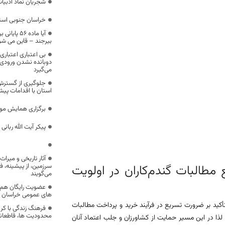
شجریان نماد ادبیات
خراسان جنوبی استان
آیا ماده 56
بیرجند – قاین می شو
بی اعتباری اعتباری
دوبانده نشدن ورودی‌
می‌گیرد
جلوگیری از گسترش 
استان با اقدامات پیش
برگزاری همایش مو
پیکر آیت الله ربان
آثار تاریخی و میرا
طالبات گندم‌کاران در اولویت
سرزمین، از پیشینه،
می‌گویند
عضویت رایگان هم ا
های عمومی خراسان ج
ید بر ضرورت تسریع در فرآیند خرید و پرداخت مطالبات
فرهنگ زندگی با کرون
محدودیت ها، قاطعانه
لذا در این مسیر حمایت از کشاورزان و جلب اعتماد آنان