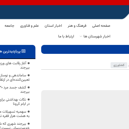
صفحه اصلی
فرهنگ و هنر
اخبار استان
علم و فناوری
جامعه
اخبار شهرستان ها
ارتباط با ما
پربازدیدترین ه
آغاز رقابت های ورز
,
کشاورزی
بیرجند
ساماندهی و نوسازی
تعیین‌کننده‌ای در ار
بیرجند
نکات بهداشتی برای
در ایام کرونا
سهمیه تسهیلات مس
به هشت هزار فقره ت
بیرجند شهری که ش
خدمت‌رسانی نیست !!