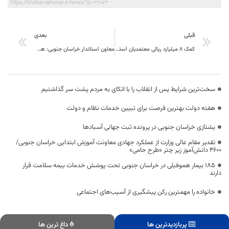
https://khabarvahonar.ir/news/?p=32073
قبلی
بعدی
کمک 8 میلیارد ریالی معتمدیان استاندار خراسان جنوبی به پارک تاریخی اسدیه از محل اعتبارات سفر نوبخت
معاون استاندار خراسان جنوبی: همه باید بازرس افتخاری باشیم و بر بازار نظارت کنیم
سخت‌ترین شرایط پس از انقلاب را با اتکای به مردم پشت سر گذاشتیم
هفته دولت بهترین فرصت برای تبیین خدمات نظام و دولت
یشتازی خراسان جنوبی در پرونده ثبت جهانی آسبادها
تقدیر مقام عالی وزارت از عملکرد جهادی معاونت آموزش ابتدایی خراسان جنوبی/
۴۶۰۰ دانش‌آموز زیر چتر «طرح حامی»
۱۸۵ بیمار هموفیلی در خراسان جنوبی تحت پوشش خدمات بیمه سلامت قرار
دارند
خانواده را مهمترین رکن پیشگیری از آسیب‌های اجتماعی
پربازدیدترین ها
داغ ترین ها