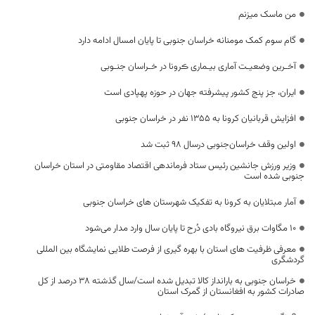
من ماسک میزنم
گام سوم کمک مومنانه خراسان جنوبی تا پایان امسال ادامه دارد
آخـرین وضعیـت آماری بیـماری ڪرونا در خـراسان جنـوبی
ایران، جز پنج کشور پیشرفته جهان در حوزه پهپادی است
افزایش قربانیان کرونا به 1355 نفر در خراسان جنوبی
اولین وقف خراسان‌جنوبی درسال 98 ثبت شد
وزیر ورزش جانشین رئیس ستاد فرماندهی اقتصاد مقاومتی در استان خراسان
جنوبی شده است
آمار مبتلایان به کرونا به تفکیک شهرستان های خراسان جنوبی
۱۰ مگاوات برق نیروگاه بادی دُرح تا پایان سال وارد مدار می‌شود
معرفی ظرفیت های استان با بهره گیری از فرصت طلایی نمایشگاه بین المللی
گردشگری
خراسان جنوبی به بارانداز کالا تبدیل شده است/سال گذشته ۳۸ درصد از کل
صادرات کشور به افغانستان از گمرک استان