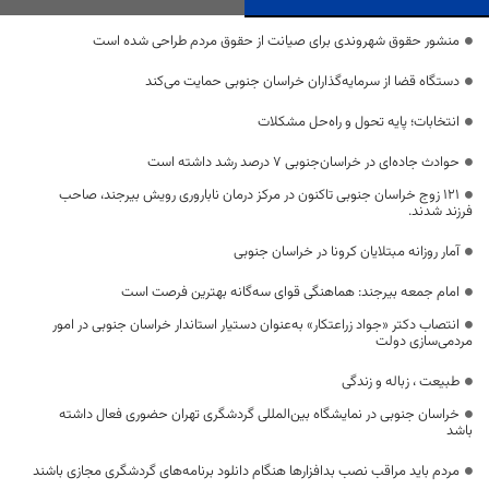
منشور حقوق شهروندی برای صیانت از حقوق مردم طراحی شده است
دستگاه قضا از سرمایه‌گذاران خراسان جنوبی حمایت می‌کند
انتخابات؛ پایه تحول و راه‌حل مشکلات
حوادث جاده‌ای در خراسان‌جنوبی 7 درصد رشد داشته است
121 زوج خراسان جنوبی تاکنون در مرکز درمان ناباروری رویش بیرجند، صاحب
فرزند شدند.
آمار روزانه مبتلایان کرونا در خراسان جنوبی
امام جمعه بیرجند: هماهنگی قوای سه‌گانه بهترین فرصت است
انتصاب دکتر «جواد زراعتکار» به‌عنوان دستیار استاندار خراسان جنوبی در امور
مردمی‌سازی دولت
طبیعت ، زباله و زندگی
خراسان جنوبی در نمایشگاه بین‌المللی گردشگری تهران حضوری فعال داشته
باشد
مردم باید مراقب نصب بدافزارها هنگام دانلود برنامه‌های گردشگری مجازی باشند