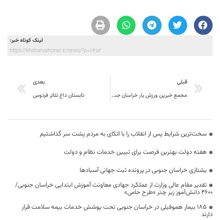
لینک کوتاه خبر:
https://khabarvahonar.ir/news/?p=11452
قبلی
بعدی
مجمع خیرین ورزش یار خراسان جنوبی نگاه نو در عرصه ی کارهای خدا پسندانه در راه نشاط و سلامت جامعه
تابستان داغ تئاتر فردوس
سخت‌ترین شرایط پس از انقلاب را با اتکای به مردم پشت سر گذاشتیم
هفته دولت بهترین فرصت برای تبیین خدمات نظام و دولت
یشتازی خراسان جنوبی در پرونده ثبت جهانی آسبادها
تقدیر مقام عالی وزارت از عملکرد جهادی معاونت آموزش ابتدایی خراسان جنوبی/
۴۶۰۰ دانش‌آموز زیر چتر «طرح حامی»
۱۸۵ بیمار هموفیلی در خراسان جنوبی تحت پوشش خدمات بیمه سلامت قرار
دارند