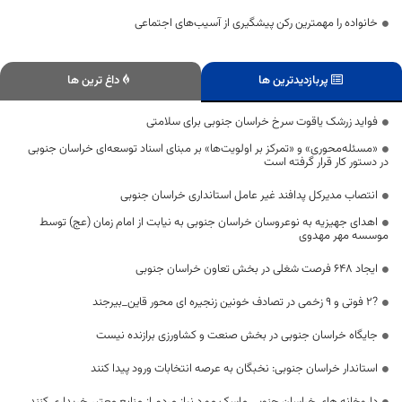
خانواده را مهمترین رکن پیشگیری از آسیب‌های اجتماعی
پربازدیدترین ها
داغ ترین ها
فواید زرشک یاقوت سرخ خراسان جنوبی برای سلامتی
«مسئله‌محوری» و «تمرکز بر اولویت‌ها» بر مبنای اسناد توسعه‌ای خراسان جنوبی
در دستور کار قرار گرفته است
انتصاب مدیرکل پدافند غیر عامل استانداری خراسان جنوبی
اهدای جهیزیه به نوعروسان خراسان جنوبی به نیابت از امام زمان (عج) توسط
موسسه مهر مهدوی
ایجاد ۶۴۸ فرصت شغلی در بخش تعاون خراسان جنوبی
?۲ فوتی و ۹ زخمی در تصادف خونین زنجیره ای محور قاین_بیرجند
جایگاه خراسان جنوبی در بخش صنعت و کشاورزی برازنده نیست
استاندار خراسان جنوبی: نخبگان به عرصه انتخابات ورود پیدا کنند