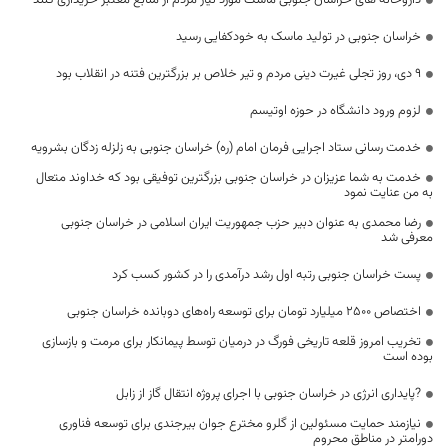
داروخانه های خراسان جنوبی ماسک مورد نیاز مردم از منابع معتبر خریداری کنند
خراسان جنوبی در تولید ماسک به خودکفایی رسید
۹ دی، روز تجلی غیرت دینی مردم و تیر خلاص بر بزرگترین فتنه در انقلاب بود
لزوم ورود دانشگاه در حوزه اوتیسم
خدمت رسانی ستاد اجرایی فرمان امام (ره) خراسان جنوبی به زلزله زدگان بشرویه
خدمت به شما عزیزان در خراسان جنوبی بزرگترین توفیقی بود که خداوند متعال
به من عنایت نمود
رضا محمدی به عنوان دبیر حزب جمهوریت ایران اسلامی در خراسان جنوبی
معرفی شد
پست خراسان جنوبی رتبه اول رشد درآمدی را در کشور کسب کرد
اختصاص 2500 میلیارد تومان برای توسعه راه‌های دوبانده خراسان جنوبی
تخریب امروز قلعه تاریخی فورگ در درمیان توسط پیمانکار برای مرمت و بازسازی
بوده است
?پایداری انرژی در خراسان جنوبی با اجرای پروژه انتقال گاز از زابل
نیازمند حمایت مسئولین از گلرو مخترع جوان بیرجندی برای توسعه فناوری
دورامتر در مناطق محروم