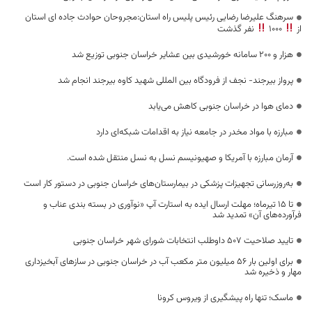
سرهنگ علیرضا رضایی رئیس پلیس راه استان:مجروحان حوادث جاده ای استان
از
1000
نفر گذشت
هزار و ۲۰۰ سامانه خورشیدی بین عشایر خراسان جنوبی توزیع شد
پرواز بیرجند- نجف از فرودگاه بین المللی شهید کاوه بیرجند انجام شد
دمای هوا در خراسان جنوبی کاهش می‌یابد
مبارزه با مواد مخدر در جامعه نیاز به اقدامات شبکه‌ای دارد
آرمان مبارزه با آمریکا و صهیونیسم نسل به نسل منتقل شده است.
به‌روزرسانی تجهیزات پزشکی در بیمارستان‌های خراسان جنوبی در دستور کار است
تا 15 تیرماه؛ مهلت ارسال ایده به استارت آپ «نوآوری در بسته بندی عناب و
فرآورده‌های آن» تمدید شد
تایید صلاحیت ۵۰۷ داوطلب انتخابات شورای شهر خراسان جنوبی
برای اولین بار 56 میلیون متر مکعب آب در خراسان جنوبی در سازهای آبخیزداری
مهار و ذخیره شد
ماسک؛ تنها راه پیشگیری از ویروس کرونا