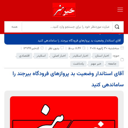
برگ نخست
نوشته‌ها
آقای استاندار وضعیت بد پروازهای فرودگاه بیرجند را ساماندهی کنید
سه‌شنبه 30 ژانویه 2018
8:46 ب.ظ
بدون نظر
کدخبر:13799
حوزه:
اخبار استان
,
اخبار اسلایدر
,
اخبار اصلی
,
اسلایدر
,
اقتصادی
,
جامعه
,
خبر مهم
,
یادداشت
آقای استاندار وضعیت بد پروازهای فرودگاه بیرجند را
ساماندهی کنید