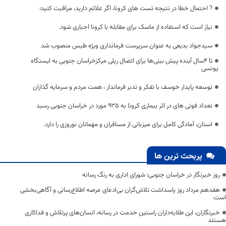
? احتمال خطا در نتیجه تست های کرونا، اگر علائم دارید، مراقبت کنید؛
نیاز است که استفاده از ماسک برای مقابله با کرونا اجباری شود.
سیدجواد بدیعی به عنوان سرپرست فرمانداری ویژه طبس منصوب شد
تا ۴سال آینده پیش بینی‌ها برای اتصال ریلی مرکزخراسان جنوبی به ایستگاه
یونسی
توسعه پایدار خوسف با تفکر و تدبر فرماندار ، همت مردم و سرمایه گذاران
تعداد فوتی های در اثر بیماری کرونا به 935 مورد در خراسان جنوبی رسید
استان، آمادگی کامل برای میزبانی از مسافران و مهمانان نوروزی را دارد.
پربحث ترین ها
روز خبرنگار در خراسان جنوبی؛ شورای اداری به رنگ رسانه
هفدهم مرداد روز پاسداشت تلاش‌گران بی‌ادعای عرصه اطلاع‌رسانی و آگاهی‌بخشی
است
خبرنگاران، این طلایه‌داران راستین خدمت در رسانه، انسان‌های پرتلاش و فداکاری
هستند