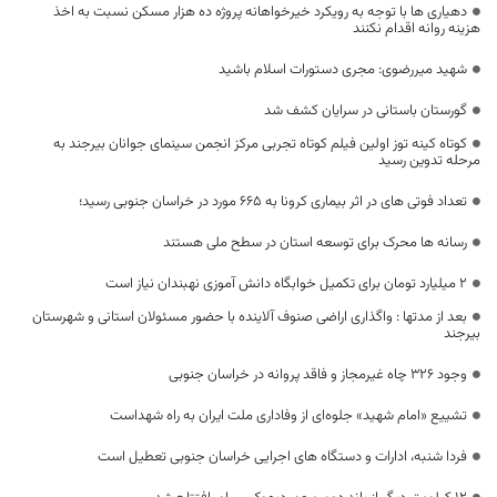
دهیاری ها با توجه به رویکرد خیرخواهانه پروژه ده هزار مسکن نسبت به اخذ
هزینه روانه اقدام نکنند
شهید میررضوی: مجری دستورات اسلام باشید
گورستان باستانی در سرایان کشف شد
کوتاه کینه توز اولین فیلم کوتاه تجربی مرکز انجمن سینمای جوانان بیرجند به
مرحله تدوین رسید
تعداد فوتی های در اثر بیماری کرونا به 665 مورد در خراسان جنوبی رسید؛
رسانه ها محرک برای توسعه استان در سطح ملی هستند
۲ میلیارد تومان برای تکمیل خوابگاه دانش آموزی نهبندان نیاز است
بعد از مدتها : واگذاری اراضی صنوف آلاینده با حضور مسئولان استانی و شهرستان
بیرجند
وجود 326 چاه غیرمجاز و فاقد پروانه در خراسان جنوبی
تشییع «امام شهید» جلوه‌ای از وفاداری ملت ایران به راه شهداست
فردا شنبه، ادارات و دستگاه های اجرایی خراسان جنوبی تعطیل است