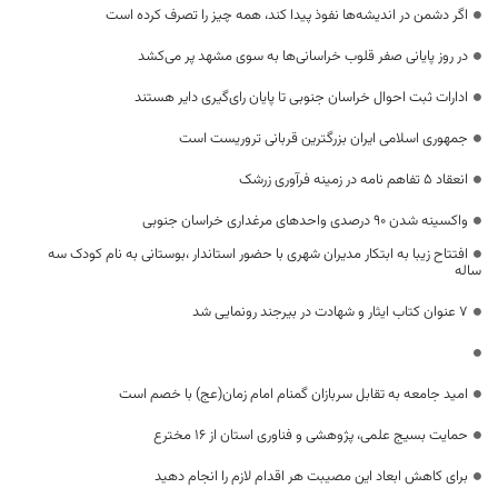
اگر دشمن در اندیشه‌ها نفوذ پیدا کند، همه چیز را تصرف کرده است
در روز پایانی صفر قلوب خراسانی‌ها به سوی مشهد پر می‌کشد
ادارات ثبت احوال خراسان جنوبی تا پایان رای‌گیری دایر هستند
جمهوری اسلامی ایران بزرگترین قربانی تروریست است
انعقاد ۵ تفاهم نامه در زمینه فرآوری زرشک
واکسینه شدن ۹۰ درصدی واحد‌های مرغداری خراسان جنوبی
افتتاح زیبا به ابتکار مدیران شهری با حضور استاندار ،بوستانی به نام کودک سه
ساله
۷ عنوان کتاب ایثار و شهادت در بیرجند رونمایی شد
امید جامعه به تقابل سربازان گمنام امام زمان(عج) با خصم است
حمایت بسیج علمی، پژوهشی و فناوری استان از 16 مخترع
برای کاهش ابعاد این مصیبت هر اقدام لازم را انجام دهید