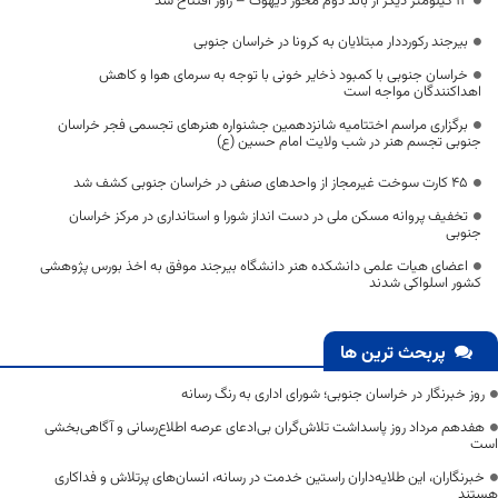
۱۲ کیلومتر دیگر از باند دوم محور دیهوک – راور افتتاح شد
بیرجند رکورددار مبتلایان به کرونا در خراسان جنوبی
خراسان جنوبی با کمبود ذخایر خونی با توجه به سرمای هوا و کاهش
اهداکنندگان مواجه است
برگزاری مراسم اختتامیه شانزدهمین جشنواره هنرهای تجسمی فجر خراسان
جنوبی تجسم هنر در شب ولایت امام حسین (ع)
۴۵ کارت سوخت غیرمجاز از واحدهای صنفی در خراسان جنوبی کشف شد
تخفیف پروانه مسکن ملی در دست انداز شورا و استانداری در مرکز خراسان
جنوبی
اعضای هیات علمی دانشکده هنر دانشگاه بیرجند موفق به اخذ بورس پژوهشی
کشور اسلواکی شدند
پربحث ترین ها
روز خبرنگار در خراسان جنوبی؛ شورای اداری به رنگ رسانه
هفدهم مرداد روز پاسداشت تلاش‌گران بی‌ادعای عرصه اطلاع‌رسانی و آگاهی‌بخشی
است
خبرنگاران، این طلایه‌داران راستین خدمت در رسانه، انسان‌های پرتلاش و فداکاری
هستند