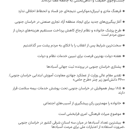
جست‌وجوی حقیقت و آگاهی‌بخشی به جامعه معنا کرده‌اند
فرهنگ مادی و لیبرال‌دموکراسی نتیجه‌ای جز فساد و انحطاط اخلاقی ندارد
آغاز پیگیری‌های جدید برای ایجاد منطقه آزاد تجاری صنعتی در خراسان جنوبی
طرح پزشک خانواده و نظام ارجاع کاهش پرداخت مستقیم هزینه‌های درمان از
سوی مردم است
سخت‌ترین شرایط پس از انقلاب را با اتکای به مردم پشت سر گذاشتیم
هفته دولت بهترین فرصت برای تبیین خدمات نظام و دولت
یشتازی خراسان جنوبی در پرونده ثبت جهانی آسبادها
تقدیر مقام عالی وزارت از عملکرد جهادی معاونت آموزش ابتدایی خراسان جنوبی/
۴۶۰۰ دانش‌آموز زیر چتر «طرح حامی»
۱۸۵ بیمار هموفیلی در خراسان جنوبی تحت پوشش خدمات بیمه سلامت قرار
دارند
خانواده را مهمترین رکن پیشگیری از آسیب‌های اجتماعی
موضوع میراث فرهنگی، امری فرابخشی است
بیشترین تعداد آسبادها در میان سه استان شرقی کشور در خراسان جنوبی
،ضرورت استفاده از اعتبارات ملی برای مرمت آسبادها