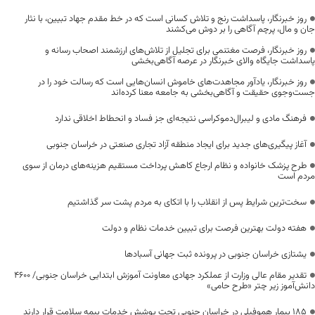
روز خبرنگار، پاسداشت رنج و تلاش کسانی است که در خط مقدم جهاد تبیین، با نثار
جان و مال، پرچم آگاهی را بر دوش می‌کشند
روز خبرنگار، فرصت مغتنمی برای تجلیل از تلاش‌های ارزشمند اصحاب رسانه و
پاسداشت جایگاه والای خبرنگار در عرصه آگاهی‌بخشی
روز خبرنگار، یادآور مجاهدت‌های خاموش انسان‌هایی است که رسالت خود را در
جست‌وجوی حقیقت و آگاهی‌بخشی به جامعه معنا کرده‌اند
فرهنگ مادی و لیبرال‌دموکراسی نتیجه‌ای جز فساد و انحطاط اخلاقی ندارد
آغاز پیگیری‌های جدید برای ایجاد منطقه آزاد تجاری صنعتی در خراسان جنوبی
طرح پزشک خانواده و نظام ارجاع کاهش پرداخت مستقیم هزینه‌های درمان از سوی
مردم است
سخت‌ترین شرایط پس از انقلاب را با اتکای به مردم پشت سر گذاشتیم
هفته دولت بهترین فرصت برای تبیین خدمات نظام و دولت
یشتازی خراسان جنوبی در پرونده ثبت جهانی آسبادها
تقدیر مقام عالی وزارت از عملکرد جهادی معاونت آموزش ابتدایی خراسان جنوبی/ ۴۶۰۰
دانش‌آموز زیر چتر «طرح حامی»
۱۸۵ بیمار هموفیلی در خراسان جنوبی تحت پوشش خدمات بیمه سلامت قرار دارند