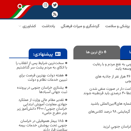
پزشکی و سلامت
گردشگری و میراث فرهنگی
یادداشت
کشاورزی
ا
داغ ترین ها
پیشنهادی:
سخت‌ترین شرایط پس از انقلاب را
ی به نفع مردم و با رعایت
با اتکای به مردم پشت سر گذاشتیم
سعه یابند
هفته دولت بهترین فرصت برای
بازدید دو میلیون و ۴۶ هزار نفر از جاذبه های
تبیین خدمات نظام و دولت
وبی
یشتازی خراسان جنوبی در پرونده
علامت دار در صورت منفی شدن
ثبت جهانی آسبادها
نه شوند
تقدیر مقام عالی وزارت از عملکرد
ماره های#بین‌المللی باشید
جهادی معاونت آموزش ابتدایی
خراسان جنوبی/ ۴۶۰۰ دانش‌آموز زیر
ایمن‌سازی سیستم گرمایشی ۹۸ درصد کلاس‌های
چتر «طرح حامی»
۱۸۵ بیمار هموفیلی در خراسان
جنوبی تحت پوشش خدمات بیمه
اسان جنوبي لرزید
سلامت قرار دارند