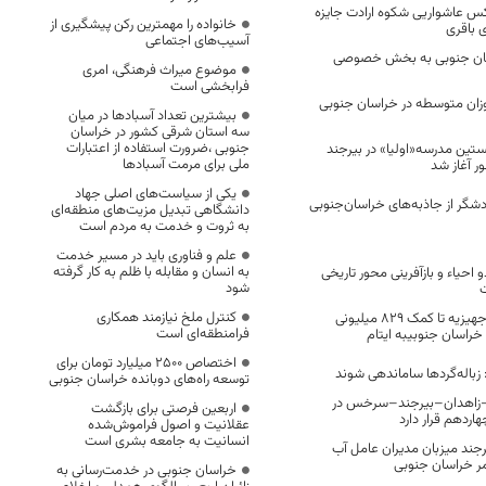
س عاشواریی شکوه ارادت جایزه
خانواده را مهمترین رکن پیشگیری از
 باقری
آسیب‌های اجتماعی
خراسان جنوبی به بخش خصوصی
موضوع میراث فرهنگی، امری
فرابخشی است
وزان متوسطه در خراسان جنوبی
بیشترین تعداد آسبادها در میان
سه استان شرقی کشور در خراسان
جنوبی ،ضرورت استفاده از اعتبارات
تین مدرسه«اولیا» در بیرجند
ملی برای مرمت آسبادها
ر آغاز شد
یکی از سیاست‌های اصلی جهاد
دانشگاهی تبدیل مزیت‌های منطقه‌ای
به ثروت و خدمت به مردم است
علم و فناوری باید در مسیر خدمت
به انسان و مقابله با ظلم به کار گرفته
 احیاء و بازآفرینی محور تاریخی
شود
ت
کنترل ملخ نیازمند همکاری
از توزیع ۱۵۷ سری جهیزیه تا کمک ۸۲۹ میلیونی
فرامنطقه‌ای است
خراسان جنوبیبه ایتام
اختصاص 2500 میلیارد تومان برای
زباله‌گردها ساماندهی شوند
توسعه راه‌های دوبانده خراسان جنوبی
ار–زاهدان–بیرجند–سرخس در
اربعین فرصتی برای بازگشت
ردهم قرار دارد
عقلانیت و اصول فراموش‌شده
انسانیت به جامعه بشری است
جند میزبان مدیران عامل آب
مر خراسان جنوبی
خراسان جنوبی در خدمت‌رسانی به