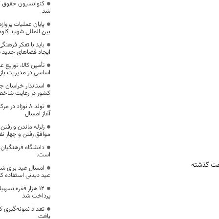
کنوانسیون حقوق ک
شد
بین المللی شهید کاوه
باید با تفکر فرهن
ایجاد فضاهای جدید ش
تأمین کالا، توزیع 
اساسی در مدیریت بازار
استاندار خراسان جن
کشور در رعایت شاخص
تولد ۸ نوزاد د
آغاز امسال
زلزله ماندن و رفتن 
موافق رفتن و چهار نف
دانشگاه فرهنگیان د
است.
امسال عید برای شک
عید دیدنی استفاده کن
12 هزار فقره تسه
پرداخت شد
تعداد نمونه‌گیری ک
یافت