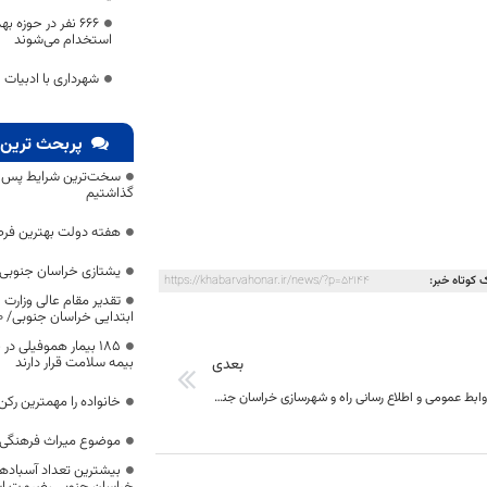
۶۶۶ نفر در حوزه
استخدام می‌شوند
شهرداری با ادبیات
پربحث ترین 
سخت‌ترین شرایط پس از 
گذاشتیم
هفته دولت بهترین فرص
یشتازی خراسان جنوبی د
 کوتاه خبر:
https://khabarvahonar.ir/news/?p=52144
تقدیر مقام عالی وزارت
ابتدایی خراسان جنوبی/ ۴۶۰۰ دانش‌آموز زیر چتر «طرح حامی»
۱۸۵ بیمار هموفیلی
بیمه سلامت قرار دارند
بعدی
جوابیه اداره روابط عمومی و اطلاع رسانی راه و شهرسازی خراسان جنوبی در مورد راه سرایان و فردوس
خانواده را مهمترین رک
موضوع میراث فرهنگی،
بیشترین تعداد آسبادها