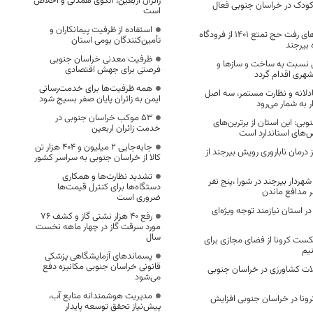
زائران اربعین، الگوی همدلی و اخلاص
ودک در خراسان جنوبی فعال
است
استفاده از ظرفیت پیمانکاران و
پایان عملیات پروازهای رفت حج تمتع 1401 از فرودگاه
تأمین‌کنندگان بومی استان
 بیرجند
ظرفیت معدنی خراسان جنوبی
گی نسبت به ساخت و سازها و
فرصتی برای جهش اقتصادی
هری اقدام گردد
همه ظرفیت‌ها برای خدمت‌رسانی
عادلانه و نظارت مستمر، سه اصل
ایمن به زائران پایان صفر بسیج شود
 به شمار می‌رود
53 موکب خراسان جنوبی در
وبی: این استان از برترین‌های
خدمت زائران اربعین
‌های استاندارد است
جابه‌جایی 2 میلیون و 404 هزار تن
ر مرکز درمان ناباروری رویش بیرجند از
کالا از خراسان جنوبی به سراسر کشور
تشدید نظارت‌ها و همکاری
شهردار بیرجند در شورا ،پنج نفر
دستگاه‌ها برای کنترل قیمت‌ها
ر مدافع ماندن
ضروری است
ر استان نیازمند توجه ویژه‌ای
رفع 40 هزار نشتی گاز و کشف 76
مورد سرقت گاز در چهار ماهه نخست
سال
ست کرونا از فضای مجازی برای
یم
پسماندهای آزمایشگاهی پزشکی
قانونی خراسان جنوبی مکانیزه دفع
یلات کشاورزی در خراسان جنوبی
می‌شود
مدیریت هوشمندانه منابع آب،
رونا در خراسان جنوبی افزایش
پیش‌نیاز تحقق توسعه پایدار