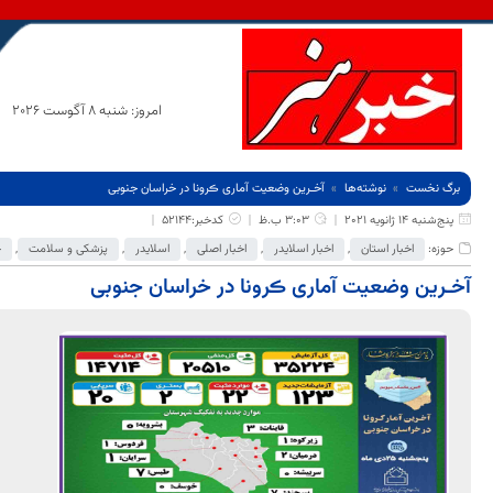
امروز: شنبه 8 آگوست 2026
برگ نخست
نوشته‌ها
آخـرین وضعیت آماری ڪرونا در خراسان جنوبی
پنج‌شنبه 14 ژانویه 2021
3:03 ب.ظ
کدخبر:52144
حوزه:
اخبار استان
,
اخبار اسلایدر
,
اخبار اصلی
,
اسلایدر
,
پزشکی و سلامت
,
ج
آخـرین وضعیت آماری ڪرونا در خراسان جنوبی