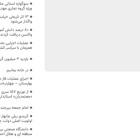
سوگواره استانی عک
ویژه گروه تجاری مهدی
۱۳ اثر تاریخی 
واگذار می‌شود
۸۰ درصد دانش آم
واکسن دریافت کردند
عملیات اجرایی نخس
همزمان با سراسر کشو
بازدید ۳ میلیون گردشگر از جاذبه‌های خراسان‌جنوبی
در خانه بمانیم
اجرای عملیات فاز دو
بهارستان – چهاردرخ
«معتمدیان» استاندار 
امام جمعه بیرجند: 
کریدور ریلی چابه
اولویت اصلی دولت چها
دانشگاه صنعتی بیر
منطقه ای و هلال اح