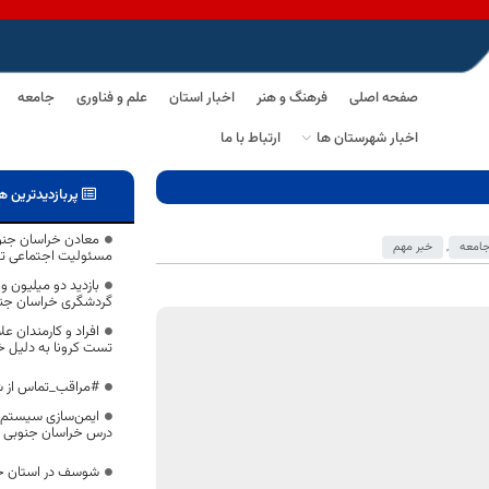
صفحه اصلی
فرهنگ و هنر
اخبار استان
علم و فناوری
جامعه
اخبار شهرستان ها
ارتباط با ما
پربازدیدترین ه
معادن خراسان جنوب
امعه
,
خبر مهم
مسئولیت اجتماعی تو
گردشگری خراسان جن
افراد و کارمندان 
تست کرونا به دلیل خطا 40 درصدی باید قرنطی
#مراقب_تماس‌ از ش
درس خراسان جنوبی
شوسف در استان خر