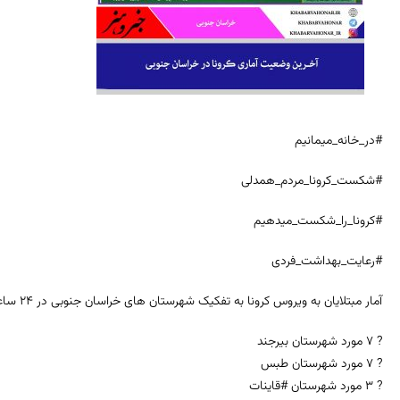
#در_خانه_میمانیم
#شکست_کرونا_مردم_همدلی
#کرونا_را_شکست_میدهیم
#رعایت_بهداشت_فردی
آمار مبتلایان به ویروس کرونا به تفکیک شهرستان های خراسان جنوبی در ۲۴ ساعت گذشته
? ۷ مورد شهرستان بیرجند
? ۷ مورد شهرستان طبس
? ۳ مورد شهرستان #قاینات