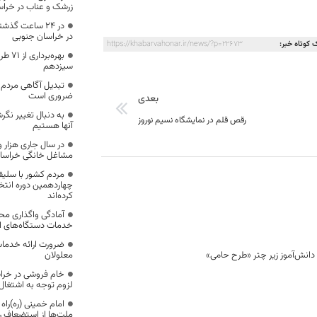
زرشک و عناب در خرا
در خراسان جنوبی
 کوتاه خبر:
https://khabarvahonar.ir/news/?p=22673
بهره‌
سیزدهم
تبدیل آگاهی مردم 
ضروری است
بعدی
به دنبال تغییر نگ
رقص قلم در نمایشگاه نسیم نوروز
آنها هستیم
مشاغل خانگی خراسا
مردم کشور با سلی
چهاردهمین دوره انت
کرده‌اند
آمادگی واگذاری محی
خدمات دستگاه‌های اج
ضرورت ارائه خدمات
معلولان
خام فروشی در خرا
لزوم توجه به اشتغال 
امام خمینی (ره)راه
ملت‌ها از استضعاف را