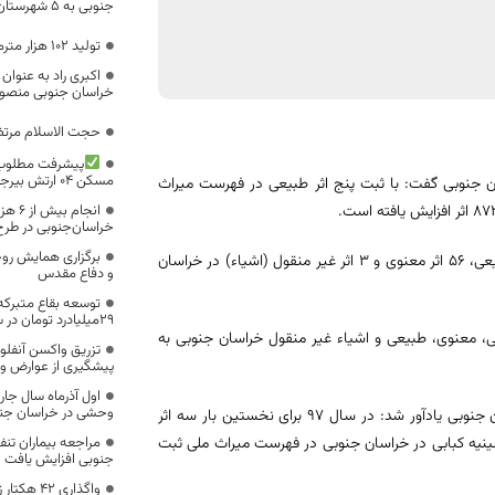
جنوبی به ۵ شهرستان؛
تولید ۱۰۲ هزار مترمربع جاجیم، پلاس و گلیم
اکبری راد به عنوان
خراسان جنوبی منصو
حجت الاسلام مرتضا
مسکن ۰۴ ارتش بیرجند
ن جنوبی گفت: با ثبت پنج اثر طبیعی در فهرست میراث
خراسان‌جنوبی در طر
برگزاری همایش روح
علی شریعتی منش گفت 747 اثر شامل؛ بناها و محوطه‌های تاریخی، 67 اثر طبیعی، 56 اثر معنوی و 3 اثر غیر منقول (اشیاء) در خراسان
و دفاع مقدس
توسعه بقاع متبرکه 
29میلیادرد تومان در سال 98
خی، معنوی، طبیعی و اشیاء غیر منقول خراسان جنوبی به
تزریق واکسن آنفلوان
پیشگیری از عوارض و 
اول آذرماه سال جار
وحشی در خراسان جن
معاون میراث فرهنگی اداره‌کل میراث فرهنگی، صنایع دستی و گردشگری خراسان جنوبی یادآور شد: در سال 97 برای نخستین بار سه اثر
مراجعه بیماران تن
ینیه کبابی در خراسان جنوبی در فهرست میراث ملی ثبت
جنوبی افزایش یافت
واگذاری 2