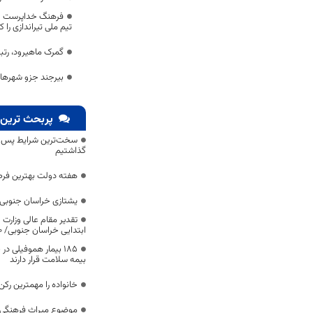
فرهنگ خداپرست نو
تیم ملی تیراندازی را
گمرک ماهیرود، رتب
بیرجند جزو شهرها
پربحث ترین 
سخت‌ترین شرایط پس از 
گذاشتیم
هفته دولت بهترین فرص
یشتازی خراسان جنوبی د
تقدیر مقام عالی وزارت
ابتدایی خراسان جنوبی/ ۴۶۰۰ دانش‌آموز زیر چتر «طرح حامی»
۱۸۵ بیمار هموفیلی
بیمه سلامت قرار دارند
خانواده را مهمترین رک
موضوع میراث فرهنگی،