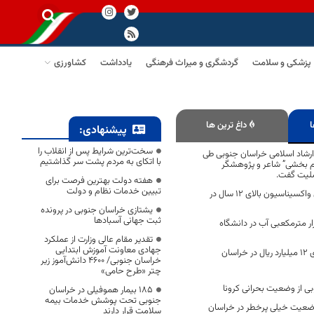
پزشکی و سلامت
گردشگری و میراث فرهنگی
یادداشت
کشاورزی
ا
داغ ترین ها
پیشنهادی:
سخت‌ترین شرایط پس از انقلاب را
رشاد اسلامی خراسان جنوبی طی
با اتکای به مردم پشت سر گذاشتیم
م بخشی” شاعر و پژوهشگر
سلیت گفت.
هفته دولت بهترین فرصت برای
تبیین خدمات نظام و دولت
پوشش ۹۲ درصدی واکسیناسیون بالای ۱۲ سال در
یشتازی خراسان جنوبی در پرونده
ثبت جهانی آسبادها
 جویی ۷۰ هزار مترمکعبی آب در دانشگاه
تقدیر مقام عالی وزارت از عملکرد
جهادی معاونت آموزش ابتدایی
درمان کرونا هفته‌ای ۱۲ میلیارد ریال در خراسان
خراسان جنوبی/ ۴۶۰۰ دانش‌آموز زیر
چتر «طرح حامی»
 از وضعیت بحرانی کرونا
۱۸۵ بیمار هموفیلی در خراسان
جنوبی تحت پوشش خدمات بیمه
وضعیت خیلی پرخطر در خراسان
سلامت قرار دارند