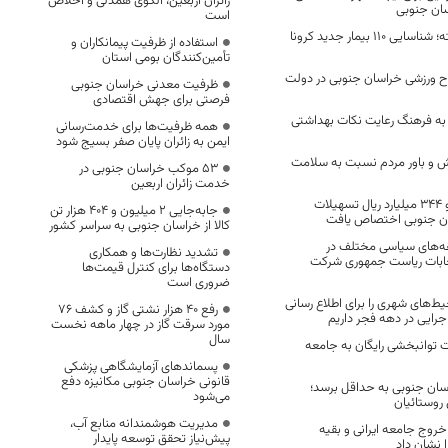
زائران اربعین، الگوی همدلی و اخلاص
سان جنوبی
است
در 24 ساعت گذشته؛ شناسایی 110 بیمار جدید کرونا
استفاده از ظرفیت پیمانکاران و
تأمین‌کنندگان بومی استان
برداری از ۷۱ طرح ورزشی خراسان جنوبی در دولت
ظرفیت معدنی خراسان جنوبی
فرصتی برای جهش اقتصادی
به فرهنگ رعایت نکات بهداشتی
همه ظرفیت‌ها برای خدمت‌رسانی
ایمن به زائران پایان صفر بسیج شود
رش و باور مردم نسبت به سلامت
53 موکب خراسان جنوبی در
خدمت زائران اربعین
در سال جاری هزار و ۳۴۴ میلیارد ریال تسهیلات
جابه‌جایی 2 میلیون و 404 هزار تن
ن جنوبی اختصاص یافت
کالا از خراسان جنوبی به سراسر کشور
قه‌های سیاسی مختلف در
تشدید نظارت‌ها و همکاری
خابات ریاست جمهوری شرکت
دستگاه‌ها برای کنترل قیمت‌ها
ضروری است
ط‌های شهری را برای اطلاع رسانی
رفع 40 هزار نشتی گاز و کشف 76
رایی در دهه فجر داریم
مورد سرقت گاز در چهار ماهه نخست
سال
 توانبخشی رایگان به جامعه
پسماندهای آزمایشگاهی پزشکی
قانونی خراسان جنوبی مکانیزه دفع
سان جنوبی به حداقل برسد؛
می‌شود
روستائیان
مدیریت هوشمندانه منابع آب،
 خروج جامعه ایرانی و بقیه
پیش‌نیاز تحقق توسعه پایدار
 نشان داد