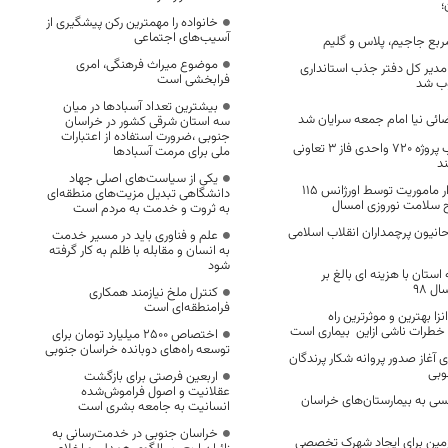
خانواده را مهمترین رکن پیشگیری از
آسیب‌های اجتماعی
موضوع میراث فرهنگی، امری
 مدیر کل دفتر جذب استانداری
فرابخشی است
ب شد
بیشترین تعداد آسبادها در میان
ئی نیا امام جمعه سرایان شد
سه استان شرقی کشور در خراسان
جنوبی ،ضرورت استفاده از اعتبارات
پیشرفت مطلوب پروژه ۷۲۰ واحدی فاز ۳ تعاونی
ملی برای مرمت آسبادها
یکی از سیاست‌های اصلی جهاد
انجام بیش از 6 هزار ماموریت توسط اورژانس 115
دانشگاهی تبدیل مزیت‌های منطقه‌ای
ح سلامت نوروزی امسال
به ثروت و خدمت به مردم است
انیون پرچمداران انقلاب اسلامی
علم و فناوری باید در مسیر خدمت
به انسان و مقابله با ظلم به کار گرفته
شود
استان با هزینه ای بالغ بر
کنترل ملخ نیازمند همکاری
فرامنطقه‌ای است
زا بهترین و موثرترین راه
خطرات ناشی ازاین بیماری است
اختصاص 2500 میلیارد تومان برای
توسعه راه‌های دوبانده خراسان جنوبی
ی آغاز صدور پروانه شکار پرندگان
وبی
اربعین فرصتی برای بازگشت
عقلانیت و اصول فراموش‌شده
فسی به بیمارستان‌های خراسان
انسانیت به جامعه بشری است
خراسان جنوبی در خدمت‌رسانی به
4 هکتار زمین برای ایجاد شهرک تخصصی