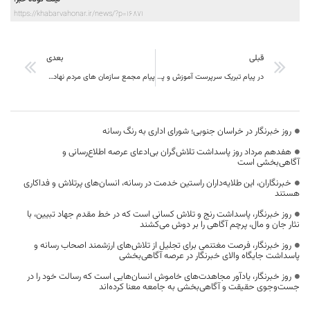
https://khabarvahonar.ir/news/?p=16871
قبلی
بعدی
در پیام تبریک سرپرست آموزش و پرورش استان مطرح شد: روز خبرنگار روز سرود ماندن در ورطه نوشتن است
پیام مجمع سازمان های مردم نهاد جوانان استان خراسان جنوبی به مناسبت هفته مشارکت اجتماعی و روز تشکل ها
روز خبرنگار در خراسان جنوبی؛ شورای اداری به رنگ رسانه
هفدهم مرداد روز پاسداشت تلاش‌گران بی‌ادعای عرصه اطلاع‌رسانی و
آگاهی‌بخشی است
خبرنگاران، این طلایه‌داران راستین خدمت در رسانه، انسان‌های پرتلاش و فداکاری
هستند
روز خبرنگار، پاسداشت رنج و تلاش کسانی است که در خط مقدم جهاد تبیین، با
نثار جان و مال، پرچم آگاهی را بر دوش می‌کشند
روز خبرنگار، فرصت مغتنمی برای تجلیل از تلاش‌های ارزشمند اصحاب رسانه و
پاسداشت جایگاه والای خبرنگار در عرصه آگاهی‌بخشی
روز خبرنگار، یادآور مجاهدت‌های خاموش انسان‌هایی است که رسالت خود را در
جست‌وجوی حقیقت و آگاهی‌بخشی به جامعه معنا کرده‌اند