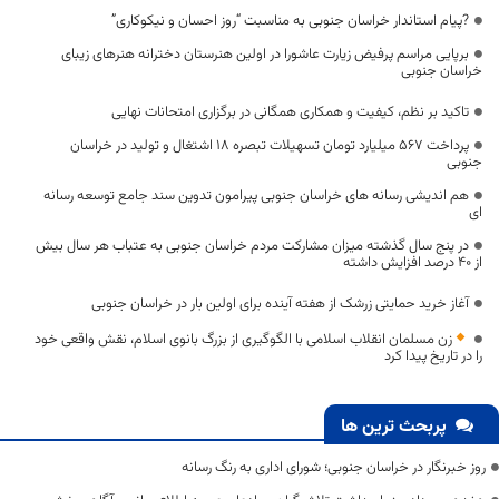
?پیام استاندار خراسان جنوبی به مناسبت “روز احسان و نیکوکاری”
برپایی مراسم پرفیض زیارت عاشورا در اولین هنرستان دخترانه هنرهای زیبای
خراسان جنوبی
تاکید بر نظم، کیفیت و همکاری همگانی در برگزاری امتحانات نهایی
پرداخت ۵۶۷ میلیارد تومان تسهیلات تبصره ۱۸ اشتغال و تولید در خراسان
جنوبی
هم اندیشی رسانه های خراسان جنوبی پیرامون تدوین سند جامع توسعه رسانه
ای
در پنج سال گذشته میزان مشارکت مردم خراسان جنوبی به عتباب هر سال بیش
از 40 درصد افزایش داشته
آغاز خرید حمایتی زرشک از هفته آینده برای اولین بار در خراسان جنوبی
زن مسلمان انقلاب اسلامی با الگوگیری از بزرگ بانوی اسلام، نقش واقعی خود
را در تاریخ پیدا کرد
پربحث ترین ها
روز خبرنگار در خراسان جنوبی؛ شورای اداری به رنگ رسانه