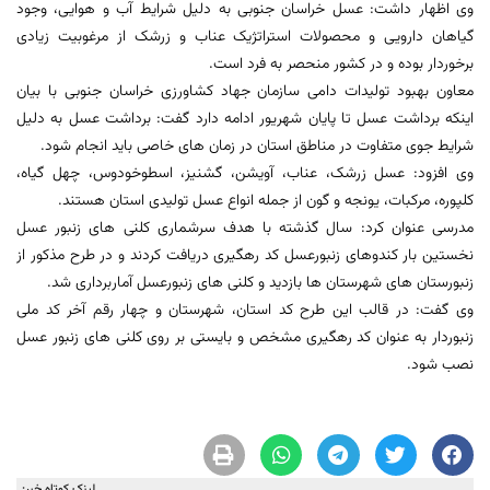
وی اظهار داشت: عسل خراسان جنوبی به دلیل شرایط آب و هوایی، وجود
گیاهان دارویی و محصولات استراتژیک عناب و زرشک از مرغوبیت زیادی
برخوردار بوده و در کشور منحصر به فرد است.
معاون بهبود تولیدات دامی سازمان جهاد کشاورزی خراسان جنوبی با بیان
اینکه برداشت عسل تا پایان شهریور ادامه دارد گفت: برداشت عسل به دلیل
شرایط جوی متفاوت در مناطق استان در زمان های خاصی باید انجام شود.
وی افزود: عسل زرشک، عناب، آویشن، گشنیز، اسطوخودوس، چهل گیاه،
کلپوره، مرکبات، یونجه و گون از جمله انواع عسل تولیدی استان هستند.
مدرسی عنوان کرد: سال گذشته با هدف سرشماری کلنی های زنبور عسل
نخستین بار کندوهای زنبورعسل کد رهگیری دریافت کردند و در طرح مذکور از
زنبورستان های شهرستان ها بازدید و کلنی های زنبورعسل آماربرداری شد.
وی گفت: در قالب این طرح کد استان، شهرستان و چهار رقم آخر کد ملی
زنبوردار به عنوان کد رهگیری مشخص و بایستی بر روی کلنی های زنبور عسل
نصب شود.
لینک کوتاه خبر: