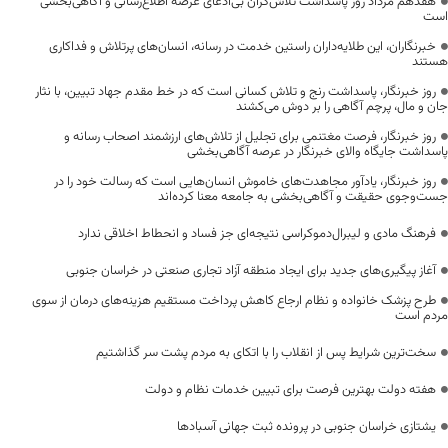
هفدهم مرداد روز پاسداشت تلاش‌گران بی‌ادعای عرصه اطلاع‌رسانی و آگاهی‌بخشی
است
خبرنگاران، این طلایه‌داران راستین خدمت در رسانه، انسان‌های پرتلاش و فداکاری
هستند
روز خبرنگار، پاسداشت رنج و تلاش کسانی است که در خط مقدم جهاد تبیین، با نثار
جان و مال، پرچم آگاهی را بر دوش می‌کشند
روز خبرنگار، فرصت مغتنمی برای تجلیل از تلاش‌های ارزشمند اصحاب رسانه و
پاسداشت جایگاه والای خبرنگار در عرصه آگاهی‌بخشی
روز خبرنگار، یادآور مجاهدت‌های خاموش انسان‌هایی است که رسالت خود را در
جست‌وجوی حقیقت و آگاهی‌بخشی به جامعه معنا کرده‌اند
فرهنگ مادی و لیبرال‌دموکراسی نتیجه‌ای جز فساد و انحطاط اخلاقی ندارد
آغاز پیگیری‌های جدید برای ایجاد منطقه آزاد تجاری صنعتی در خراسان جنوبی
طرح پزشک خانواده و نظام ارجاع کاهش پرداخت مستقیم هزینه‌های درمان از سوی
مردم است
سخت‌ترین شرایط پس از انقلاب را با اتکای به مردم پشت سر گذاشتیم
هفته دولت بهترین فرصت برای تبیین خدمات نظام و دولت
یشتازی خراسان جنوبی در پرونده ثبت جهانی آسبادها