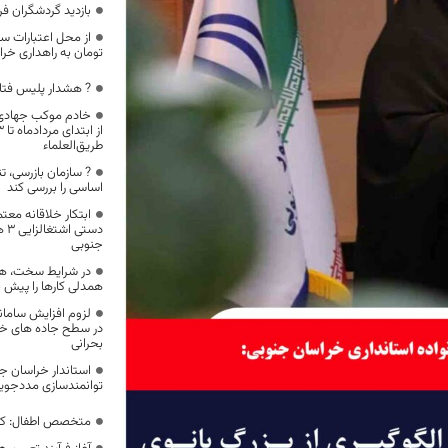
بازدید گردشگران ف
تومان به راهداری خ
? هشدار پلیس فتا
خادم موکب جهادی 
طریق‌العلماء
? سازمان بازرسی، ت
اساسی را بررسی کند
ابتکار خلاقانه مع
دست
جنوبی
در شرایط سخت، همه 
همدلی کارها را پیش ب
لزوم افزایش سامان
در سطح جاده های خر
بحرانی
استاندار خراسان ج
توانمندسازی مددجوی
متخصص اطفال: کودکان زیر ۱۲ س