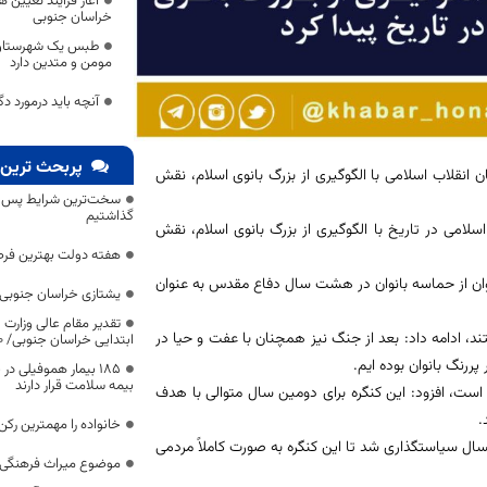
آغاز فرآیند تعیین ه
خراسان جنوبی
طبس یک شهرستان ک
مومن و متدین دارد
آنچه باید درمورد دگ
پربحث ترین 
 انقلاب اسلامی با الگوگیری از بزرگ بانوی اسلام، نقش
سخت‌ترین شرایط پس از 
گذاشتیم
اسلامی در تاریخ با الگوگیری از بزرگ بانوی اسلام، نقش
هفته دولت بهترین فرص
‌توان از حماسه بانوان در هشت سال دفاع مقدس به عنوان
یشتازی خراسان جنوبی د
تقدیر مقام عالی وزارت
فتند، ادامه داد: بعد از جنگ نیز همچنان با عفت و حیا در
ابتدایی خراسان جنوبی/ ۴۶۰۰ دانش‌آموز زیر چتر «طرح حامی»
نگ بانوان بوده ایم.
۱۸۵ بیمار هموفیلی
بیمه سلامت قرار دارند
ور است، افزود: این کنگره برای دومین سال متوالی با هدف
.
خانواده را مهمترین رک
ال سیاستگذاری شد تا این کنگره به صورت کاملاً مردمی
موضوع میراث فرهنگی،