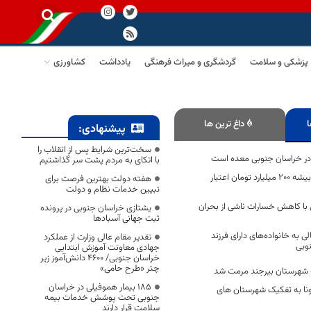
پزشکی و سلامت
گردشگری و میراث فرهنگی
یادداشت
کشاورزی
ا
داغ ترین ها
پیشنهادی:
سخت‌ترین شرایط پس از انقلاب را
در خراسان جنوبی معده است
با اتکای به مردم پشت سر گذاشتیم
محور نهبندان- سربیشه 200 میلیارد تومان اعتبار
هفته دولت بهترین فرصت برای
تبیین خدمات نظام و دولت
ی با کاهش خسارات ناشی از بحران
یشتازی خراسان جنوبی در پرونده
ثبت جهانی آسبادها
رد ریالی به خانواده‌های دارای فرزند
تقدیر مقام عالی وزارت از عملکرد
نوبی
جهادی معاونت آموزش ابتدایی
خراسان جنوبی/ ۴۶۰۰ دانش‌آموز زیر
چتر «طرح حامی»
ه شهرستان بیرجند مرمت شد
۱۸۵ بیمار هموفیلی در خراسان
رونا به تفکیک شهرستان های
جنوبی تحت پوشش خدمات بیمه
سلامت قرار دارند