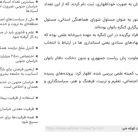
بیشترین تعداد آسبادها
ه بانوان تأثیرگذار هزار و ۳۹ نفر از بانوان استان به صورت خوداظهاری، ثبت نام کردند که از این تعداد
خراسان جنوبی ،ضرورت است
آسبادها
سر کشور به عنوان مسئول شورای هماهنگی استانی، مسئول
یکی از سیاست‌های اصل
منطقه‌ای به ثروت و خد
اری کنگره بانوان بوده‌اند.
علم و فناوری باید در م
فراد برگزیده در این کنگره به عهده دبیرخانه علمی بوده که
به کار گرفته شود
دهای ستادی یعنی استانداری‌ ها در ارتباط با انتخاب
کنترل ملخ نیازمند همک
اختصاص 500
عاونت زنان ریاست جمهوری و بدون دخالت دفاتر بانوان
خراسان جنوبی
اربعین فرصتی برای با
خب کمیته علمی بررسی شده، اظهار کرد: پرونده‌های رسیده
انسانیت به جامعه بشری
 اجتماعی، تعلیم و تربیت، فرهنگ و هنر، سیاستگذاری و
خراسان جنوبی در خدمت‌
همدلی و اخلاص است
استفاده از ظرفیت پیمان
ظرفیت معدنی خراسان 
همه ظرفیت‌ها برای خدم
بسیج شود
 کوتاه خبر:
https://khabarvahonar.ir/news/?p=98619