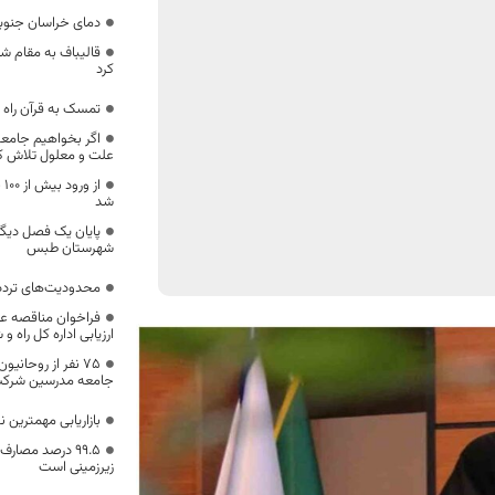
دمای خراسان جنوبی تا ۱۵ درجه کاهش
قالیباف به مقام 
کرد
تمسک به قرآن راه ن
اگر بخواهیم جامعه 
علت و معلول تلاش ک
از
شد
پایان یک فصل دیگر
شهرستان طبس
محدودیت‌های تردد 
فراخوان مناقصه عم
ارزیابی اداره کل راه
۷۵ نفر از روحان
جامعه مدرسین شرکت
بازاریابی مهمترین ن
۹۹.۵ درصد مصار
زیرزمینی است