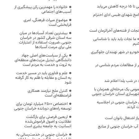
 می‌یابد
خانواده را مهمترین رکن پیشگیری از
آسیب‌های اجتماعی
شامخ شهدای طبس ادای احترام
موضوع میراث فرهنگی، امری
فرابخشی است
جات از فتنه‌های آخرالزمان است
بیشترین تعداد آسبادها در میان
سه استان شرقی کشور در خراسان
ما نجات یابد باید با شناسایی
جنوبی ،ضرورت استفاده از اعتبارات
نیم
ملی برای مرمت آسبادها
 ورود بیش از 100 خودرو در شهر نهبندان جلوگیری
یکی از سیاست‌های اصلی جهاد
دانشگاهی تبدیل مزیت‌های منطقه‌ای
به ثروت و خدمت به مردم است
 از مطالعات مردم شناسی در
علم و فناوری باید در مسیر خدمت
به انسان و مقابله با ظلم به کار گرفته
در شب یلدا اعلام شد
شود
ومی یک مرحله‌ای همزمان با
کنترل ملخ نیازمند همکاری
 و شهرسازی استان خراسان جنوبی
فرامنطقه‌ای است
یون خراسان جنوبی در اجلاسیه
اختصاص 2500 میلیارد تومان برای
 کردند
توسعه راه‌های دوبانده خراسان جنوبی
اربعین فرصتی برای بازگشت
یاز اشتغال بانوان است
عقلانیت و اصول فراموش‌شده
انسانیت به جامعه بشری است
ف آب خراسان جنوبی از منابع
خراسان جنوبی در خدمت‌رسانی به