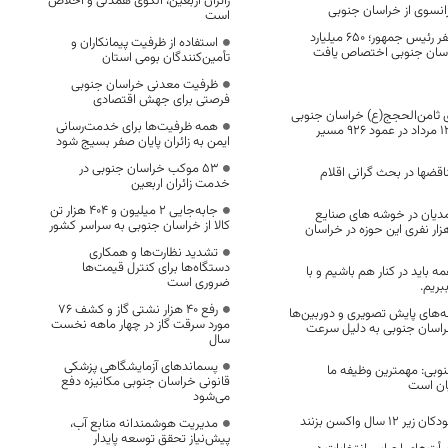
زائران اربعین، الگوی همدلی و اخلاص
رانسوی از خراسان جنوبی
است
از محل اعتبارات سفر رئیس جمهور؛ ۶۵۰ میلیارد
استفاده از ظرفیت پیمانکاران و
راسان جنوبی اختصاص یافت
تأمین‌کنندگان بومی استان
ظرفیت معدنی خراسان جنوبی
فرصتی برای جهش اقتصادی
ثامن‌الحجج(ع) خراسان جنوبی
همه ظرفیت‌ها برای خدمت‌رسانی
از ابتدای مردادماه تا ۱۳ مرداد در عمود ۹۲۶ مسیر
ایمن به زائران پایان صفر بسیج شود
53 موکب خراسان جنوبی در
ناقضها در بحث گرانی اقلام
خدمت زائران اربعین
جابه‌جایی 2 میلیون و 404 هزار تن
تمدیان در خوشه های صنایع
کالا از خراسان جنوبی به سراسر کشور
ی اشتغالزایی 3 هزار نفری این حوزه در خراسان
تشدید نظارت‌ها و همکاری
دستگاه‌ها برای کنترل قیمت‌ها
باید در کنار هم باشیم و با
ضروری است
بریم.
رفع 40 هزار نشتی گاز و کشف 76
ه‌های پایش تصویری و دوربین‌ها
مورد سرقت گاز در چهار ماهه نخست
اسان جنوبی به دلیل سرعت
سال
پسماندهای آزمایشگاهی پزشکی
نوبی: مهمترین وظیفه ما
قانونی خراسان جنوبی مکانیزه دفع
ان است
می‌شود
ال واکسن بزنند
مدیریت هوشمندانه منابع آب،
پیش‌نیاز تحقق توسعه پایدار