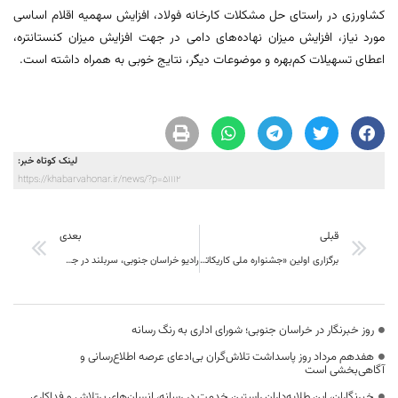
کشاورزی در راستای حل مشکلات کارخانه فولاد، افزایش سهمیه اقلام اساسی
مورد نیاز، افزایش میزان نهاده‌های دامی در جهت افزایش میزان کنستانتره،
اعطای تسهیلات کم‌بهره و موضوعات دیگر، نتایج خوبی به همراه داشته است.
لینک کوتاه خبر:
https://khabarvahonar.ir/news/?p=51112
قبلی
بعدی
برگزاری اولین «جشنواره ملی کاریکاتور کارآ»
رادیو خراسان جنوبی، سربلند در جشنواره مکتب سردار سلیمانی
روز خبرنگار در خراسان جنوبی؛ شورای اداری به رنگ رسانه
هفدهم مرداد روز پاسداشت تلاش‌گران بی‌ادعای عرصه اطلاع‌رسانی و
آگاهی‌بخشی است
خبرنگاران، این طلایه‌داران راستین خدمت در رسانه، انسان‌های پرتلاش و فداکاری