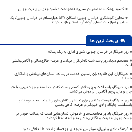
کمبود پزشک متخصص در سربیشه/«چنشت» نامزد جدی برای ثبت جهانی
معاون گردشگری خراسان جنوبی: اسکان 527 هزارمسافر در خراسان جنوبی/ یک
میلیون نفراز جاذبه های گردشگری استان بازدید کردند
پربحث ترین ها
روز خبرنگار در خراسان جنوبی؛ شورای اداری به رنگ رسانه
هفدهم مرداد روز پاسداشت تلاش‌گران بی‌ادعای عرصه اطلاع‌رسانی و آگاهی‌بخشی
است
خبرنگاران، این طلایه‌داران راستین خدمت در رسانه، انسان‌های پرتلاش و فداکاری
هستند
روز خبرنگار، پاسداشت رنج و تلاش کسانی است که در خط مقدم جهاد تبیین، با نثار
جان و مال، پرچم آگاهی را بر دوش می‌کشند
روز خبرنگار، فرصت مغتنمی برای تجلیل از تلاش‌های ارزشمند اصحاب رسانه و
پاسداشت جایگاه والای خبرنگار در عرصه آگاهی‌بخشی
روز خبرنگار، یادآور مجاهدت‌های خاموش انسان‌هایی است که رسالت خود را در
جست‌وجوی حقیقت و آگاهی‌بخشی به جامعه معنا کرده‌اند
فرهنگ مادی و لیبرال‌دموکراسی نتیجه‌ای جز فساد و انحطاط اخلاقی ندارد