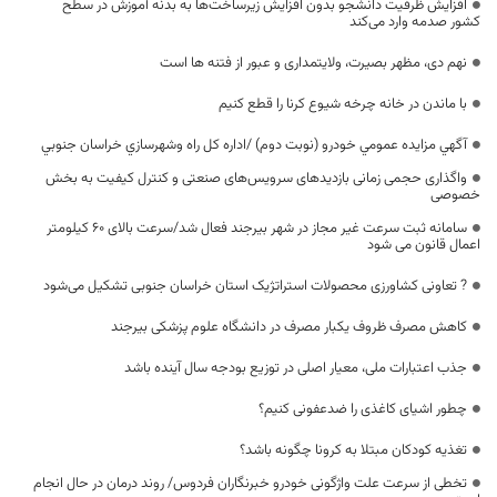
افزایش ظرفیت دانشجو بدون افزایش زیرساخت‌ها به بدنه آموزش در سطح
کشور صدمه وارد می‌کند
نهم دی، مظهر بصیرت، ولایتمداری و عبور از فتنه ها است
با ماندن در خانه چرخه شیوع کرنا را قطع کنیم
آگهي مزايده عمومي خودرو (نوبت دوم) /اداره كل راه وشهرسازي خراسان جنوبي
واگذاری حجمی زمانی بازدیدهای سرویس‌های صنعتی و کنترل کیفیت به بخش
خصوصی
سامانه ثبت سرعت غیر مجاز در شهر بیرجند فعال شد/سرعت بالای ۶۰ کیلومتر
اعمال قانون می شود
? تعاونی کشاورزی محصولات استراتژیک استان خراسان جنوبی تشکیل می‌شود
کاهش مصرف ظروف یکبار مصرف در دانشگاه علوم پزشکی بیرجند
جذب اعتبارات ملی، معیار اصلی در توزیع بودجه سال آینده باشد
چطور اشیای کاغذی را ضدعفونی کنیم؟
تغذیه‌ کودکان مبتلا به کرونا چگونه باشد؟
تخطی از سرعت علت واژگونی خودرو خبرنگاران فردوس/ روند درمان در حال انجام