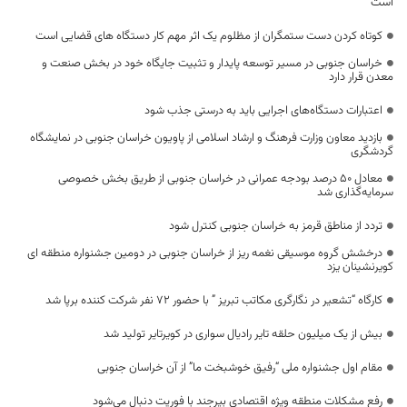
است
کوتاه کردن دست ستمگران از مظلوم یک اثر مهم کار دستگاه های قضایی است
خراسان جنوبی در مسیر توسعه پایدار و تثبیت جایگاه خود در بخش صنعت و
معدن قرار دارد
اعتبارات دستگاه‌های اجرایی باید به درستی جذب شود
بازدید معاون وزارت فرهنگ و ارشاد اسلامی از پاویون خراسان جنوبی در نمایشگاه
گردشگری
معادل ۵۰ درصد بودجه عمرانی در خراسان جنوبی از طریق بخش خصوصی
سرمایه‌گذاری شد
تردد از مناطق قرمز به خراسان جنوبی کنترل شود
درخشش گروه موسیقی نغمه ریز از خراسان جنوبی در دومین جشنواره منطقه ای
کویرنشینان یزد
کارگاه “تشعیر در نگارگری مکاتب تبریز ” با حضور 72 نفر شرکت کننده برپا شد
بیش از یک میلیون حلقه تایر رادیال سواری در کویرتایر تولید شد
مقام اول جشنواره ملی “رفیق خوشبخت ما” از آن خراسان جنوبی
رفع مشکلات منطقه ویژه اقتصادی بیرجند با فوریت دنبال می‌شود