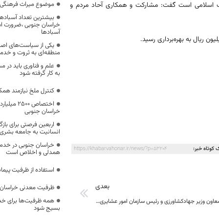
موضوع میراث فرهنگی،
لاب اسلامی است گفت: مشارکت و همکاری آحاد مردم و
بیشترین تعداد آسبادها
خراسان جنوبی ،ضرورت است
آسبادها
یکی از سیاست‌های اصل
منطقه‌ای به ثروت و خد
علم و فناوری باید در م
به کار گرفته شود
کنترل ملخ نیازمند همک
اختصاص 500
خراسان جنوبی
اربعین فرصتی برای با
انسانیت به جامعه بشری
خراسان جنوبی در خدمت‌
 کوتاه خبر:
https://khabarvahonar.ir/news/?p=53204
همدلی و اخلاص است
استفاده از ظرفیت پیمان
بعدی
ظرفیت معدنی خراسان 
همه ظرفیت‌ها برای خدم
سفر دو روزه معاون وزیر جهادکشاورزی و رئیس سازمان امور عشایری کشور به خراسان جنوبی
بسیج شود