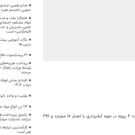
شانزدهمین جشنوا
جنوبی «تجسم هنر» در
عملکرد ملت و مسئولا
ابعاد مختلف اجتماعی
علمی، مدیریتی و خدم
افتخارآمیز» است
نکات آموزشی پیشگی
بنزین ها
۴۱ پیشکسوت دفاع مقدس در بیرجند تجلیل شدند
پرداخت هزینه‌های 
توسط وزرات، راهکار 
بیرجند
افتتاح بخش فولادس
دولت 1402
پلمپ دو‌ واحد نان
۷۴ تن انواع مواد مخدر در خراسان جنوبی کشف شد
تکمیل زیرساخت ها
فرماندار خوسف گفت: ۶ پروژه در حوزه آبخیزداری با اعتبار ۱۷ میلیارد و ۲۹۶
نیازمند اعتبارات میل
کارآمدترین ابزارها
هنر است