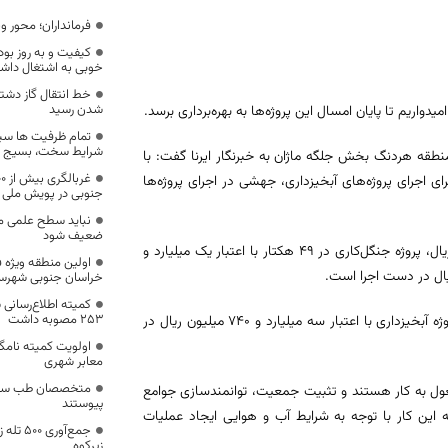
فرمانداران؛ محور
کیفیت و به روز بو
خوبی به اشتغال داشت
خط انتقال گاز دشتک
شدن رسید
اریم تا پایان امسال این پروژه‌ها به بهره‌برداری برسد.
تمام ظرفیت ها سپاه
شرایط سخت، بسیج ک
نطقه هردنگ بخش جلگه ماژان به خبرنگار ایرنا گفت: با
جرای پروژه‌های آبخیزداری، جهشی در اجرای پروژه‌ها
جنوبی در پویش ملی
نباید سطح علمی م
ضعیف شود
وی بیان کرد: همچنین پنج پروژه بیابان‌زدایی با اعتبار ۴۲ میلیارد و ۲۶ میلیون ریال، پروژه جنگل‌کاری در ۴۹ هکتار با اعتبار یک میلیارد و
اولين منطقه ويژه ف
خراسان جنوبی شهر
کمیته اطلاع‌رسانی 
۲۵۳ مصوبه داشت
فرماندار خوسف گفت: پروژه گابیون بندی در منطقه هردنگ به نمایندگی از ۲ پروژه آبخیزداری با اعتبار سه میلیارد و ۷۴۰ میلیون ریال در
اولویت کمیته نامگذ
معابر شهری
متخصصان طب سنتی
زی مشغول به کار هستند و تثبیت جمعیت، توانمندسازی جوامع
پیوستند
ه این کار با توجه به شرایط آب و هوایی ایجاد عملیات
جمع‌آور
زیرکوه