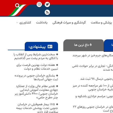
پزشکی و سلامت
گردشگری و میراث فرهنگی
یادداشت
کشاورزی
ا
داغ ترین ها
پیشنهادی:
سخت‌ترین شرایط پس از انقلاب را
کان‌های جرم‌خیز در شهر بیرجند
با اتکای به مردم پشت سر گذاشتیم
هفته دولت بهترین فرصت برای
گی- تجاری در برابر حوادث ناشی
تبیین خدمات نظام و دولت
یشتازی خراسان جنوبی در پرونده
 درسال 98 ثبت شد
ثبت جهانی آسبادها
بررسی مطالبات بیش از ۱۰۰ نفر مراجعه کننده در میز
تقدیر مقام عالی وزارت از عملکرد
ییه خراسان جنوبی
جهادی معاونت آموزش ابتدایی
خراسان جنوبی/ ۴۶۰۰ دانش‌آموز زیر
وبی: مراسم عزاداری باشکوه و
چتر «طرح حامی»
۱۸۵ بیمار هموفیلی در خراسان
ورود به آرامستان های در خراسان جنوبی روزهای 22
جنوبی تحت پوشش خدمات بیمه
سلامت قرار دارند