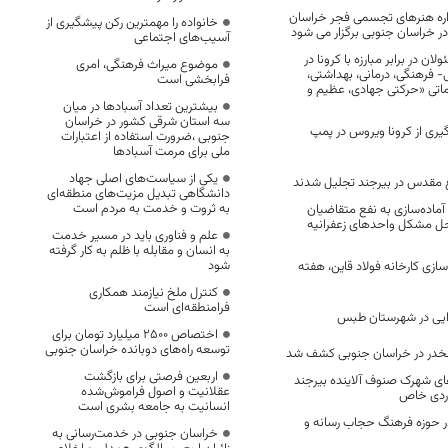
ره هنرهای تجسمی فجر خراسان
خانواده را مهمترین رکن پیشگیری از
 خراسان جنوبی برگزار می شود
آسیب‌های اجتماعی
ن در برابر مبارزه با کرونا در
موضوع میراث فرهنگی، امری
- فرهنگی، درمانی، بهداشتی،
فرابخشی است
اتی «حرکتی جهادی، عظیم و
بیشترین تعداد آسبادها در میان
سه استان شرقی کشور در خراسان
ری از کرونا ویروس در پمپ
جنوبی ،ضرورت استفاده از اعتبارات
ملی برای مرمت آسبادها
یکی از سیاست‌های اصلی جهاد
دانشگاهی تبدیل مزیت‌های منطقه‌ای
به ثروت و خدمت به مردم است
آماده‌سازی به نفع متقاضیان
حل مشکل واحد‌های زعفرانیه
علم و فناوری باید در مسیر خدمت
به انسان و مقابله با ظلم به کار گرفته
شود
ازی کارخانه فولاد قاین، هفته
کنترل ملخ نیازمند همکاری
فرامنطقه‌ای است
وایی در شهرستان طبس
اختصاص 2500 میلیارد تومان برای
توسعه راه‌های دوبانده خراسان جنوبی
اربعین فرصتی برای بازگشت
ی شهرک صنوف آلاینده بیرجند
عقلانیت و اصول فراموش‌شده
یاردی خاص
انسانیت به جامعه بشری است
 در حوزه فرهنگ حجاب رسانه و
خراسان جنوبی در خدمت‌رسانی به