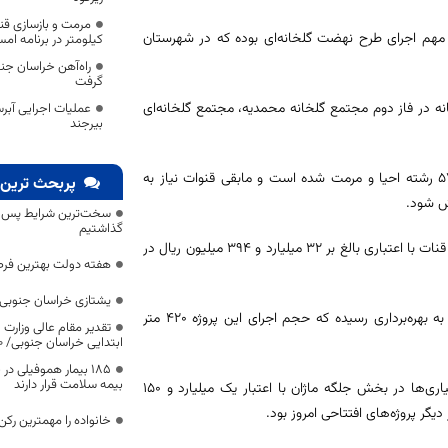
ر مهم اجرای طرح نهضت گلخانه‌ای بوده که در شهرستان
کیلومتر در برنامه امس
راه‌آهن خراسان جنو
گرفت
نه در فاز دوم مجتمع گلخانه محمدیه، مجتمع گلخانه‌ای
عملیات اجرایی آبر
بیرجند
وی افزود: ۴۸۳ رشته قنات در شهرستان خوسف وجود دارد که تاکنون فقط ۵۷ رشته احیا و مرمت شده است و مابقی قنوات نیاز به
پربحث ترین 
خش شود.
سخت‌ترین شرایط پس از 
گذاشتیم
فرماندار خوسف گفت: از ابتدای سال جاری عملیات احیا و مرمت تعداد ۲۹ رشته قنات با اعتباری بالغ بر ۳۲ میلیارد و ۳۹۴ میلیون ریال در
هفته دولت بهترین فرص
یشتازی خراسان جنوبی د
وی ادامه داد: قنات روستای رومنجان با اعتبار یک میلیارد و ۲۰۰ میلیون ریال به بهره‌برداری رسیده که حجم اجرای این پروژه ۴۲۰ متر
تقدیر مقام عالی وزارت
ابتدایی خراسان جنوبی/ ۴۶۰۰ دانش‌آموز زیر چتر «طرح حامی»
۱۸۵ بیمار هموفیلی
بیمه سلامت قرار دارند
آخوندی گفت: ساختمان دهیاری روستای چهکندک به نمایندگی از ۲ پروژه دهیاری‌ها در بخش جلگه ماژان با اعتبار یک میلیارد و ۱۵۰
خانواده را مهمترین رک