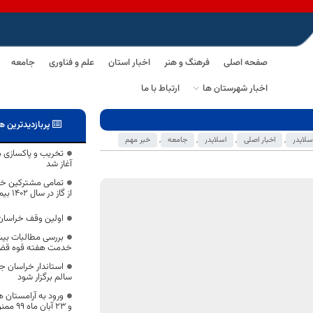
صفحه اصلی
فرهنگ و هنر
اخبار استان
علم و فناوری
جامعه
اخبار شهرستان ها
ارتباط با ما
پربازدیدترین ه
سلایدر
,
اخبار اصلی
,
اسلایدر
,
جامعه
,
خبر مهم
تخریب و پاکسازی م
آغاز شد
تمامی مشترکین خان
از گاز در سال 1402 بیمه شدند
اولین وقف خراسان‌جنوبی
خدمت هفته قوه قضا
استاندار خراسان جن
سالم برگزار شود
و 23 آبان ماه 99 ممنوع است