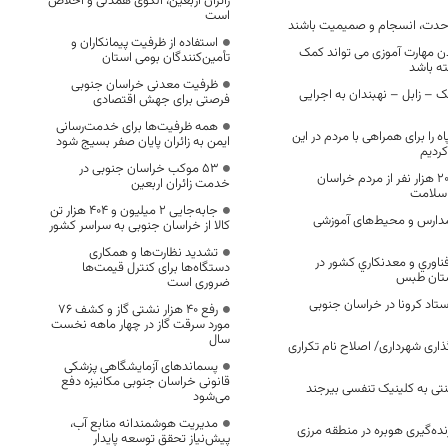
زائران اربعین، الگوی همدلی و اخلاص
است
 وحدت، انسجام و صمیمیت باشند
استفاده از ظرفیت پیمانکاران و
دن مهارت آموزی می تواند کمک
تأمین‌کنندگان بومی استان
ه باشد
ظرفیت معدنی خراسان جنوبی
 – زابل – نهبندان به اجرایی
فرصتی برای جهش اقتصادی
همه ظرفیت‌ها برای خدمت‌رسانی
 را برای همراهی با مردم در این
ایمن به زائران پایان صفر بسیج شود
ردیم
53 موکب خراسان جنوبی در
غربالگری بیش از ۲۰۰ هزار نفر از مردم خراسان
خدمت زائران اربعین
 سلامت
جابه‌جایی 2 میلیون و 404 هزار تن
دارس و محیط‌های آموزشی
کالا از خراسان جنوبی به سراسر کشور
تشدید نظارت‌ها و همکاری
ناوري و معدنكاري كشور در
دستگاه‌ها برای کنترل قیمت‌ها
ستان طبس
ضروری است
ستاد کرونا در خراسان جنوبی
رفع 40 هزار نشتی گاز و کشف 76
مورد سرقت گاز در چهار ماهه نخست
سال
اری شهرداری/ اصلاح نام تکراری
پسماندهای آزمایشگاهی پزشکی
قانونی خراسان جنوبی مکانیزه دفع
 به کلینیک تنفسی بیرجند
می‌شود
مدیریت هوشمندانه منابع آب،
ی ۵۰۰ تله زنده‌گیری هوبره در منطقه مرزی
پیش‌نیاز تحقق توسعه پایدار