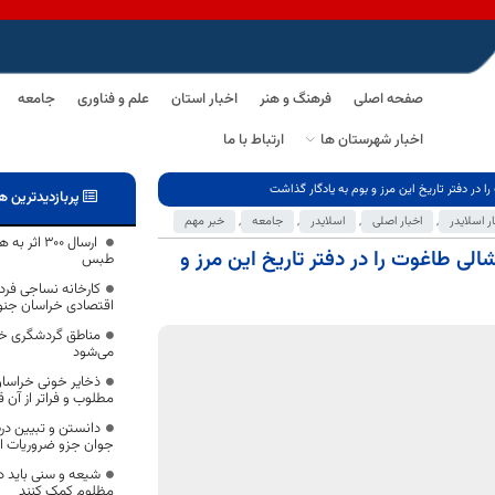
صفحه اصلی
فرهنگ و هنر
اخبار استان
علم و فناوری
جامعه
اخبار شهرستان ها
ارتباط با ما
پربازدیدترین ه
ر اسلایدر
,
اخبار اصلی
,
اسلایدر
,
جامعه
,
خبر مهم
ارسال ٣٠٠
 پوشالی طاغوت را در دفتر تاریخ این مرز و
طبس
کارخانه نساجی فرد
اقتصادی خراسان جن
مناطق گردشگری خرا
می‌شود
ذخایر خونی خراسا
مطلوب و فراتر از آن قر
دانستن و تبیین د
جوان جزو ضروریات 
شیعه و سنی باید در 
مظلوم کمک کنند