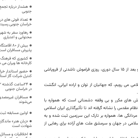
هشدار درباره تجمع
جنوبی
خراسان جنوبی رسید؛
محتوایی و اعتباری
بیش از ۸۰ 
پذیرش مسافران است
کشوری که فرهنگ 
کارخانه ها ویران می م
?۱۲ بهمن ۱۳۵۷ بود که چشم و چراغ این ملت، به مهرآباد دل‏ ها قدم گذاشت و بعد از ۱۵ سال دوری، روزی فراموش ناشدنی از فروپاشی
حضور استاندار خرا
کنترل شرکت گاز استا
 می رویم، که جهانیان از توان و اراده ایرانی، انگشت
در خراسان جنوبی
مسافران غیرمصدوم 
تلاش های مکرر و بی وقفه دشمنانی است که همواره با
می‌شوند
ام مقدس را نشانه گرفته اند تا تأثیرگذاری ایران اسلامی
اولین مسابقه ثبت 
 مردانگی ها، همواره بر تارک این سرزمین ثبت شده و به
«زبان هنر» ماندگارت
 اسلامی در جهان و سرمشق ملت های آزاده برای رهایی از
شهادت است
اخلاقیات و مسائل ا