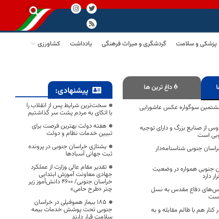
پزشکی و سلامت
گردشگری و میراث فرهنگی
یادداشت
کشاورزی
ا
داغ ترین ها
پیشنهادی:
سخت‌ترین شرایط پس از انقلاب را
 اثر به هشتمین سوگواره عکس عاشورایی
با اتکای به مردم پشت سر گذاشتیم
هفته دولت بهترین فرصت برای
وس از صنایع بزرگ و دارای توجیه
تبیین خدمات نظام و دولت
وبی است
یشتازی خراسان جنوبی در پرونده
سان جنوبی شناسنامه‌دار
ثبت جهانی آسبادها
تقدیر مقام عالی وزارت از عملکرد
ن جنوبی همواره در وضعیت
جهادی معاونت آموزش ابتدایی
ار دارد
خراسان جنوبی/ ۴۶۰۰ دانش‌آموز زیر
چتر «طرح حامی»
رس‌های دفاع مقدس به نسل
است
۱۸۵ بیمار هموفیلی در خراسان
جنوبی تحت پوشش خدمات بیمه
کنار هم با ظالم مقابله و به
سلامت قرار دارند