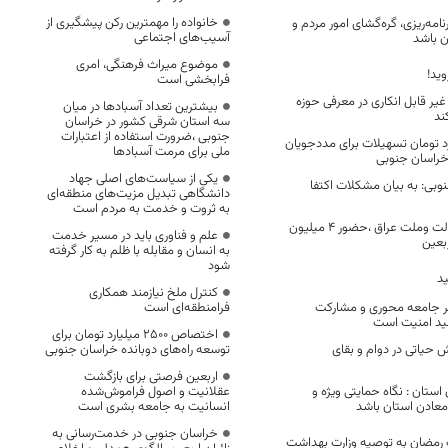
خانواده را مهمترین رکن پیشگیری از
مه‌ریزی، گره‌گشای امور مردم و
آسیب‌های اجتماعی
ن باشد
موضوع میراث فرهنگی، امری
وید!
فرابخشی است
یر قابل انکاری در معرفی حوزه
بیشترین تعداد آسبادها در میان
ند
سه استان شرقی کشور در خراسان
جنوبی ،ضرورت استفاده از اعتبارات
۲۵ میلیارد تومان تسهیلات برای مددجویان
ملی برای مرمت آسبادها
ر خراسان جنوبی
یکی از سیاست‌های اصلی جهاد
وبی: به بیان مشکلات اکتفا
دانشگاهی تبدیل مزیت‌های منطقه‌ای
به ثروت و خدمت به مردم است
تشکر از میزبانی دولت وملت عراق ،حضور ۴ میلیون
علم و فناوری باید در مسیر خدمت
ربعین
به انسان و مقابله با ظلم به کار گرفته
شود
ید
کنترل ملخ نیازمند همکاری
ر جامعه محوری و مشارکت
فرامنطقه‌ای است
لید امنیت است
اختصاص 2500 میلیارد تومان برای
ش حیاتی در دوام و بقای
توسعه راه‌های دوبانده خراسان جنوبی
اربعین فرصتی برای بازگشت
استان : نگاه حمایتی ویژه و
عقلانیت و اصول فراموش‌شده
معادن استان باشد
انسانیت به جامعه بشری است
خراسان جنوبی در خدمت‌رسانی به
ک رمضان به توصیه وزارت بهداشت