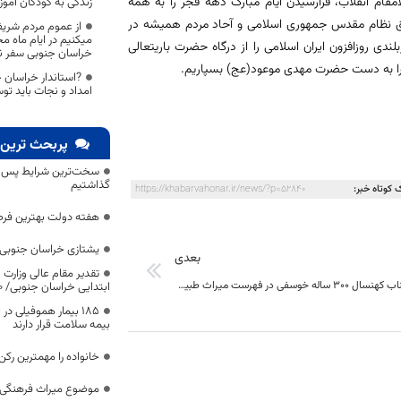
قام انقلاب، فرارسیدن ايام مبارک دهه فجر را به همه
زندگی به کودکان آم
ديق نظام مقدس جمهوری اسلامی و آحاد مردم هميشه در
از عموم مردم شری
میکنیم در ایام ماه م
 روزافزون ایران اسلامی را از درگاه حضرت باریتعالی
خراسان جنوبی سفر نک
ی را به دست حضرت مهدی موعود(عج) بسپاریم.
?استاندار خراسان 
امداد و نجات باید توس
پربحث ترین 
سخت‌ترین شرایط پس از 
گذاشتیم
 کوتاه خبر:
https://khabarvahonar.ir/news/?p=52840
هفته دولت بهترین فرص
یشتازی خراسان جنوبی د
بعدی
تقدیر مقام عالی وزارت
ثبت درخت عناب کهنسال ۳۰۰ ساله خوسفی در فهرست میراث طبیعی کشور
ابتدایی خراسان جنوبی/ ۴۶۰۰ دانش‌آموز زیر چتر «طرح حامی»
۱۸۵ بیمار هموفیلی
بیمه سلامت قرار دارند
خانواده را مهمترین رک
موضوع میراث فرهنگی،