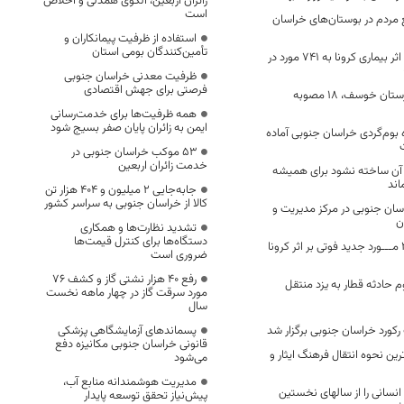
زائران اربعین، الگوی همدلی و اخلاص
است
 مردم در بوستان‌های خراسان
استفاده از ظرفیت پیمانکاران و
تأمین‌کنندگان بومی استان
تعداد فوتی های در اثر بیماری کرونا به 741 مورد در
ظرفیت معدنی خراسان جنوبی
فرصتی برای جهش اقتصادی
رهاورد سفر به شهرستان خوسف، ۱۸ مصوبه
همه ظرفیت‌ها برای خدمت‌رسانی
ایمن به زائران پایان صفر بسیج شود
اقامتگاه بوم‌گردی خراسان جنوبی آماده
53 موکب خراسان جنوبی در
خدمت زائران اربعین
آن ساخته نشود برای همیشه
اند
جابه‌جایی 2 میلیون و 404 هزار تن
کالا از خراسان جنوبی به سراسر کشور
سان جنوبی در مرکز مدیریت و
ن
تشدید نظارت‌ها و همکاری
دستگاه‌ها برای کنترل قیمت‌ها
24ساعت گذشته 2 مـــورد جدید فوتی بر اثر کرونا
ضروری است
رفع 40 هزار نشتی گاز و کشف 76
حادثه قطار به یزد منتقل
مورد سرقت گاز در چهار ماهه نخست
سال
رکورد خراسان جنوبی برگزار شد
پسماندهای آزمایشگاهی پزشکی
قانونی خراسان جنوبی مکانیزه دفع
رین نحوه انتقال فرهنگ ایثار و
می‌شود
مدیریت هوشمندانه منابع آب،
نسانی را از سالهای نخستین
پیش‌نیاز تحقق توسعه پایدار