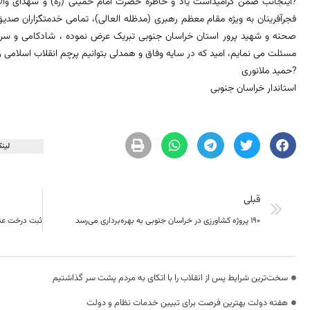
?اینجانب ضمن گراميداشت یاد و خاطره حضرت امام خمینی (ره) و شهدای والام
فجرآفرينان به ويژه مقام معظم رهبری (مدظله العالی)، تمامی خدمتگزاران ص
صحنه و شهيد پرور استان خراسان جنوبی تبریک عرض نموده ، شادکامی و سربلندی
مسئلت می نمایم، امید که در سایه وفاق و همدلی بتوانیم پرچم انقلاب اسلام
?حمید ملانوری
استاندار خراسان جنوبی
لینک
قبلی
۱۹۰ پروژه کشاورزی در خراسان جنوبی به بهره‌برداری می‌رسد
سخت‌ترین شرایط پس از انقلاب را با اتکای به مردم پشت سر گذاشتیم
هفته دولت بهترین فرصت برای تبیین خدمات نظام و دولت