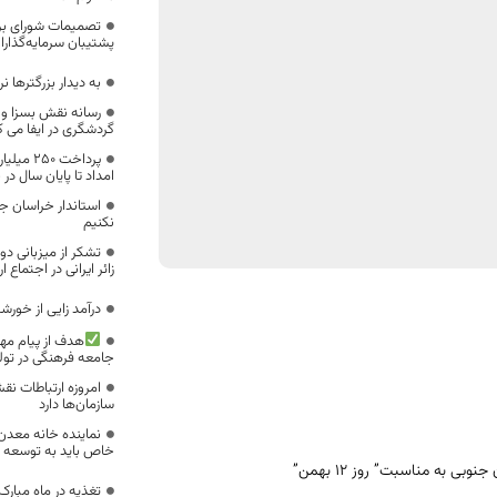
تصمیمات شورای برنا
پشتیبان سرمایه‌گذارا
به دیدار بزرگترها نر
رسانه نقش بسزا و غ
گردشگری در ایفا می ک
پرداخت ۰
امداد تا پایان سال د
استاندار خراسان جن
نکنیم
زائر ایرانی در اجتماع ا
درآمد زایی از خورش
هدف از پیام مه
جامعه فرهنگی در تو
امروزه ارتباطات نق
سازمان‌ها دارد
نماینده خانه معدن 
خاص باید به توسعه 
وبی به مناسبت” روز ۱۲ بهمن”
تغذیه در ماه مبار