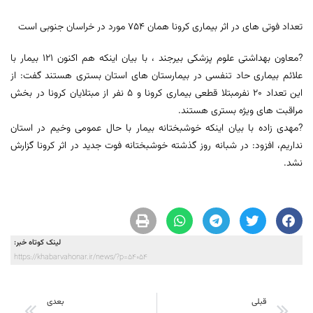
تعداد فوتی های در اثر بیماری کرونا همان ۷۵۴ مورد در خراسان جنوبی است
?معاون بهداشتی علوم پزشکی بیرجند ، با بیان اینکه هم اکنون ۱۲۱ بیمار با
علائم بیماری حاد تنفسی در بیمارستان های استان بستری هستند گفت: از
این تعداد ۲۰ نفرمبتلا قطعی بیماری کرونا و ۵ نفر از مبتلایان کرونا در بخش
مراقبت های ویژه بستری هستند.
?مهدی زاده با بیان اینکه خوشبختانه بیمار با حال عمومی وخیم در استان
نداریم، افزود: در شبانه روز گذشته خوشبختانه فوت جدید در اثر کرونا گزارش
نشد.
لینک کوتاه خبر:
https://khabarvahonar.ir/news/?p=54054
قبلی
بعدی