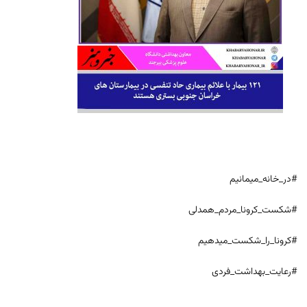
#در_خانه_میمانیم
#شکست_کرونا_مردم_همدلی
#کرونا_را_شکست_میدهیم
#رعایت_بهداشت_فردی