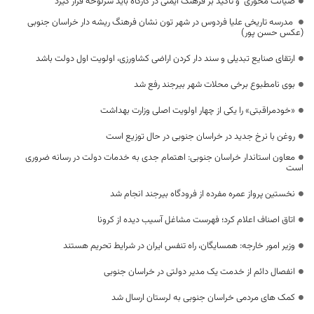
صیانت محوری و تاکید بر فرهنگ ایمنی در کارگاه باید سرلوحه قرار گیرد
مدرسه تاریخی علیا فردوس در شهر تون نشان فرهنگ ریشه دار خراسان جنوبی
(عکس حسن پور)
ارتقای صنایع تبدیلی و سند دار کردن اراضی کشاورزی، اولویت اول دولت باشد
بوی نامطبوع برخی محلات شهر بیرجند رفع شد
«خودمراقبتی» را یکی از چهار اولویت اصلی وزارت بهداشت
روغن با نرخ جدید در خراسان جنوبی در حال توزیع است
معاون استاندار خراسان جنوبی: اهتمام جدی به خدمات دولت در رسانه ضروری
است
نخستین پرواز عمره مفرده از فرودگاه بیرجند انجام شد
اتاق اصناف اعلام کرد؛ فهرست مشاغل آسیب دیده از کرونا
وزیر امور خارجه: همسایگان، راه تنفس ایران در شرایط تحریم هستند
انفصال دائم از خدمت یک مدیر دولتی در خراسان جنوبی
کمک های مردمی خراسان جنوبی به لرستان ارسال شد