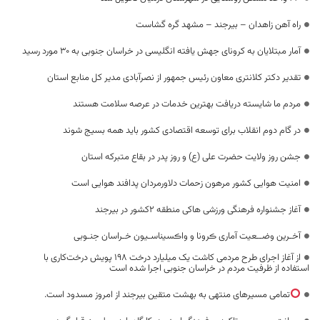
راه آهن زاهدان – بیرجند – مشهد گره گشاست
آمار مبتلایان به کرونای جهش یافته انگلیسی در خراسان جنوبی به ۳۰ مورد رسید
تقدیر دکتر کلانتری معاون رئیس جمهور از نصرآبادی مدیر کل منابع استان
مردم ما شایسته دریافت بهترین خدمات در عرصه سلامت هستند
در گام دوم انقلاب برای توسعه اقتصادی کشور باید همه بسیج شوند
جشن روز ولایت حضرت علی (ع) و روز پدر در بقاع متبرکه استان
امنیت هوایی کشور مرهون زحمات دلاورمردان پدافند هوایی است
آغاز جشنواره فرهنگی ورزشی هاکی منطقه ۲کشور در بیرجند
آخـرین وضــعیت آماری ڪرونا و واڪسیناسـیون خـراسان جنـوبی
از آغاز اجرای طرح مردمی کاشت یک میلیارد درخت ۱۹۸ پویش درخت‌کاری با
استفاده از ظرفیت مردم در خراسان جنوبی اجرا شده است
تمامی مسیرهای منتهی به بهشت متقین بیرجند از امروز مسدود است.