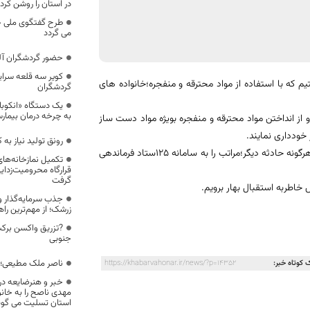
در استان را روشن کرد
طرح گفتگوی ملی خا
می گردد
حضور گردشگران آلم
کویر سه قلعه سرا
که با استفاده از مواد محترقه و منفجره؛خانواده های
گردشگران
یک دستگاه «انکوباتو
به چرخه درمان بیما
و از انداختن مواد محترقه و منفجره بویژه مواد دست ساز
خودداری نمایند.
رونق تولید نیاز به
از همشهریان محترم خواهشمندم در صورت بروز آتشسوزی توام با مخاطره و یا هرگونه حادثه دیگر؛مراتب را به سامانه ۱۲۵ستاد فرماندهی
تکمیل نمازخانه‌های
قرارگاه محرومیت‌زدا
گرفت
خاطربه استقبال بهار برویم.
جذب سرمایه‌گذار و 
زرشک؛ از مهم‌ترین ر
?تزریق واکسن برکت
جنوبی
ناصر ملک مطیعی؛ 
 کوتاه خبر:
https://khabarvahonar.ir/news/?p=14352
خبر و هنرضایعه در
مهدی ناصح را به خانو
استان تسلیت می گوی