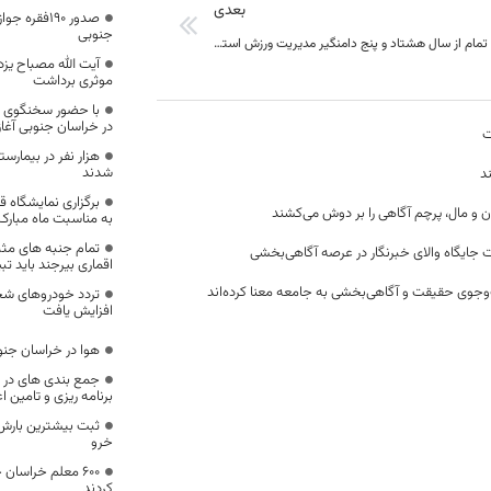
بعدی
صدور 190فق
جنوبی
80 پروژه نیمه تمام از سال هشتاد و پنج دامنگیر مدیریت ورزش استان
آیت الله مصباح یزد
موثری برداشت
با حضور سخنگوی 
در خراسان جنوبی آغا
ت
هزار نفر در بیمارس
شدند
د
برگزاری نمایشگاه 
ن و مال، پرچم آگاهی را بر دوش می‌کشند
به مناسبت ماه مبارک
تمام جنبه های مث
 جایگاه والای خبرنگار در عرصه آگاهی‌بخشی
اقماری بیرجند باید تب
وجوی حقیقت و آگاهی‌بخشی به جامعه معنا کرده‌اند
افزایش یافت
هوا در خراسان جنو
جمع بندی های در 
برنامه ریزی و تامین ا
ثبت بیشترین بارش 
خرو
600 معلم خراسان
کردند