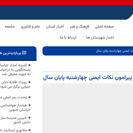
صفحه اصلی
فرهنگ و هنر
اخبار استان
علم و فناوری
جامعه
اخبار شهرستان ها
ارتباط با ما
 ایمنی چهارشنبه پایان سال
پربازدیدترین ه
کمیته امداد خراسان
پاسخگویی به درخواس
به چهره، معرفی شد
یرامون نکات ایمنی چهارشنبه پایان سال
رویداد طلایه داران
جنوبی برگزار می شود
وحدت رمز اصلی عب
هشدار هواشناسی د
خراسان جنوبی
خیرین مدرسه ساز 
دانش کشور
ملانوری استاندار 