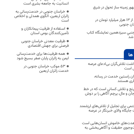
انسانیت به جامعه بشری است
هور زمینه ساز تحول در شرق
خراسان جنوبی در خدمت‌رسانی به
زائران اربعین، الگوی همدلی و اخلاص
سرمایه‌گذاری بیش از ۱۳ هزار میلیارد تومان در
است
ن جنوبی
استفاده از ظرفیت پیمانکاران و
نبي سيزدهمين نمايشگاه كتاب
تأمین‌کنندگان بومی استان
 شد
ظرفیت معدنی خراسان جنوبی
فرصتی برای جهش اقتصادی
همه ظرفیت‌ها برای خدمت‌رسانی
ها
ایمن به زائران پایان صفر بسیج شود
اشت تلاش‌گران بی‌ادعای عرصه
53 موکب خراسان جنوبی در
ی است
خدمت زائران اربعین
اران راستین خدمت در رسانه،
اری هستند
 رنج و تلاش کسانی است که در خط
 جان و مال، پرچم آگاهی را بر دوش
نمی برای تجلیل از تلاش‌های ارزشمند
ایگاه والای خبرنگار در عرصه
مجاهدت‌های خاموش انسان‌هایی است
ت‌وجوی حقیقت و آگاهی‌بخشی به