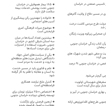
ره جواز تاسیس صنعتی در خراسان
۱۸۵ بیمار هموفیلی در خراسان
جنوبی تحت پوشش خدمات بیمه
سلامت قرار دارند
ی در مسیر دفاع از ولایت گام‌های
خانواده را مهمترین رکن پیشگیری از
آسیب‌های اجتماعی
دولت طرح مردمی کاشت درخت
ز شد
موضوع میراث فرهنگی، امری
فرابخشی است
تان صحرایی زیرکوه ویزیت رایگان
بیشترین تعداد آسبادها در میان
سه استان شرقی کشور در خراسان
قرآن کتاب زندگی خراسان جنوبی
جنوبی ،ضرورت استفاده از اعتبارات
 رمضان
ملی برای مرمت آسبادها
بت و منفی شهر شدن شهرک های
یکی از سیاست‌های اصلی جهاد
یین گردد
دانشگاهی تبدیل مزیت‌های منطقه‌ای
به ثروت و خدمت به مردم است
تردد خودروهای شخصی در خراسان جنوبی ۹۱ درصد
علم و فناوری باید در مسیر خدمت
به انسان و مقابله با ظلم به کار گرفته
شود
بی گرم‌تر می‌شود
کنترل ملخ نیازمند همکاری
سفرهای شهرستانی اولویت
فرامنطقه‌ای است
عتبار برای سال آینده است
اختصاص 2500 میلیارد تومان برای
بهاری خراسان جنوبی در آبیز و
توسعه راه‌های دوبانده خراسان جنوبی
اربعین فرصتی برای بازگشت
 جنوبی طرح‌های اقدام‌پژوهی ارائه
عقلانیت و اصول فراموش‌شده