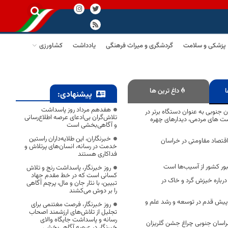
پزشکی و سلامت
گردشگری و میراث فرهنگی
یادداشت
کشاورزی
ا
داغ ترین ها
پیشنهادی:
هفدهم مرداد روز پاسداشت
 جنوبی به عنوان دستگاه برتر در
تلاش‌گران بی‌ادعای عرصه اطلاع‌رسانی
ت های مردمی، دیدارهای چهره
و آگاهی‌بخشی است
خبرنگاران، این طلایه‌داران راستین
 اقتصاد مقاومتی در خراسان
خدمت در رسانه، انسان‌های پرتلاش و
فداکاری هستند
ور کشور از آسیب‌ها است
روز خبرنگار، پاسداشت رنج و تلاش
کسانی است که در خط مقدم جهاد
رباره خیزش گرد و خاک در
تبیین، با نثار جان و مال، پرچم آگاهی
را بر دوش می‌کشند
پیش قدم در توسعه و رشد علم و
روز خبرنگار، فرصت مغتنمی برای
تجلیل از تلاش‌های ارزشمند اصحاب
رسانه و پاسداشت جایگاه والای
خراسان جنوبی چراغ جشن گلریزان
خبرنگار در عرصه آگاهی‌بخشی