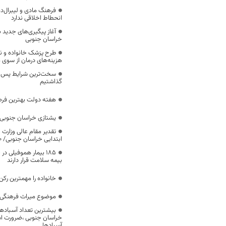
فرهنگ مادی و لیبرال‌د
انحطاط اخلاقی ندارد
آغاز پیگیری‌های جدید ب
خراسان جنوبی
طرح پزشک خانواده و 
هزینه‌های درمان از سوی
سخت‌ترین شرایط پس از 
گذاشتیم
هفته دولت بهترین فرص
یشتازی خراسان جنوبی د
تقدیر مقام عالی وزارت
ابتدایی خراسان جنوبی/ ۴۶۰۰ دانش‌آموز زیر چتر «طرح حامی»
۱۸۵ بیمار هموفیلی
بیمه سلامت قرار دارند
خانواده را مهمترین رک
موضوع میراث فرهنگی،
بیشترین تعداد آسبادها
خراسان جنوبی ،ضرورت است
آسبادها