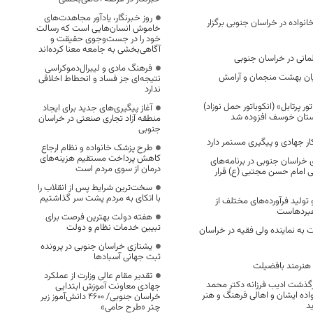
روز خبرنگار، یادآور مجاهدت‌های
نواده در خراسان جنوبی برگزار
خاموش انسان‌هایی است که رسالت
خود را در جست‌وجوی حقیقت و
آگاهی‌بخشی به جامعه معنا کرده‌اند
انی در خراسان جنوبی
فرهنگ مادی و لیبرال‌دموکراسی
یان بهشت منجمان و آرامش
نتیجه‌ای جز فساد و انحطاط اخلاقی
ندارد
ر پرتابل» (انکوباتور حمل نوزاد)
آغاز پیگیری‌های جدید برای ایجاد
رستان خوسف افزوده شد
منطقه آزاد تجاری صنعتی در خراسان
جنوبی
 کار جهادی و پیگیری مستمر دارد
طرح پزشک خانواده و نظام ارجاع
کاهش پرداخت مستقیم هزینه‌های
 خراسان جنوبی در برنامه‌های
درمان از سوی مردم است
یی امام حسن مجتبی (ع) قرار
سخت‌ترین شرایط پس از انقلاب را
با اتکای به مردم پشت سر گذاشتیم
تولید فرآورده‌های مختلف از
اهبردهاست
هفته دولت بهترین فرصت برای
تبیین خدمات نظام و دولت
 به نماینده ولی فقیه در خراسان
یشتازی خراسان جنوبی در پرونده
ثبت جهانی آسبادها
هنرمند بافضیلت
تقدیر مقام عالی وزارت از عملکرد
گذشت ادیب فرزانه دکتر محمد
جهادی معاونت آموزش ابتدایی
اده ایشان و اهالی فرهنگ و هنر
خراسان جنوبی/ ۴۶۰۰ دانش‌آموز زیر
د
چتر «طرح حامی»