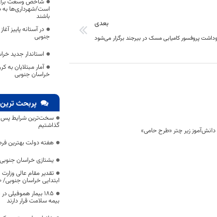
شاخص وسعت برای ت
است/شهرداری‌ها به د
باشند
بعدی
در آستانه پاییز آغ
جنوبی
داشت پروفسور کامیابی مسک در بیرجند برگزار می‌شود
استاندار جدید خرا
آمار مبتلایان به ک
خراسان جنوبی
پربحث ترین 
سخت‌ترین شرایط پس از 
گذاشتیم
هفته دولت بهترین فرص
یشتازی خراسان جنوبی د
تقدیر مقام عالی وزارت
ابتدایی خراسان جنوبی/ ۴۶۰۰ دانش‌آموز زیر چتر «طرح حامی»
۱۸۵ بیمار هموفیلی
بیمه سلامت قرار دارند