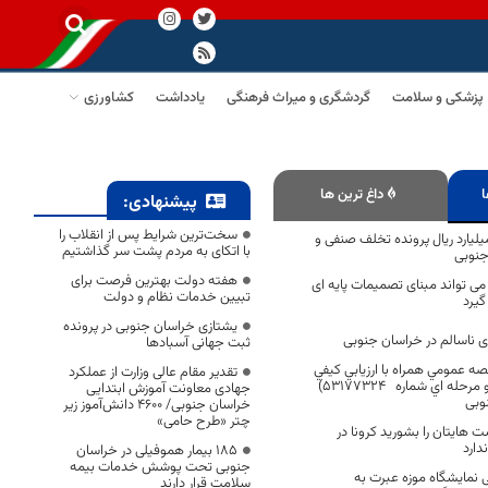
پزشکی و سلامت
گردشگری و میراث فرهنگی
یادداشت
کشاورزی
ا
داغ ترین ها
پیشنهادی:
سخت‌ترین شرایط پس از انقلاب را
کیل بیش از 2 میلیارد ریال پرونده تخلف صنفی و
با اتکای به مردم پشت سر گذاشتیم
جنوبی
هفته دولت بهترین فرصت برای
ی تواند مبنای تصمیمات پایه ای
تبیین خدمات نظام و دولت
گیرد
یشتازی خراسان جنوبی در پرونده
ثبت جهانی آسبادها
ه عمومي همراه با ارزيابي كيفي
تقدیر مقام عالی وزارت از عملکرد
(مناقصه عمومي و دو مرحله اي شماره 53177324)
جهادی معاونت آموزش ابتدایی
وبی
خراسان جنوبی/ ۴۶۰۰ دانش‌آموز زیر
چتر «طرح حامی»
هایتان را بشورید کرونا در
ارد
۱۸۵ بیمار هموفیلی در خراسان
جنوبی تحت پوشش خدمات بیمه
یی نمایشگاه موزه عبرت به
سلامت قرار دارند