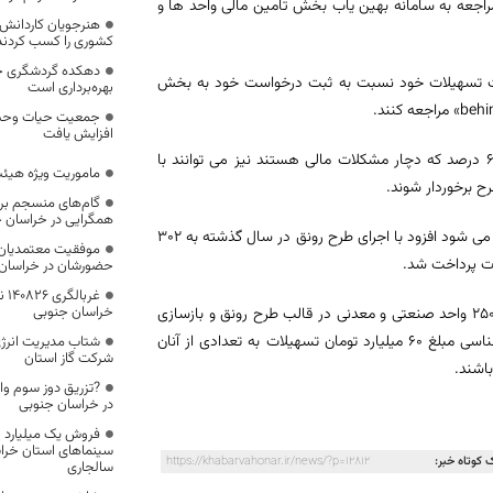
مراجعه به سامانه بهین یاب بخش تامین مالی واحد ها و
هنرجویان کاردانش
کشوری را کسب کردند
دهکده گردشگری چها
واست تسهیلات خود نسبت به ثبت درخواست خود به بخش
بهره‌برداری است
افزایش یافت
شهرکی خاطر نشان کرد همچنین طرح های تولیدی با پیشرفت فیزیکی بالای ۶۰ درصد که دچار مشکلات مالی هستند نیز می توانند با
ماموریت ویژه هیئ
ح برخوردار شوند.
گام‌های منسجم برا
همگرایی در خراسان 
شهرکی با بیان اینکه تسهیلات مربوطه با نرخ مصوب شورای پول و اعتبار پرداخت می شود افزود با اجرای طرح رونق در سال گذشته به 302
موفقیت معتمدیان 
حضورشان در خراسان
غر
خراسان جنوبی
وی با اشاره به ادامه طرح رونق تولید در سالجاری گفت: از ابتدای سالجاری نیز 250 واحد صنعتی و معدنی در قالب طرح رونق و بازسازی
صنایع و معادن در سامانه بهین یاب ثبت نام نمودند که پس از بررسی و کارشناسی مبلغ 60 میلیارد تومان تسهیلات به تعدادی از آنان
شتاب مدیریت انرژ
شرکت گاز استان
اشند.
در خراسان جنوبی
سینماهای استان خرا
 کوتاه خبر:
https://khabarvahonar.ir/news/?p=12812
سالجاری