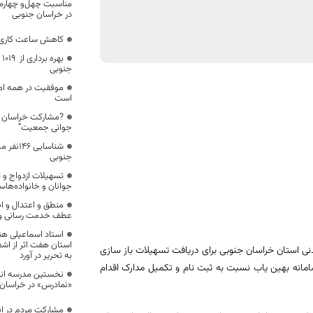
مناسبت چهل‌و چهارمی
در خراسان جنوبی
کاهش ساعت کاری اد
ب
جنوبی
موفقیت در همه امو
است
?مشارکت خراسان جن
جوانی جمعیت”
شناسایی
جنوبی
تسهیلات ازدواج و ف
جوانان و خانواده‌ها
منطق و اعتدال و ا
عطف خدمت رسانی و ح
استاد اسماعیلی ه
استان هفت اثر از اش
استان خراسان جنوبی برای دریافت تسهیلات باز سازی
به تحریر در آورد
 دارند با مراجعه به سامانه بهین یاب نسبت به ثبت نام و تکمیل مدارک اقدام
نخستین مدرسه انس
«نمادرس» در خراسان 
مشارکت مردم در ان