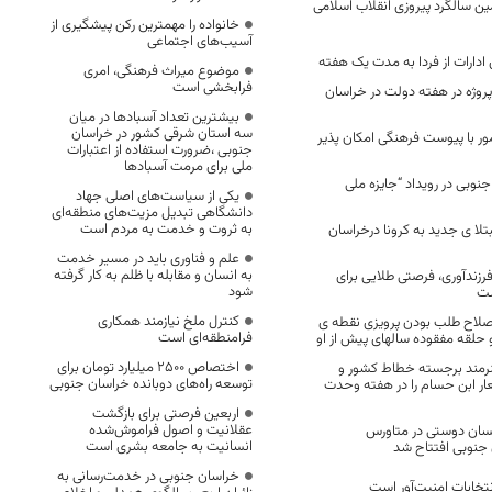
ن سالگرد پیروزی انقلاب اسلامی
خانواده را مهمترین رکن پیشگیری از
آسیب‌های اجتماعی
ارات از فردا به مدت یک هفته
موضوع میراث فرهنگی، امری
فرابخشی است
هره برداری از ۱۰۱۹ پروژه در هفته دولت در خراسان
بیشترین تعداد آسبادها در میان
سه استان شرقی کشور در خراسان
ر با پیوست فرهنگی امکان پذیر
جنوبی ،ضرورت استفاده از اعتبارات
ملی برای مرمت آسبادها
وبی در رویداد “جایزه ملی
یکی از سیاست‌های اصلی جهاد
دانشگاهی تبدیل مزیت‌های منطقه‌ای
به ثروت و خدمت به مردم است
 146نفر مبتلا ی جدید به کرونا درخراسان
علم و فناوری باید در مسیر خدمت
به انسان و مقابله با ظلم به کار گرفته
رزندآوری، فرصتی طلایی برای
شود
ست
کنترل ملخ نیازمند همکاری
صلاح طلب بودن پرویزی نقطه ی
فرامنطقه‌ای است
لقه مفقوده سالهای پیش از او
اختصاص 2500 میلیارد تومان برای
نرمند برجسته خطاط کشور و
توسعه راه‌های دوبانده خراسان جنوبی
عار ابن حسام را در هفته وحدت
اربعین فرصتی برای بازگشت
عقلانیت و اصول فراموش‌شده
ان دوستی در متاورس
انسانیت به جامعه بشری است
جنوبی افتتاح شد
خراسان جنوبی در خدمت‌رسانی به
تخابات امنیت‌آور است