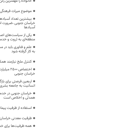
خانواده را مهمترین رک
موضوع میراث فرهنگی،
بیشترین تعداد آسبادها
خراسان جنوبی ،ضرورت است
آسبادها
یکی از سیاست‌های اصل
منطقه‌ای به ثروت و خد
علم و فناوری باید در م
به کار گرفته شود
کنترل ملخ نیازمند همک
اختصاص 500
خراسان جنوبی
اربعین فرصتی برای با
انسانیت به جامعه بشری
خراسان جنوبی در خدمت‌
همدلی و اخلاص است
استفاده از ظرفیت پیمان
ظرفیت معدنی خراسان 
همه ظرفیت‌ها برای خدم