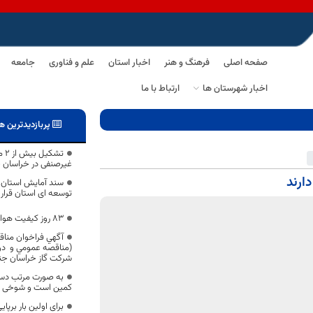
صفحه اصلی
فرهنگ و هنر
اخبار استان
علم و فناوری
جامعه
اخبار شهرستان ها
ارتباط با ما
پربازدیدترین ه
تش
غیرصنفی در خراسان 
سند آمایش استان م
توسعه ای استان قرار 
۸۳ روز کیفیت هوای ناسالم در خراسان جنوبی
آگهي فراخوان مناقص
شرکت گاز خراسان جن
به صورت مرتب دست 
کمین است و شوخی ند
برای اولین بار برپا