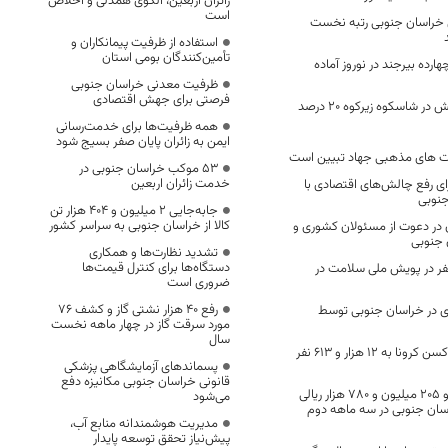
زائران اربعین، الگوی همدلی و اخلاص
است
 خراسان جنوبی رتبه نخست
استفاده از ظرفیت پیمانکاران و
تأمین‌کنندگان بومی استان
رده بیرجند در نوروز آماده
ظرفیت معدنی خراسان جنوبی
فرصتی برای جهش اقتصادی
جمعیت حیات وحش در شاسکوه زیرکوه ۲۰ درصد
همه ظرفیت‌ها برای خدمت‌رسانی
ایمن به زائران پایان صفر بسیج شود
ت های مذهبی جهاد تبیین است
53 موکب خراسان جنوبی در
خدمت زائران اربعین
ی رفع چالش‌های اقتصادی با
جنوبی
جابه‌جایی 2 میلیون و 404 هزار تن
کالا از خراسان جنوبی به سراسر کشور
در دعوت از مسئولان کشوری و
 جنوبی
تشدید نظارت‌ها و همکاری
دستگاه‌ها برای کنترل قیمت‌ها
بالگری 140826 نفر در پویش ملی سلامت در
ضروری است
رفع 40 هزار نشتی گاز و کشف 76
ی در خراسان جنوبی توسط
مورد سرقت گاز در چهار ماهه نخست
سال
?تزریق دوز سوم واکسن کرونا به ۱۲ هزار و ۶۱۳ نفر
پسماندهای آزمایشگاهی پزشکی
قانونی خراسان جنوبی مکانیزه دفع
فروش یک میلیارد و ۲۰۵ میلیون و ۷۸۰ هزار ریالی
می‌شود
سان جنوبی در سه ماهه دوم
مدیریت هوشمندانه منابع آب،
پیش‌نیاز تحقق توسعه پایدار