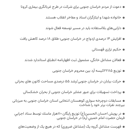
دعوت از مردم خراسان جنوبی برای شرکت در طرح غربالگری بیماری کرونا
خانواده شهدا و ایثارگران اسناد و مفاخر انقلاب هستند
دارایی‌های بلااستفاده باید در مسیر توسعه فعال شوند
افزایش ۱۴ درصدی ازدواج در خراسان جنوبی؛ طلاق ۱۸ درصد کاهش یافت
حکیم نزاری قهستانی
فعالان مشاغل خانگی، مشمول ثبت اظهارنامه انطباق استاندارد شدند
توزیع ۲۲۸۵کیسه آرد بین محروم خراسان جنوبی
حرکت بیابان در خراسان جنوبی/رشد ۵۵ درصدی مساحت کانون های بحرانی
پرداخت تسهیلات برای عبور عشایر خراسان جنوبی از بحران خشکسالی
مسابقات دوچرخه سواری کوهستان انتخابی استان خراسان جنوبی به میزبانی
بیرجند نفرات برتر خود را شناخت
در پويش احسان الحسين(ع) توزيع رایگان 70هزار ماسك توسط ستاد اجرايي
فرمان حضرت امام خميني (ره) در خراسان جنوبی
فهرست مشاغل گروه یک (مشاغل ضروری) که در هیچ یک از وضعیت‌های