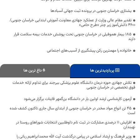
یشتازی خراسان جنوبی در پرونده ثبت جهانی آسبادها
تقدیر مقام عالی وزارت از عملکرد جهادی معاونت آموزش ابتدایی خراسان جنوبی/
۴۶۰۰ دانش‌آموز زیر چتر «طرح حامی»
۱۸۵ بیمار هموفیلی در خراسان جنوبی تحت پوشش خدمات بیمه سلامت قرار
دارند
خانواده را مهمترین رکن پیشگیری از آسیب‌های اجتماعی
پربازدیدترین ها
داغ ترین ها
تلاش جهادی حوزه درمان دانشگاه علوم پزشکی بیرجند برای تداوم ارائه خدمات
فوق تخصصی در خراسان جنوبی
آزمون کارشناسی ارشد اولین بار در دانشگاه بزرگمهر قاینات برگزار می‌شود
۴۵ تن انواع مواد مخدر در خراسان جنوبی از ابتدای سال جاری تاکنون کشف شده
است
افزایش ۱۱ درصدی مشارکت در ثبت نام داوطلبین انتخابات شوراهای روستا در
نهبندان
وزیر فرهنگ و ارشاد اسلامی در پیامی درگذشت آیت الله محمدابراهیم ربانی را