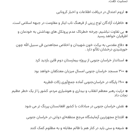
تسلیت گفت.
لزوم اعتدال در دریافت اطلاعات و اخبار کرونایی
خاطرات آزادگان لوح زرینی از فرهنگ ناب ایثار و مقاومت در جبهه اسلامی است.
بی تفاوت نباشیم ،چرخه خطرناک عدم پروتکل های بهداشتی به خودمان و
اطرفیان خواهد رسید
دفاع مقدس به برکت خون شهیدان و اخلاص مجاهدین فی سبیل الله چون
خورشیدی درخشان تلألو دارد .
استاندار خراسان جنوبی از پروژه بیمارستان دوم قاین بازدید کرد
۳۰۰ مسجد خراسان جنوبی امسال میزبان معتکفان خواهد بود
۱۹۰۰ پایگاه در خراسان‌جنوبی آماده جمع‌آوری زکات فطریه
درایت رهبر معظم انقلاب و بیداری و هوشیاری مردم، کشور را از یک خطر عظیم
نجات داد
نقش خراسان جنوبی در مبادلات با کشور افغانستان پررنگ تر می شود
افتتاح مجهزترین آزمایشگاه مرجع منطقه‌ای دولتی در خراسان جنوبی
شیعه و سنی باید در کنار هم با ظالم مقابله و به مظلوم کمک کنند