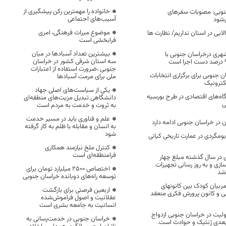
خانواده را مهمترین رکن پیشگیری از
جنوبی: مصوبات سفرهای
آسیب‌های اجتماعی
‌شود
موضوع میراث فرهنگی، امری
ایی در استان نداریم/ نظارت ها
فرابخشی است
بیشترین تعداد آسبادها در میان
نی شهری درخراسان جنوبی با
سه استان شرقی کشور در خراسان
جنوبی ،ضرورت استفاده از اعتبارات
 جنوبی برای برگزاری انتخابات
ملی برای مرمت آسبادها
کترونیک
یکی از سیاست‌های اصلی جهاد
اه‌های اقتصادی در طرح بورسیه
دانشگاهی تبدیل مزیت‌های منطقه‌ای
ی
به ثروت و خدمت به مردم است
علم و فناوری باید در مسیر خدمت
 در خراسان جنوبی ادامه دارد
به انسان و مقابله با ظلم به کار گرفته
شود
 بومگردی در عمارت تاریخی کیانی
کنترل ملخ نیازمند همکاری
فرامنطقه‌ای است
ی در سال گذشته مبلغ چهار
سازی و به روز رسانی تجهیزات
اختصاص 2500 میلیارد تومان برای
شد
توسعه راه‌های دوبانده خراسان جنوبی
مربیان کودک بین کانونهای
اربعین فرصتی برای بازگشت
 و کانون پرورش فکری منعقد
عقلانیت و اصول فراموش‌شده
انسانیت به جامعه بشری است
لیت در خراسان جنوبی ازدواج
خراسان جنوبی در خدمت‌رسانی به
ی بعدی ژنتیک و حوادث است.