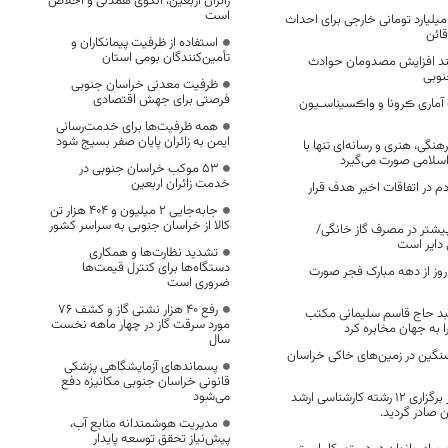
زائران اربعین، الگوی همدلی و اخلاص
است
رمایه‌گذاری ۱۵۰۰ میلیارد تومانی خارجی برای احداث
قائن
استفاده از ظرفیت پیمانکاران و
تأمین‌کنندگان بومی استان
نند افزایش مصدومان حوادث
نوبی
ظرفیت معدنی خراسان جنوبی
فرصتی برای جهش اقتصادی
آماری ڪرونا و واڪسیناسـیون
همه ظرفیت‌ها برای خدمت‌رسانی
ایمن به زائران پایان صفر بسیج شود
گی، هنری و رسانه‌ای تنها با
اسلامی صورت می‌گیرد
53 موکب خراسان جنوبی در
خدمت زائران اربعین
 در اتفاقات اخیر هدف قرار
جابه‌جایی 2 میلیون و 404 هزار تن
کالا از خراسان جنوبی به سراسر کشور
یشتر در مصرف گاز خانگی/
 دایر است
تشدید نظارت‌ها و همکاری
دستگاه‌ها برای کنترل قیمت‌ها
وز از دهه مبارک فجر صورت
ضروری است
رفع 40 هزار نشتی گاز و کشف 76
د حاج قاسم سلیمانی مکتب
مورد سرقت گاز در چهار ماهه نخست
 به جهان مخابره کرد
سال
گین در زمین‌های خاکی خراسان
پسماندهای آزمایشگاهی پزشکی
قانونی خراسان جنوبی مکانیزه دفع
می‌شود
برای اولین بار مجوز برگزاری ۱۲ رشته کارشناسی ارشد
 صادر گردید.
مدیریت هوشمندانه منابع آب،
پیش‌نیاز تحقق توسعه پایدار