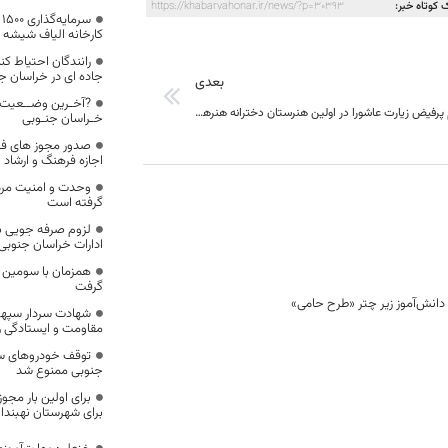
 کوتاه خبر:
https://khabarvahonar.ir/news/?p=30393
س
کارخانه الیاف شیشه 
رانندگان احتیاط ک
جاده ای در خراسان ج
بعدی
?آخـرین وضــعیت 
برپایی مراسم پرفیض زیارت عاشورا در اولین هنرستان دخترانه هنرهای زیبای خراسان جنوبی
خـراسان جنـوبی
صدور مجوز های فرهن
اجازه فرهنگ و ارشاد 
وحدت و امنیت مردم
گرفته است
لزوم صرفه جویی ب
ادارات خراسان جنوبی
همزمان با سومین ر
گرفت
شهادت سردار سپهب
مقاومت و ایستادگی را
توقف خودروهای سن
جنوبی ممنوع شد
برای شهرستان نهبندان