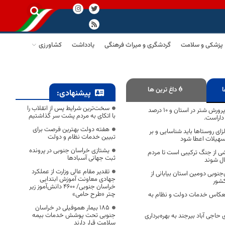
پزشکی و سلامت
گردشگری و میراث فرهنگی
یادداشت
کشاورزی
ا
داغ ترین ها
پیشنهادی:
سخت‌ترین شرایط پس از انقلاب را
نهبندان قطب اول پرورش شتر در استان و 10 درصد
با اتکای به مردم پشت سر گذاشتیم
داراست.
هفته دولت بهترین فرصت برای
ای روستاها باید شناسایی و بر
تبیین خدمات نظام و دولت
سهیلات اعطا شود
یشتازی خراسان جنوبی در پرونده
ی از جنگ ترکیبی است تا مردم
ثبت جهانی آسبادها
ال شوند
تقدیر مقام عالی وزارت از عملکرد
نوبی دومین استان بیابانی از
جهادی معاونت آموزش ابتدایی
کشور
خراسان جنوبی/ ۴۶۰۰ دانش‌آموز زیر
چتر «طرح حامی»
عکاس خدمات دولت و نظام به
۱۸۵ بیمار هموفیلی در خراسان
جنوبی تحت پوشش خدمات بیمه
 حاجی آباد بیرجند به بهره‌برداری
سلامت قرار دارند