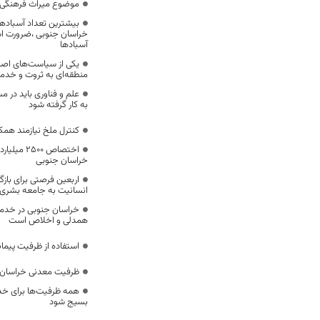
موضوع میراث فرهنگی،
بیشترین تعداد آسبادها
خراسان جنوبی ،ضرورت است
آسبادها
یکی از سیاست‌های اصل
منطقه‌ای به ثروت و خد
علم و فناوری باید در م
به کار گرفته شود
کنترل ملخ نیازمند همک
اختصاص 500
خراسان جنوبی
اربعین فرصتی برای با
انسانیت به جامعه بشری
خراسان جنوبی در خدمت‌
همدلی و اخلاص است
استفاده از ظرفیت پیمان
ظرفیت معدنی خراسان 
همه ظرفیت‌ها برای خدم
بسیج شود