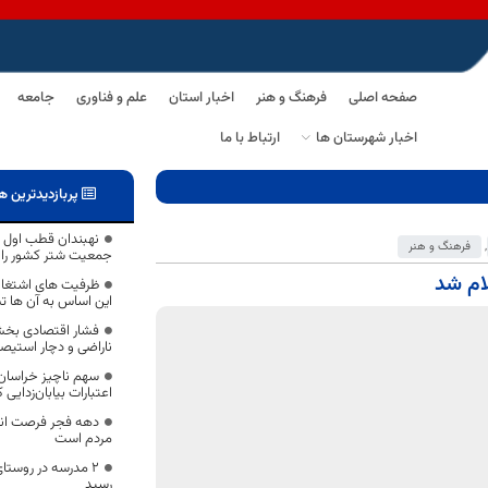
صفحه اصلی
فرهنگ و هنر
اخبار استان
علم و فناوری
جامعه
اخبار شهرستان ها
ارتباط با ما
پربازدیدترین ه
,
فرهنگ و هنر
جمعیت شتر کشور را 
ام شد
ظرفیت های اشتغالز
این اساس به آن ها ت
فشار اقتصادی بخش
ناراضی و دچار استیص
سهم ناچیز خراسان‌ج
اعتبارات بیابان‌زدایی 
دهه فجر فرصت ان
مردم است
۲ مدرسه در روستای
رسید