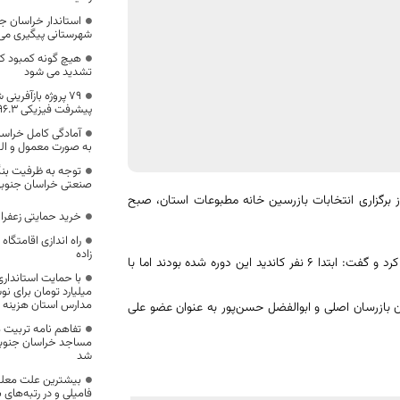
استاندار خراسان‌ 
شهرستانی پیگیری می
هیچ گونه کمبود کال
تشدید می شود
۷۹ پروژه بازآفری
پیشرفت فیزیکی ۹۶.۳ درصد دست اجرا است
آمادگی کامل خراسان
به صورت معمول و ال
توجه به ظرفیت بنگ
صنعتی خراسان جنوب
 برگزاری انتخابات بازرسین خانه مطبوعات استان، صبح
خرید حمایتی زعفران
راه اندازی اقامتگاه
زاده
محمود رمضانی با بیان این خبر، به ۷۶ نفر شرکت کننده در این انتخابات اشاره کرد و گفت: ابتدا ۶ نفر کاندید این دوره شده بودند اما با
با حمایت استاندار
میلیارد تومان برای نو
مدارس استان هزینه 
ن بازرسان اصلی و ابوالفضل حسن‌پور به عنوان عضو علی
تفاهم نامه تربیت 
مساجد خراسان جنوبی
شد
بیشترین علت معلو
فامیلی و در رتبه‌ها