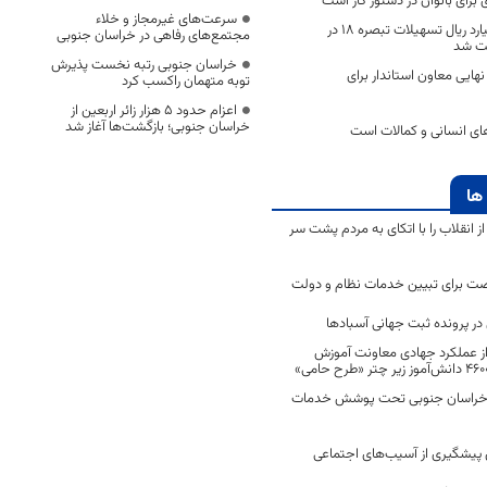
 برای بانوان در دستور کار است
سرعت‌های غیرمجاز و خلاء
پنج هزار و ۳۶۰ میلیارد ریال تسهیلات تبصره ۱۸ در
مجتمع‌های رفاهی در خراسان جنوبی
خت شد
خراسان جنوبی رتبه نخست پذیرش
ندی نهایی معاون استاندار برای
توبه متهمان راکسب کرد
اعزام حدود 5 هزار زائر اربعین از
خراسان جنوبی؛ بازگشت‌ها آغاز شد
های انسانی و کمالات است
ها
انقلاب را با اتکای به مردم پشت سر
ت برای تبیین خدمات نظام و دولت
ر پرونده ثبت جهانی آسبادها
 از عملکرد جهادی معاونت آموزش
 در خراسان جنوبی تحت پوشش خدمات
ن پیشگیری از آسیب‌های اجتماعی