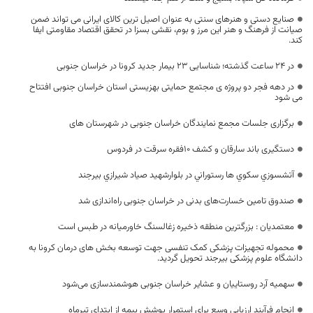
صنایع دستی و هنرهای سنتی به عنوان اصیل ترین کالای ایرانی می تواند ضمن
صیانت از فرهنگ و هنر این مرز و بوم، نقشی بسزا در تحقق اقتصاد مقاومتی ایفا
کند.
در 24 ساعت گذشته؛ شناسایی 23 بیمار جدید کرونا در خراسان جنوبی
در دهه فجر دو پروژه ی مجتمع حمایتی بهزیستی استان خراسان جنوبی افتتاح
می شود
برگزاری جلسات مجمع نمایندگان خراسان جنوبی در شهرستان های
دستگیری باند سارقان و کشف ۱۰فقره سرقت در فردوس
آتشسوزي سكوي ها رستوراني در بلوارشهید صياد شيرازي بیرجند
صندوق تامین خسارت‌های بدنی در خراسان جنوبی راه‌اندازی شد
معتمدیان : بزرگترین منطقه ذخیره زغالسنگ خاورمیانه در طبس است
محموله تجهیزات پزشکی کمک تنفسی جهت توسعه بخش های درمان کرونا به
دانشگاه علوم پزشکی بیرجند تحویل گردید.
سهمیه آرد روستاییان و عشایر خراسان جنوبی هوشمندسازی می‌شود
انجام فرآیند ارزیابی وسع برای استمرار پوشش بیمه از ابتدای تیرماه