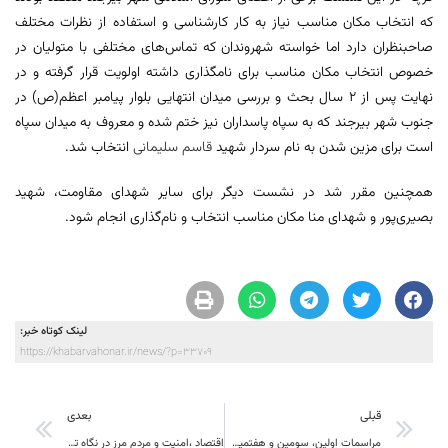
که انتخاب مکان مناسب نیاز به کار کارشناسی و استفاده از نظرات مختلف
صاحبنظران دارد اما خواسته شهروندان که تماس‌های مختلفی با متولیان در
خصوص انتخاب مکان مناسب برای نامگذاری داشته اولویت قرار گرفته و در
نهایت پس از ۲ سال بحث و بررسی میدان انتهایی بلوار پیامبر اعظم(ص) در
جنوب شهر بیرجند که به سپاه پاسداران نیز ختم شده و معروف به میدان سپاه
است برای مزین شدن به نام سردار شهید
قاسم سلیمانی
انتخاب شد.
همچنین مقرر شد در نشست دیگر برای سایر شهدای مقاومت، شهید
بصیری‌پور و شهدای منا مکان مناسب انتخاب و نام‌گذاری انجام شود.
لینک کوتاه خبر:
https://khabarvahonar.ir/news/?p=33709
قبلی
بعدی
مراسمات اولین، سومين و هفتمین روز پس از تشییع و تدفین شهید والامقام سپهبد حاج قاسم سلیمانی در بیرجند
اقتصاد ،امنیت و مردم مرز در نگاه تیزبین معتمدیان استاندار جهادی و توسعه گرا خراسان جنوبی