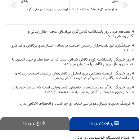
قبلی
بعدی
دیدار مدیر کل فرهنگ و ارشاد اسلامی خراسان جنوبی با مدیر کل کانون پرورش فکری کودکان و نوجوانان استان
دارو‌های بیماران خاص حتی اگر در داروخانه موجود نباشد در اسرع وقت تامین می‌شود.
هفدهم مرداد روز پاسداشت تلاش‌گران بی‌ادعای عرصه اطلاع‌رسانی و
آگاهی‌بخشی است
خبرنگاران، این طلایه‌داران راستین خدمت در رسانه، انسان‌های پرتلاش و فداکاری
هستند
روز خبرنگار، پاسداشت رنج و تلاش کسانی است که در خط مقدم جهاد تبیین، با
نثار جان و مال، پرچم آگاهی را بر دوش می‌کشند
روز خبرنگار، فرصت مغتنمی برای تجلیل از تلاش‌های ارزشمند اصحاب رسانه و
پاسداشت جایگاه والای خبرنگار در عرصه آگاهی‌بخشی
روز خبرنگار، یادآور مجاهدت‌های خاموش انسان‌هایی است که رسالت خود را در
جست‌وجوی حقیقت و آگاهی‌بخشی به جامعه معنا کرده‌اند
فرهنگ مادی و لیبرال‌دموکراسی نتیجه‌ای جز فساد و انحطاط اخلاقی ندارد
پربازدیدترین ها
داغ ترین ها
افتتاح نمایشگاه خوشنویسی در قائن