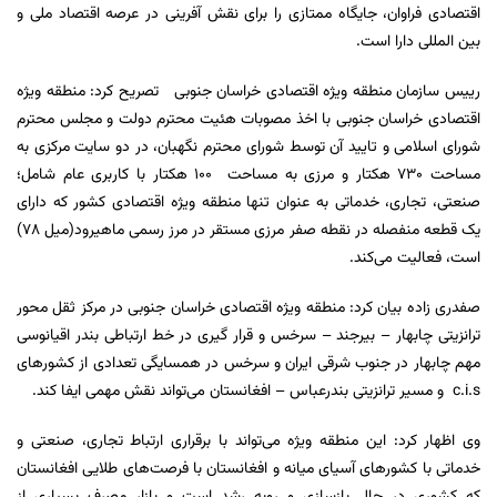
اقتصادی فراوان، جایگاه ممتازی را برای نقش آفرینی در عرصه اقتصاد ملی و
بین المللی دارا است.
رییس سازمان منطقه ویژه اقتصادی خراسان جنوبی تصریح کرد: منطقه ویژه
اقتصادی خراسان جنوبی با اخذ مصوبات هئیت محترم دولت و مجلس محترم
شورای اسلامی و تایید آن توسط شورای محترم نگهبان، در دو سایت مرکزی به
مساحت 730 هکتار و مرزی به مساحت 100 هکتار با کاربری عام شامل؛
صنعتی، تجاری، خدماتی به عنوان تنها منطقه ویژه اقتصادی کشور که دارای
یک قطعه منفصله در نقطه صفر مرزی مستقر در مرز رسمی ماهیرود(میل 78)
است، فعالیت می‌کند.
صفدری زاده بیان کرد: منطقه ویژه اقتصادی خراسان جنوبی در مرکز ثقل محور
ترانزیتی چابهار – بیرجند – سرخس و قرار گیری در خط ارتباطی بندر اقیانوسی
مهم چابهار در جنوب شرقی ایران و سرخس در همسایگی تعدادی از کشورهای
c.i.s و مسیر ترانزیتی بندرعباس – افغانستان می‌تواند نقش مهمی ایفا کند.
وی اظهار کرد: این منطقه ویژه می‌تواند با برقراری ارتباط تجاری، صنعتی و
خدماتی با کشورهای آسیای میانه و افغانستان با فرصت‌های طلایی افغانستان