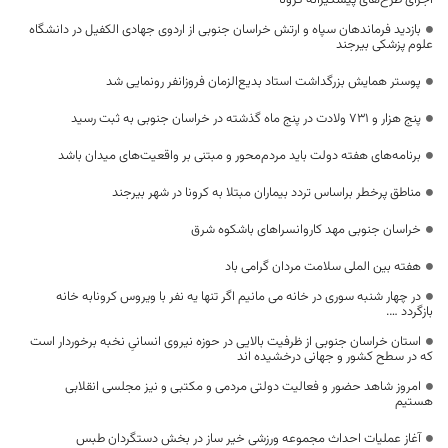
بازدید فرماندهان سپاه و ارتش خراسان جنوبی از اردوی جهادی الکفیل در دانشگاه
علوم پزشکی بیرجند
پوستر همایش بزرگداشت استاد بدیع‌الزمان فروزانفر رونمایی شد
پنج هزار و ۷۳۱ ولادت در پنج ماه گذشته در خراسان جنوبی به ثبت رسید
برنامه‌های هفته دولت باید مردم‌محور و مبتنی بر واقعیت‌های میدان باشد
مناطق پرخطر براساس تردد بیماران مبتلا به کرونا در شهر بیرجند
خراسان جنوبی مهد کاروانسراهای باشکوه شرق
هفته بین الملی سلامت مردان گرامی باد
در چهار شنبه سوری در خانه می مانیم اگر تنها یه نفر با ویروس کرونابه خانه
بازگردد ….
استان خراسان جنوبی از ظرفیت بالایی در حوزه نیروی انسانیِ نخبه برخوردار است
که در سطح کشور و جهانی درخشیده اند
امروز شاهد حضور و فعالیت دولتی مردمی و مکتبی و نیز مجلسی انقلابی
هستیم
آغاز عملیات احداث مجموعه ورزشی خیر ساز در بخش دستگردان طبس