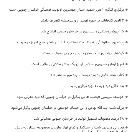
برگزاری کنگره ۲ هزار شهید استان مهمترین اولویت فرهنگی خراسان جنوبی است
۲ نامزد انتخابات در حوزه نهبندان و سربیشه انصراف دادند
۱۱۵ پروژه روستایی و عشایری در خراسان جنوبی افتتاح شد
پیاده روی خانوادگی به مناسبت هفته پدافند غیرعامل صبح امروز در بیرجند
کودهای یارانه‌ای در خراسان جنوبی دچار پرمصرفی نیست
امروز ارتش جمهوری اسلامی ایران یک ارتش مکتبی و ولایی است
کتاب شعر «فرعی دوم» توسط سوره مهر منتشر شد؛
بند خاکی دره چرم به بهره برداری رسید
خوسف سرزمین فرصت ها بی بدلیل در خراسان جنوبی که باید معرفی شود
بزرگداشت آیت الله تهامی و ابن حسام خوسفی در خراسان جنوبی برگزار می‌شود
۶۸ درصد مصوبات تسهیل تولید در خراسان جنوبی عملیاتی شد
قدردانی وزیربهداشت از استاندار و تمام نهاد های زیر مجموعه استان به دلیل
اجرای طرح‌های پیشگیرانه کرونا